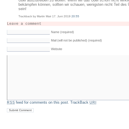
Übel auszutreiben zu wollen. Wenn wir das Übel schon nicht wirkli
bekämpfen können, sollten wir schauen, wenigsten nicht Teil des 
sein!
Trackback by Martin Mair 17. Juni 2019
20:55
Leave a comment
Name (required)
Mail (will not be published) (required)
Website
feed for comments on this post.
TrackBack
RSS
URI