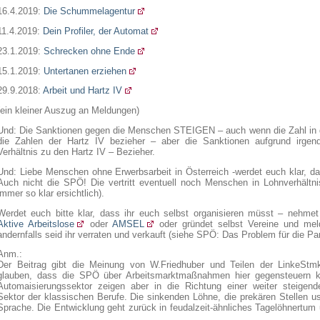
16.4.2019:
Die Schummelagentur
11.4.2019:
Dein Profiler, der Automat
23.1.2019:
Schrecken ohne Ende
15.1.2019:
Untertanen erziehen
29.9.2018:
Arbeit und Hartz IV
(ein kleiner Auszug an Meldungen)
Und: Die Sanktionen gegen die Menschen STEIGEN – auch wenn die Zahl in 
die Zahlen der Hartz IV bezieher – aber die Sanktionen aufgrund irgen
Verhältnis zu den Hartz IV – Bezieher.
Und: Liebe Menschen ohne Erwerbsarbeit in Österreich -werdet euch klar, da
Auch nicht die SPÖ! Die vertritt eventuell noch Menschen in Lohnverhältni
immer so klar ersichtlich).
Werdet euch bitte klar, dass ihr euch selbst organisieren müsst – nehme
Aktive Arbeitslose
oder
AMSEL
oder gründet selbst Vereine und mel
andernfalls seid ihr verraten und verkauft (siehe SPÖ: Das Problem für die Pa
Anm.:
Der Beitrag gibt die Meinung von W.Friedhuber und Teilen der LinkeStmk
glauben, dass die SPÖ über Arbeitsmarktmaßnahmen hier gegensteuern 
Automaisierungssektor zeigen aber in die Richtung einer weiter steigend
Sektor der klassischen Berufe. Die sinkenden Löhne, die prekären Stellen u
Sprache. Die Entwicklung geht zurück in feudalzeit-ähnliches Tagelöhnertu
…