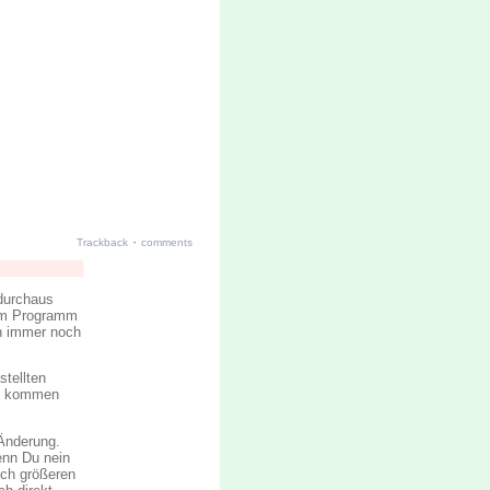
·
Trackback
comments
 durchaus
 im Programm
en immer noch
tellten
de kommen
 Änderung.
enn Du nein
och größeren