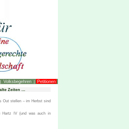
LINKEstmk
Volksbegehren
Petitionen
|
|
alte Zeiten …
 Out stellen – im Herbst sind
u Hartz IV (und was auch in