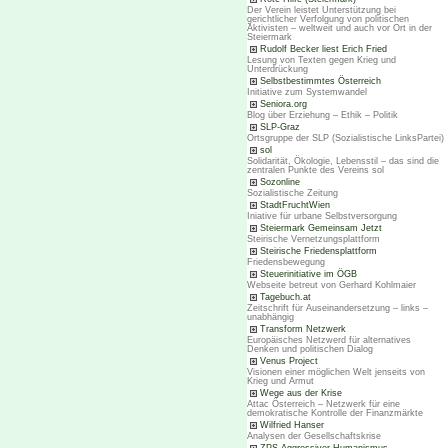
Der Verein leistet Unterstützung bei
gerichtlicher Verfolgung von politischen
Aktivisten – weltweit und auch vor Ort in der
Steiermark
Rudolf Becker liest Erich Fried
Lesung von Texten gegen Krieg und
Unterdrückung
Selbstbestimmtes Österreich
Initiative zum Systemwandel
Seniora.org
Blog über Erziehung – Ethik – Politik
SLP-Graz
Ortsgruppe der SLP (Sozialistische LinksPartei)
sol
Solidarität, Ökologie, Lebensstil – das sind die
zentralen Punkte des Vereins sol
Sozonline
Sozialistische Zeitung
StadtFruchtWien
Iniative für urbane Selbstversorgung
Steiermark Gemeinsam Jetzt
Steirische Vernetzungsplattform
Steirische Friedensplattform
Friedensbewegung
Steuerinitiative im ÖGB
Webseite betreut von Gerhard Kohlmaier
Tagebuch.at
Zeitschrift für Auseinandersetzung – links –
unabhängig
Transform Netzwerk
Europäisches Netzwerd für alternatives
Denken und politischen Dialog
Venus Project
Visionen einer möglichen Welt jenseits von
Krieg und Armut
Wege aus der Krise
Attac Österreich – Netzwerk für eine
demokratische Kontrolle der Finanzmärkte
Wilfried Hanser
Analysen der Gesellschaftskrise