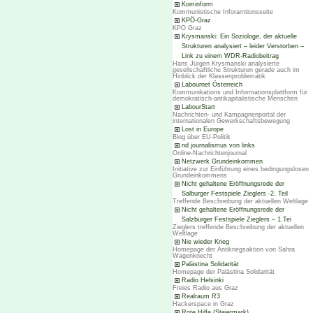
Kominform
Kommunistische Inforamtionsseite
KPÖ-Graz
KPÖ Graz
Krysmanski: Ein Soziologe, der aktuelle
Strukturen analysiert – leider Verstorben –
Link zu einem WDR-Radiobeitrag
Hans Jürgen Krysmanski analysierte
gesellschaftliche Strukturen gerade auch im
Hinblick der Klassenproblematik
Labournet Österreich
Kommunikations und Informationsplattform für
demokratisch-antikapitalistische Menschen
LabourStart
Nachrichten- und Kampagnenportal der
internationalen Gewerkschaftsbewegung
Lost in Europe
Blog über EU-Politik
nd journalismus von links
Online-Nachrichtenjournal
Netzwerk Grundeinkommen
Initiative zur Einführung eines bedingungslosen
Grundeinkommens
Nicht gehaltene Eröffnungsrede der
Salburger Festspiele Zieglers -2. Teil
Treffende Beschreibung der aktuellen Weltlage
Nicht gehaltene Eröffnungsrede der
Salzburger Festspiele Zieglers – 1.Tei
Zieglers treffende Beschreibung der aktuellen
Weltlage
Nie wieder Krieg
Homepage der Antikriegsaktion von Sahra
Wagenknecht
Palästina Solidarität
Homepage der Palästina Solidarität
Radio Helsinki
Freies Radio aus Graz
Realraum R3
Hackerspace in Graz
Rote Hilfe (Steiermark)