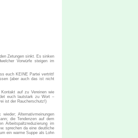
den Zetungen sinkt. Es sinken
dwelcher Vorwürfe steigen im
ss euch KEINE Partei vertritt!
ssen (aber auch das ist nicht
t Kontakt auf zu Vereinen wie
det euch lautstark zu Wort –
rei ist der Raucherschutz!)
 wieder; Alternativmeinungen
kann; die Tendenzen auf dem
en Arbeitspaltzreduzierung im
sw. sprechen da eine deutliche
m um ein warme Suppe als Lohn