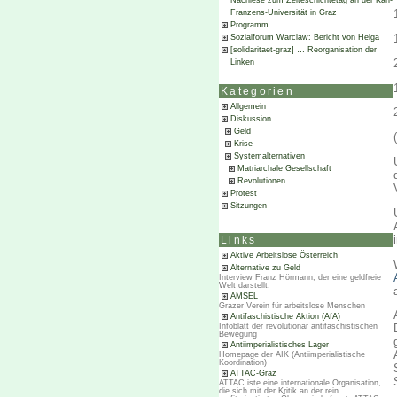
Nachlese zum Zeiteschichtetag an der Karl-
Franzens-Universität in Graz
Programm
Sozialforum Warclaw: Bericht von Helga
[solidaritaet-graz] … Reorganisation der
Linken
Kategorien
Allgemein
Diskussion
Geld
Krise
Systemalternativen
Matriarchale Gesellschaft
Revolutionen
Protest
Sitzungen
Links
Aktive Arbeitslose Österreich
Alternative zu Geld
Interview Franz Hörmann, der eine geldfreie
Welt darstellt.
AMSEL
Grazer Verein für arbeitslose Menschen
Antifaschistische Aktion (AfA)
Infoblatt der revolutionär antifaschistischen
Bewegung
Antiimperialistisches Lager
Homepage der AIK (Antiimperialistische
Koordination)
ATTAC-Graz
ATTAC iste eine internationale Organisation,
die sich mit der Kritik an der rein