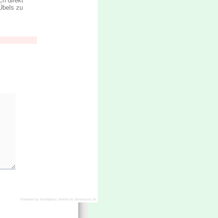
ch direkt
Übels zu
Powered by
Wordpress
, theme by
Dimension 2k