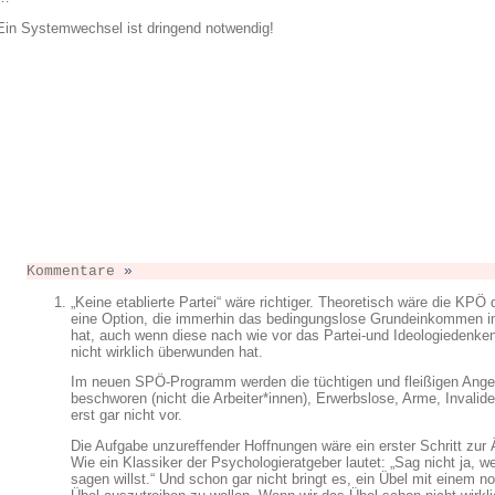
Ein Systemwechsel ist dringend notwendig!
Kommentare
»
„Keine etablierte Partei“ wäre richtiger. Theoretisch wäre die KPÖ
eine Option, die immerhin das bedingungslose Grundeinkommen
hat, auch wenn diese nach wie vor das Partei-und Ideologiedenk
nicht wirklich überwunden hat.
Im neuen SPÖ-Programm werden die tüchtigen und fleißigen Anges
beschworen (nicht die Arbeiter*innen), Erwerbslose, Arme, Invali
erst gar nicht vor.
Die Aufgabe unzureffender Hoffnungen wäre ein erster Schritt zur
Wie ein Klassiker der Psychologieratgeber lautet: „Sag nicht ja, w
sagen willst.“ Und schon gar nicht bringt es, ein Übel mit einem n