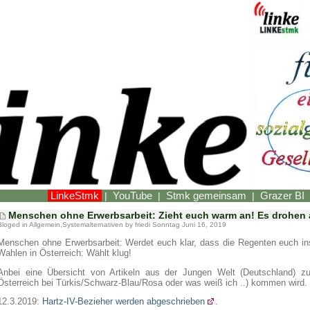
LinkeStmk
YouTube
Stmk gemeinsam
Grazer BI
|
|
|
Menschen ohne Erwerbsarbeit: Zieht euch warm an! Es drohen 
Bloged in
Allgemein
,
Systemalternativen
by friedi Sonntag Juni 16, 2019
Menschen ohne Erwerbsarbeit: Werdet euch klar, dass die Regenten euch ins
Wahlen in Österreich: Wählt klug!
Anbei eine Übersicht von Artikeln aus der Jungen Welt (Deutschland) z
Österreich bei Türkis/Schwarz-Blau/Rosa oder was weiß ich ..) kommen wird.
12.3.2019:
Hartz-IV-Bezieher werden abgeschrieben
.