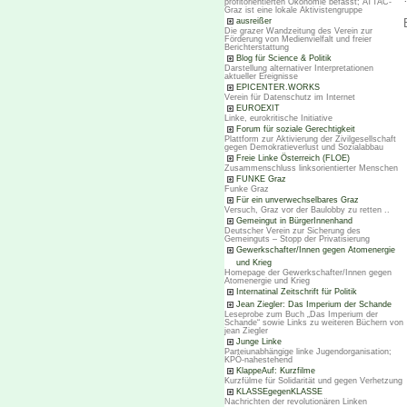
profitorientierten Ökonomie befasst; ATTAC-
Graz ist eine lokale Aktivistengruppe
ausreißer
Die grazer Wandzeitung des Verein zur
Förderung von Medienvielfalt und freier
Berichterstattung
Blog für Science & Politik
Darstellung alternativer Interpretationen
aktueller Ereignisse
EPICENTER.WORKS
Verein für Datenschutz im Internet
EUROEXIT
Linke, eurokritische Initiative
Forum für soziale Gerechtigkeit
Plattform zur Aktivierung der Zivilgesellschaft
gegen Demokratieverlust und Sozialabbau
Freie Linke Österreich (FLOE)
Zusammenschluss linksorientierter Menschen
FUNKE Graz
Funke Graz
Für ein unverwechselbares Graz
Versuch, Graz vor der Baulobby zu retten ..
Gemeingut in BürgerInnenhand
Deutscher Verein zur Sicherung des
Gemeinguts – Stopp der Privatisierung
Gewerkschafter/Innen gegen Atomenergie
und Krieg
Homepage der Gewerkschafter/Innen gegen
Atomenergie und Krieg
Internatinal Zeitschrift für Politik
Jean Ziegler: Das Imperium der Schande
Leseprobe zum Buch „Das Imperium der
Schande“ sowie Links zu weiteren Büchern von
jean Ziegler
Junge Linke
Parteiunabhängige linke Jugendorganisation;
KPÖ-nahestehend
KlappeAuf: Kurzfilme
Kurzfülme für Solidarität und gegen Verhetzung
KLASSEgegenKLASSE
Nachrichten der revolutionären Linken