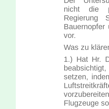
Der Unters
nicht die p
Regierung S
Bauernopfer 
vor.
Was zu kläre
1.) Hat Hr. 
beabsichtigt,
setzen, indem
Luftstreitkr
vorzubereite
Flugzeuge so