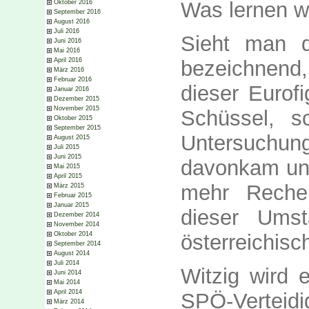
Was lernen w
Oktober 2016
September 2016
August 2016
Juli 2016
Sieht man d
Juni 2016
Mai 2016
bezeichnen
April 2016
März 2016
Februar 2016
dieser Eurofi
Januar 2016
Dezember 2015
November 2015
Schüssel, s
Oktober 2015
September 2015
Untersuch
August 2015
Juli 2015
Juni 2015
davonkam und
Mai 2015
April 2015
mehr Rechen
März 2015
Februar 2015
Januar 2015
dieser Ums
Dezember 2014
November 2014
österreichisc
Oktober 2014
September 2014
August 2014
Juli 2014
Witzig wird 
Juni 2014
Mai 2014
April 2014
SPÖ-Verteid
März 2014