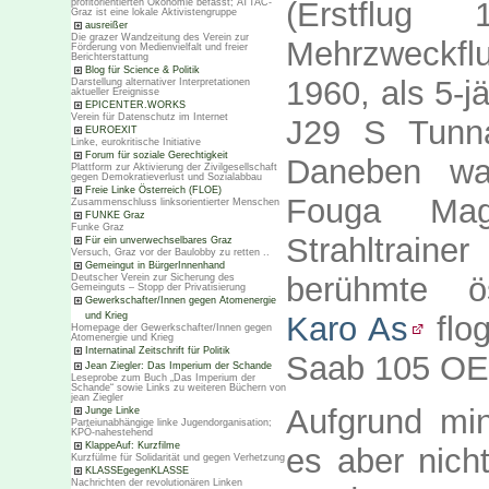
(Erstflug
profitorientierten Ökonomie befasst; ATTAC-
Graz ist eine lokale Aktivistengruppe
ausreißer
Die grazer Wandzeitung des Verein zur
Mehrzweckfl
Förderung von Medienvielfalt und freier
Berichterstattung
Blog für Science & Politik
1960, als 5-j
Darstellung alternativer Interpretationen
aktueller Ereignisse
EPICENTER.WORKS
Verein für Datenschutz im Internet
J29 S Tunna
EUROEXIT
Linke, eurokritische Initiative
Forum für soziale Gerechtigkeit
Daneben wa
Plattform zur Aktivierung der Zivilgesellschaft
gegen Demokratieverlust und Sozialabbau
Freie Linke Österreich (FLOE)
Fouga Magi
Zusammenschluss linksorientierter Menschen
FUNKE Graz
Funke Graz
Strahltrai
Für ein unverwechselbares Graz
Versuch, Graz vor der Baulobby zu retten ..
Gemeingut in BürgerInnenhand
berühmte ö
Deutscher Verein zur Sicherung des
Gemeinguts – Stopp der Privatisierung
Gewerkschafter/Innen gegen Atomenergie
und Krieg
Karo As
flog
Homepage der Gewerkschafter/Innen gegen
Atomenergie und Krieg
Internatinal Zeitschrift für Politik
Saab 105 OE 
Jean Ziegler: Das Imperium der Schande
Leseprobe zum Buch „Das Imperium der
Schande“ sowie Links zu weiteren Büchern von
jean Ziegler
Aufgrund min
Junge Linke
Parteiunabhängige linke Jugendorganisation;
KPÖ-nahestehend
KlappeAuf: Kurzfilme
es aber nich
Kurzfülme für Solidarität und gegen Verhetzung
KLASSEgegenKLASSE
Nachrichten der revolutionären Linken