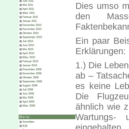
Juni 2011
Dies umso meh
Mai 2011
April 2011
den Masse
März 2011
Februar 2011
Januar 2011
Faktenbekann
Dezember 2010
November 2010
Oktober 2010
September 2010
Ein paar Bei
Juli 2010
Juni 2010
Erklärungen:
Mai 2010
April 2010
März 2010
Februar 2010
1.) Die Leben
Januar 2010
Dezember 2009
ab – Tatsach
November 2009
Oktober 2009
September 2009
es keine Le
August 2009
Juli 2009
Die Flugze
Juni 2009
Mai 2009
April 2009
ähnlich wie 
März 2009
Wartungs- 
Meta:
Anmelden
eingehalte
RSS