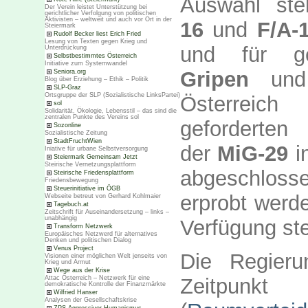
Auswahl st
Der Verein leistet Unterstützung bei
gerichtlicher Verfolgung von politischen
Aktivisten – weltweit und auch vor Ort in der
16
und
F/A-
Steiermark
Rudolf Becker liest Erich Fried
Lesung von Texten gegen Krieg und
und für g
Unterdrückung
Selbstbestimmtes Österreich
Initiative zum Systemwandel
Gripen
un
Seniora.org
Blog über Erziehung – Ethik – Politik
SLP-Graz
Ortsgruppe der SLP (Sozialistische LinksPartei)
Österreich
sol
Solidarität, Ökologie, Lebensstil – das sind die
zentralen Punkte des Vereins sol
geforderte
Sozonline
Sozialistische Zeitung
StadtFruchtWien
der
MiG-29
in
Iniative für urbane Selbstversorgung
Steiermark Gemeinsam Jetzt
Steirische Vernetzungsplattform
abgeschlosse
Steirische Friedensplattform
Friedensbewegung
Steuerinitiative im ÖGB
erprobt werde
Webseite betreut von Gerhard Kohlmaier
Tagebuch.at
Zeitschrift für Auseinandersetzung – links –
unabhängig
Verfügung st
Transform Netzwerk
Europäisches Netzwerd für alternatives
Denken und politischen Dialog
Venus Project
Die Regier
Visionen einer möglichen Welt jenseits von
Krieg und Armut
Wege aus der Krise
Zeitpunkt
Attac Österreich – Netzwerk für eine
demokratische Kontrolle der Finanzmärkte
Wilfried Hanser
Analysen der Gesellschaftskrise