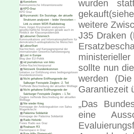
wurden sta
Kominform
Kommunistische Inforamtionsseite
KPÖ-Graz
gekauft(sie
KPÖ Graz
Krysmanski: Ein Soziologe, der aktuelle
Strukturen analysiert – leider Verstorben –
weitere Zwis
Link zu einem WDR-Radiobeitrag
Hans Jürgen Krysmanski analysierte
gesellschaftliche Strukturen gerade auch im
J35 Draken (
Hinblick der Klassenproblematik
Labournet Österreich
Kommunikations und Informationsplattform für
demokratisch-antikapitalistische Menschen
Ersatzbes
LabourStart
Nachrichten- und Kampagnenportal der
internationalen Gewerkschaftsbewegung
ministerielle
Lost in Europe
Blog über EU-Politik
nd journalismus von links
sollte nun di
Online-Nachrichtenjournal
Netzwerk Grundeinkommen
Initiative zur Einführung eines bedingungslosen
werden (Die
Grundeinkommens
Nicht gehaltene Eröffnungsrede der
Salburger Festspiele Zieglers -2. Teil
Garantiezeit 
Treffende Beschreibung der aktuellen Weltlage
Nicht gehaltene Eröffnungsrede der
Salzburger Festspiele Zieglers – 1.Tei
Zieglers treffende Beschreibung der aktuellen
Weltlage
„Das Bundesh
Nie wieder Krieg
Homepage der Antikriegsaktion von Sahra
Wagenknecht
eine Auss
Palästina Solidarität
Homepage der Palästina Solidarität
Radio Helsinki
Evaluierung
Freies Radio aus Graz
Realraum R3
Hackerspace in Graz
Rote Hilfe (Steiermark)