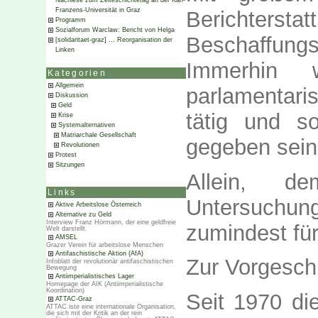
Nachlese zum Zeiteschichtetag an der Karl-
Franzens-Universität in Graz
Berichtersta
Programm
Sozialforum Warclaw: Bericht von Helga
Beschaffun
[solidaritaet-graz] … Reorganisation der
Linken
Immerhin
Kategorien
Allgemein
parlamentar
Diskussion
Geld
tätig und so
Krise
Systemalternativen
Matriarchale Gesellschaft
gegeben sein
Revolutionen
Protest
Sitzungen
Allein, 
Links
Untersuchun
Aktive Arbeitslose Österreich
Alternative zu Geld
Interview Franz Hörmann, der eine geldfreie
zumindest für
Welt darstellt.
AMSEL
Grazer Verein für arbeitslose Menschen
Antifaschistische Aktion (AfA)
Zur Vorgesch
Infoblatt der revolutionär antifaschistischen
Bewegung
Antiimperialistisches Lager
Homepage der AIK (Antiimperialistische
Koordination)
Seit 1970 d
ATTAC-Graz
ATTAC iste eine internationale Organisation,
die sich mit der Kritik an der rein