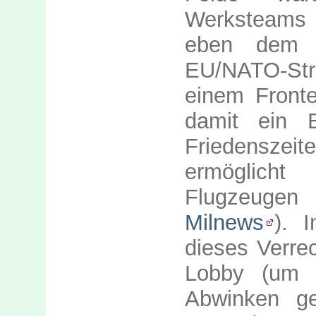
Werksteams b
eben dem n
EU/NATO-Str
einem Fronte
damit ein B
Friedenszei
ermöglicht
Flugzeugen 
Milnews
). 
dieses Verre
Lobby (um 
Abwinken ge