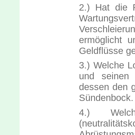
2.) Hat die 
Wartungsver
Verschlei
ermöglicht u
Geldflüsse g
3.) Welche L
und seinen 
dessen den g
Sündenbock.
4.) Welc
(neutralitäts
Abrüstungsm