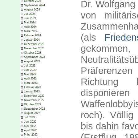
Dr. Wolfgang 
Oktober 2024
September 2024
August 2024
von militär
Juli 2024
Juni 2024
Mai 2024
Zusammenha
April 2024
März 2024
(als
Frieden
Februar 2024
Januar 2024
Dezember 2023
gekomme
November 2023
Oktober 2023
Neutralitä
September 2023
August 2023
Juli 2023
Präferenzen
Juni 2023
Mai 2023
Richtung
April 2023
März 2023
Februar 2023
disponieren
Januar 2023
Dezember 2022
November 2022
Waffenlobb
Oktober 2022
September 2022
roch). Völli
August 2022
Juli 2022
Juni 2022
bis dahin fav
Mai 2022
April 2022
(Erstflug 19
März 2022