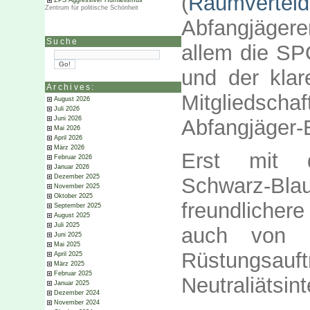
(
Raumverteid
ZPS Aggressiver Humanismus
Zentrum für politische Schönheit
Abfangjäger
Suche
allem die SP
und der kla
Archives:
Mitgliedsc
August 2026
Juli 2026
Juni 2026
Abfangjäger-E
Mai 2026
April 2026
März 2026
Erst mit 
Februar 2026
Januar 2026
Dezember 2025
Schwarz-Bla
November 2025
Oktober 2025
freundlicher
September 2025
August 2025
Juli 2025
auch von F
Juni 2025
Mai 2025
Rüstungs
April 2025
März 2025
Februar 2025
Neutraliätsin
Januar 2025
Dezember 2024
November 2024