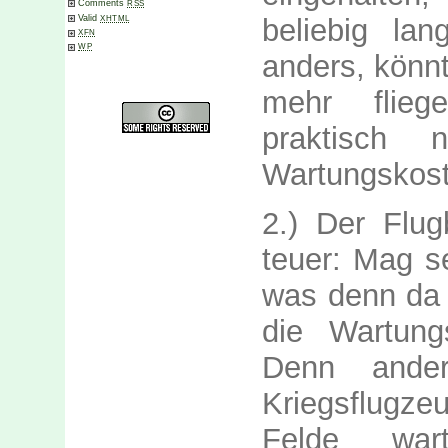
Comments
RSS
beliebig la
Valid
XHTML
XFN
WP
anders, könnt
mehr flieg
praktisch 
Wartungskoste
2.) Der Flug
teuer: Mag se
was denn da s
die Wartung
Denn ander
Kriegsflugze
Felde war