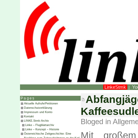
LinkeStmk
Yo
|
Abfangjäge
Pages
Aktuelle Aufrufe/Petitionen
Kaffeesudle
Datenschutzerklärung
Impressum und Konto
Kontakt
Bloged in
Allgeme
LINKE.Stmk-Archiv
Linke – Flugblattarchiv
Linke – Konzept – Historie
Mit großem
Österreichische Zeitgeschichte: Eine