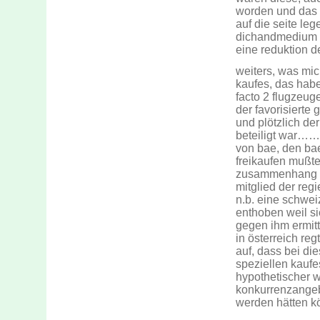
worden und das b
auf die seite 
dichandmedium n
eine reduktion d
weiters, was mich
kaufes, das habe
facto 2 flugzeug
der favorisierte
und plötzlich de
beteiligt war……
von bae, den bae
freikaufen mußt
zusammenhang mi
mitglied der reg
n.b. eine schwei
enthoben weil sie
gegen ihm ermitt
in österreich re
auf, dass bei di
speziellen kaufe
hypothetischer 
konkurrenzangebo
werden hätten