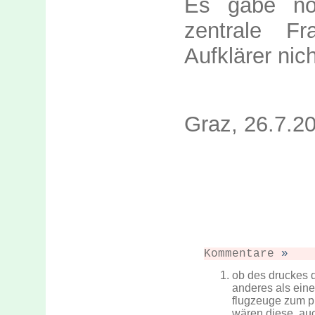
Es gäbe no
zentrale F
Aufklärer nic
Graz, 26.7.2
Kommentare
»
ob des druckes d
anderes als einen
flugzeuge zum pr
wären diese, auc