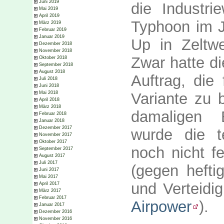
Juni 2019
die Industri
Mai 2019
April 2019
Typhoon im J
März 2019
Februar 2019
Januar 2019
Up in Zeltwe
Dezember 2018
November 2018
Zwar hatte di
Oktober 2018
September 2018
August 2018
Auftrag, die 
Juli 2018
Juni 2018
Mai 2018
Variante zu 
April 2018
März 2018
damaligen 
Februar 2018
Januar 2018
Dezember 2017
wurde die t
November 2017
Oktober 2017
noch nicht fe
September 2017
August 2017
Juli 2017
(gegen hefti
Juni 2017
Mai 2017
und Verteidig
April 2017
März 2017
Februar 2017
Airpower
).
Januar 2017
Dezember 2016
November 2016