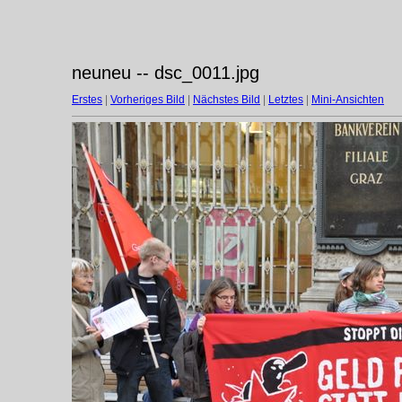
neuneu -- dsc_0011.jpg
Erstes
|
Vorheriges Bild
|
Nächstes Bild
|
Letztes
|
Mini-Ansichten