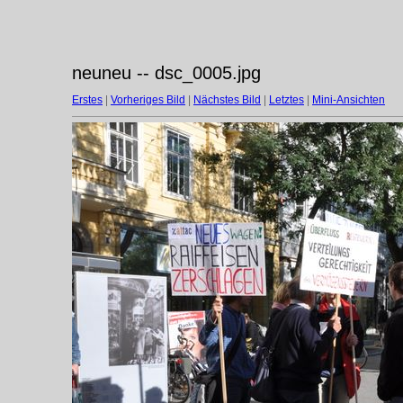
neuneu -- dsc_0005.jpg
Erstes
|
Vorheriges Bild
|
Nächstes Bild
|
Letztes
|
Mini-Ansichten