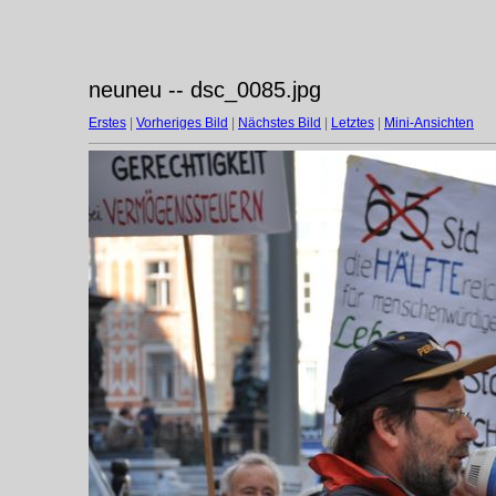
neuneu -- dsc_0085.jpg
Erstes
|
Vorheriges Bild
|
Nächstes Bild
|
Letztes
|
Mini-Ansichten