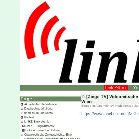
LinkeStmk
Yo
|
[Ziege TV] Videomitschni
Pages
Wien
Aktuelle Aufrufe/Petitionen
Bloged in
Allgemein
by friedi Montag Ja
Datenschutzerklärung
https://www.facebook.com/ZiG
Impressum und Konto
Kontakt
LINKE.Stmk-Archiv
Linke – Flugblattarchiv
Linke – Konzept – Historie
Österreichische Zeitgeschichte: Eine