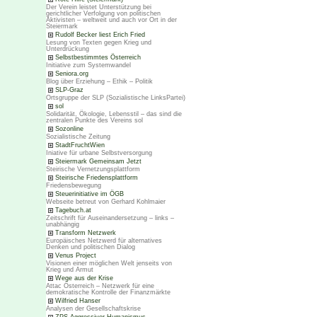
Der Verein leistet Unterstützung bei
gerichtlicher Verfolgung von politischen
Aktivisten – weltweit und auch vor Ort in der
Steiermark
Rudolf Becker liest Erich Fried
Lesung von Texten gegen Krieg und
Unterdrückung
Selbstbestimmtes Österreich
Initiative zum Systemwandel
Seniora.org
Blog über Erziehung – Ethik – Politik
SLP-Graz
Ortsgruppe der SLP (Sozialistische LinksPartei)
sol
Solidarität, Ökologie, Lebensstil – das sind die
zentralen Punkte des Vereins sol
Sozonline
Sozialistische Zeitung
StadtFruchtWien
Iniative für urbane Selbstversorgung
Steiermark Gemeinsam Jetzt
Steirische Vernetzungsplattform
Steirische Friedensplattform
Friedensbewegung
Steuerinitiative im ÖGB
Webseite betreut von Gerhard Kohlmaier
Tagebuch.at
Zeitschrift für Auseinandersetzung – links –
unabhängig
Transform Netzwerk
Europäisches Netzwerd für alternatives
Denken und politischen Dialog
Venus Project
Visionen einer möglichen Welt jenseits von
Krieg und Armut
Wege aus der Krise
Attac Österreich – Netzwerk für eine
demokratische Kontrolle der Finanzmärkte
Wilfried Hanser
Analysen der Gesellschaftskrise