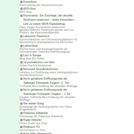
Kominform
Kommunistische Inforamtionsseite
KPÖ-Graz
KPÖ Graz
Krysmanski: Ein Soziologe, der aktuelle
Strukturen analysiert – leider Verstorben –
Link zu einem WDR-Radiobeitrag
Hans Jürgen Krysmanski analysierte
gesellschaftliche Strukturen gerade auch im
Hinblick der Klassenproblematik
Labournet Österreich
Kommunikations und Informationsplattform für
demokratisch-antikapitalistische Menschen
LabourStart
Nachrichten- und Kampagnenportal der
internationalen Gewerkschaftsbewegung
Lost in Europe
Blog über EU-Politik
nd journalismus von links
Online-Nachrichtenjournal
Netzwerk Grundeinkommen
Initiative zur Einführung eines bedingungslosen
Grundeinkommens
Nicht gehaltene Eröffnungsrede der
Salburger Festspiele Zieglers -2. Teil
Treffende Beschreibung der aktuellen Weltlage
Nicht gehaltene Eröffnungsrede der
Salzburger Festspiele Zieglers – 1.Tei
Zieglers treffende Beschreibung der aktuellen
Weltlage
Nie wieder Krieg
Homepage der Antikriegsaktion von Sahra
Wagenknecht
Palästina Solidarität
Homepage der Palästina Solidarität
Radio Helsinki
Freies Radio aus Graz
Realraum R3
Hackerspace in Graz
Rote Hilfe (Steiermark)