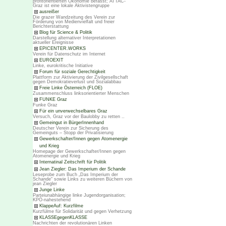
profitorientierten Ökonomie befasst; ATTAC-
Graz ist eine lokale Aktivistengruppe
ausreißer
Die grazer Wandzeitung des Verein zur
Förderung von Medienvielfalt und freier
Berichterstattung
Blog für Science & Politik
Darstellung alternativer Interpretationen
aktueller Ereignisse
EPICENTER.WORKS
Verein für Datenschutz im Internet
EUROEXIT
Linke, eurokritische Initiative
Forum für soziale Gerechtigkeit
Plattform zur Aktivierung der Zivilgesellschaft
gegen Demokratieverlust und Sozialabbau
Freie Linke Österreich (FLOE)
Zusammenschluss linksorientierter Menschen
FUNKE Graz
Funke Graz
Für ein unverwechselbares Graz
Versuch, Graz vor der Baulobby zu retten ..
Gemeingut in BürgerInnenhand
Deutscher Verein zur Sicherung des
Gemeinguts – Stopp der Privatisierung
Gewerkschafter/Innen gegen Atomenergie
und Krieg
Homepage der Gewerkschafter/Innen gegen
Atomenergie und Krieg
Internatinal Zeitschrift für Politik
Jean Ziegler: Das Imperium der Schande
Leseprobe zum Buch „Das Imperium der
Schande“ sowie Links zu weiteren Büchern von
jean Ziegler
Junge Linke
Parteiunabhängige linke Jugendorganisation;
KPÖ-nahestehend
KlappeAuf: Kurzfilme
Kurzfülme für Solidarität und gegen Verhetzung
KLASSEgegenKLASSE
Nachrichten der revolutionären Linken