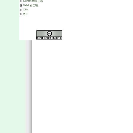
Comments
RSS
Valid
XHTML
XFN
WP