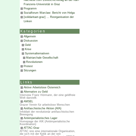
Nachlese zum Zeiteschichtetag an der Karl-
Franzens-Universität in Graz
Programm
Sozialforum Warclaw: Bericht von Helga
[solidaritaet-graz] … Reorganisation der
Linken
Kategorien
Allgemein
Diskussion
Geld
Krise
Systemalternativen
Matriarchale Gesellschaft
Revolutionen
Protest
Sitzungen
Links
Aktive Arbeitslose Österreich
Alternative zu Geld
Interview Franz Hörmann, der eine geldfreie
Welt darstellt.
AMSEL
Grazer Verein für arbeitslose Menschen
Antifaschistische Aktion (AfA)
Infoblatt der revolutionär antifaschistischen
Bewegung
Antiimperialistisches Lager
Homepage der AIK (Antiimperialistische
Koordination)
ATTAC-Graz
ATTAC iste eine internationale Organisation,
die sich mit der Kritik an der rein