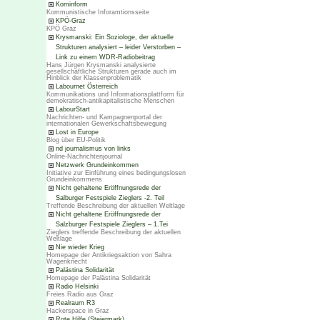
Kominform
Kommunistische Inforamtionsseite
KPÖ-Graz
KPÖ Graz
Krysmanski: Ein Soziologe, der aktuelle
Strukturen analysiert – leider Verstorben –
Link zu einem WDR-Radiobeitrag
Hans Jürgen Krysmanski analysierte
gesellschaftliche Strukturen gerade auch im
Hinblick der Klassenproblematik
Labournet Österreich
Kommunikations und Informationsplattform für
demokratisch-antikapitalistische Menschen
LabourStart
Nachrichten- und Kampagnenportal der
internationalen Gewerkschaftsbewegung
Lost in Europe
Blog über EU-Politik
nd journalismus von links
Online-Nachrichtenjournal
Netzwerk Grundeinkommen
Initiative zur Einführung eines bedingungslosen
Grundeinkommens
Nicht gehaltene Eröffnungsrede der
Salburger Festspiele Zieglers -2. Teil
Treffende Beschreibung der aktuellen Weltlage
Nicht gehaltene Eröffnungsrede der
Salzburger Festspiele Zieglers – 1.Tei
Zieglers treffende Beschreibung der aktuellen
Weltlage
Nie wieder Krieg
Homepage der Antikriegsaktion von Sahra
Wagenknecht
Palästina Solidarität
Homepage der Palästina Solidarität
Radio Helsinki
Freies Radio aus Graz
Realraum R3
Hackerspace in Graz
Rote Hilfe (Steiermark)