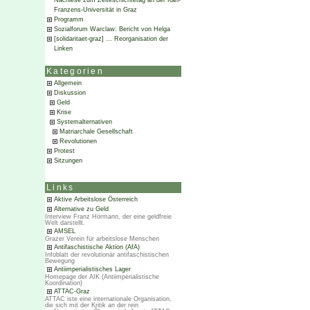
Nachlese zum Zeiteschichtetag an der Karl-
Franzens-Universität in Graz
Programm
Sozialforum Warclaw: Bericht von Helga
[solidaritaet-graz] … Reorganisation der
Linken
Kategorien
Allgemein
Diskussion
Geld
Krise
Systemalternativen
Matriarchale Gesellschaft
Revolutionen
Protest
Sitzungen
Links
Aktive Arbeitslose Österreich
Alternative zu Geld
Interview Franz Hörmann, der eine geldfreie
Welt darstellt.
AMSEL
Grazer Verein für arbeitslose Menschen
Antifaschistische Aktion (AfA)
Infoblatt der revolutionär antifaschistischen
Bewegung
Antiimperialistisches Lager
Homepage der AIK (Antiimperialistische
Koordination)
ATTAC-Graz
ATTAC iste eine internationale Organisation,
die sich mit der Kritik an der rein