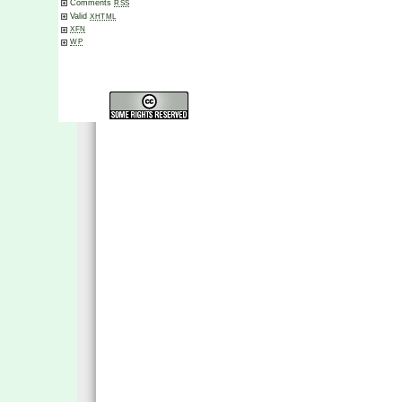
Comments
RSS
Valid
XHTML
XFN
WP