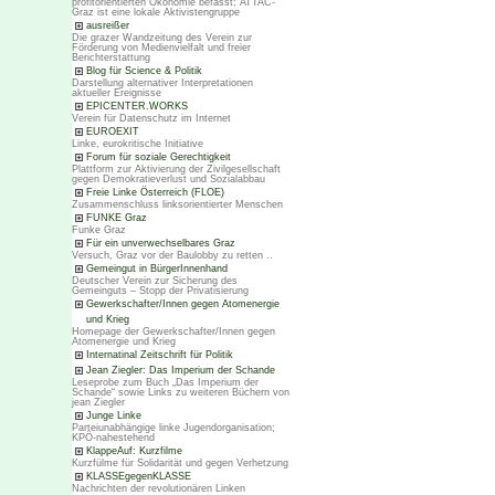
profitorientierten Ökonomie befasst; ATTAC-
Graz ist eine lokale Aktivistengruppe
ausreißer
Die grazer Wandzeitung des Verein zur
Förderung von Medienvielfalt und freier
Berichterstattung
Blog für Science & Politik
Darstellung alternativer Interpretationen
aktueller Ereignisse
EPICENTER.WORKS
Verein für Datenschutz im Internet
EUROEXIT
Linke, eurokritische Initiative
Forum für soziale Gerechtigkeit
Plattform zur Aktivierung der Zivilgesellschaft
gegen Demokratieverlust und Sozialabbau
Freie Linke Österreich (FLOE)
Zusammenschluss linksorientierter Menschen
FUNKE Graz
Funke Graz
Für ein unverwechselbares Graz
Versuch, Graz vor der Baulobby zu retten ..
Gemeingut in BürgerInnenhand
Deutscher Verein zur Sicherung des
Gemeinguts – Stopp der Privatisierung
Gewerkschafter/Innen gegen Atomenergie
und Krieg
Homepage der Gewerkschafter/Innen gegen
Atomenergie und Krieg
Internatinal Zeitschrift für Politik
Jean Ziegler: Das Imperium der Schande
Leseprobe zum Buch „Das Imperium der
Schande“ sowie Links zu weiteren Büchern von
jean Ziegler
Junge Linke
Parteiunabhängige linke Jugendorganisation;
KPÖ-nahestehend
KlappeAuf: Kurzfilme
Kurzfülme für Solidarität und gegen Verhetzung
KLASSEgegenKLASSE
Nachrichten der revolutionären Linken