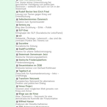
Der Verein leistet Unterstützung bei
gerichtlicher Verfolgung von politischen
Aktivisten – weltweit und auch vor Ort in der
Steiermark
Rudolf Becker liest Erich Fried
Lesung von Texten gegen Krieg und
Unterdrückung
Selbstbestimmtes Österreich
Initiative zum Systemwandel
Seniora.org
Blog über Erziehung – Ethik – Politik
SLP-Graz
Ortsgruppe der SLP (Sozialistische LinksPartei)
sol
Solidarität, Ökologie, Lebensstil – das sind die
zentralen Punkte des Vereins sol
Sozonline
Sozialistische Zeitung
StadtFruchtWien
Iniative für urbane Selbstversorgung
Steiermark Gemeinsam Jetzt
Steirische Vernetzungsplattform
Steirische Friedensplattform
Friedensbewegung
Steuerinitiative im ÖGB
Webseite betreut von Gerhard Kohlmaier
Tagebuch.at
Zeitschrift für Auseinandersetzung – links –
unabhängig
Transform Netzwerk
Europäisches Netzwerd für alternatives
Denken und politischen Dialog
Venus Project
Visionen einer möglichen Welt jenseits von
Krieg und Armut
Wege aus der Krise
Attac Österreich – Netzwerk für eine
demokratische Kontrolle der Finanzmärkte
Wilfried Hanser
Analysen der Gesellschaftskrise