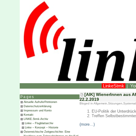
LinkeStmk
Yo
|
[AIK] WienerInnen aus Af
Pages
22.2.2019
Aktuelle Aufrufe/Petitionen
Bloged in
Allgemein
,
Sitzungen
,
Systemal
Datenschutzerklärung
EU-Politik der Unterdrück
Impressum und Konto
Kontakt
Treffen Selbstbestimmte
LINKE.Stmk-Archiv
Linke – Flugblattarchiv
(more…)
Linke – Konzept – Historie
Österreichische Zeitgeschichte: Eine