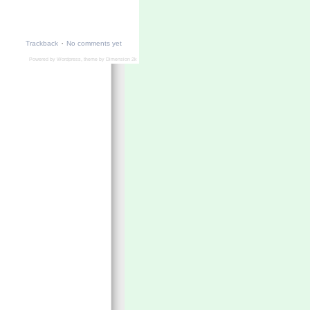
·
Trackback
No comments yet
Powered by
Wordpress
, theme by
Dimension 2k