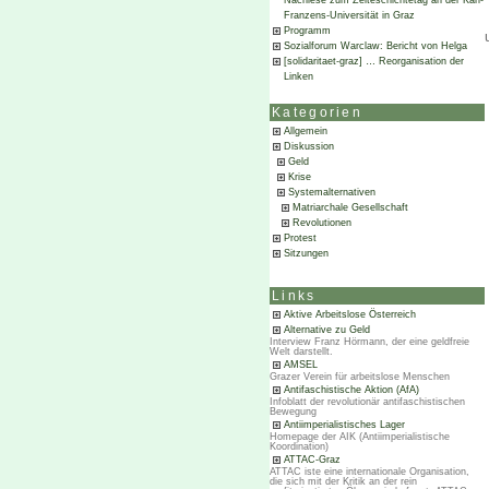
Nachlese zum Zeiteschichtetag an der Karl-
Franzens-Universität in Graz
Programm
Sozialforum Warclaw: Bericht von Helga
[solidaritaet-graz] … Reorganisation der
Linken
Kategorien
Allgemein
Diskussion
Geld
Krise
Systemalternativen
Matriarchale Gesellschaft
Revolutionen
Protest
Sitzungen
Links
Aktive Arbeitslose Österreich
Alternative zu Geld
Interview Franz Hörmann, der eine geldfreie
Welt darstellt.
AMSEL
Grazer Verein für arbeitslose Menschen
Antifaschistische Aktion (AfA)
Infoblatt der revolutionär antifaschistischen
Bewegung
Antiimperialistisches Lager
Homepage der AIK (Antiimperialistische
Koordination)
ATTAC-Graz
ATTAC iste eine internationale Organisation,
die sich mit der Kritik an der rein