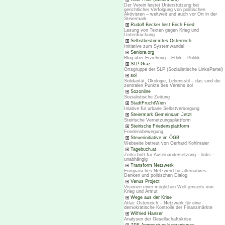
Der Verein leistet Unterstützung bei
gerichtlicher Verfolgung von politischen
Aktivisten – weltweit und auch vor Ort in der
Steiermark
Rudolf Becker liest Erich Fried
Lesung von Texten gegen Krieg und
Unterdrückung
Selbstbestimmtes Österreich
Initiative zum Systemwandel
Seniora.org
Blog über Erziehung – Ethik – Politik
SLP-Graz
Ortsgruppe der SLP (Sozialistische LinksPartei)
sol
Solidarität, Ökologie, Lebensstil – das sind die
zentralen Punkte des Vereins sol
Sozonline
Sozialistische Zeitung
StadtFruchtWien
Iniative für urbane Selbstversorgung
Steiermark Gemeinsam Jetzt
Steirische Vernetzungsplattform
Steirische Friedensplattform
Friedensbewegung
Steuerinitiative im ÖGB
Webseite betreut von Gerhard Kohlmaier
Tagebuch.at
Zeitschrift für Auseinandersetzung – links –
unabhängig
Transform Netzwerk
Europäisches Netzwerd für alternatives
Denken und politischen Dialog
Venus Project
Visionen einer möglichen Welt jenseits von
Krieg und Armut
Wege aus der Krise
Attac Österreich – Netzwerk für eine
demokratische Kontrolle der Finanzmärkte
Wilfried Hanser
Analysen der Gesellschaftskrise