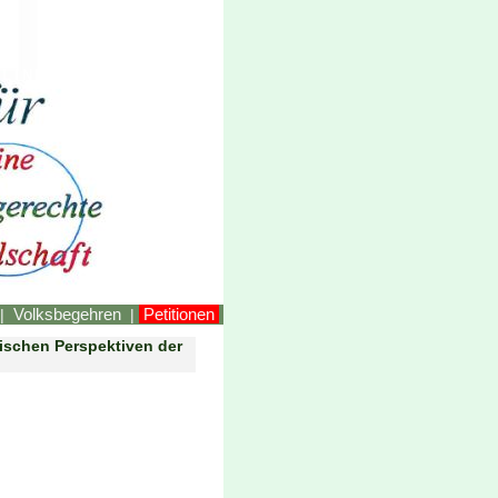
LINKEstmk
Volksbegehren
Petitionen
|
|
gischen Perspektiven der