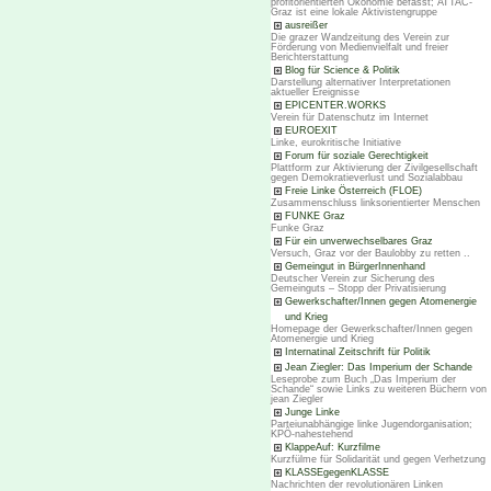
profitorientierten Ökonomie befasst; ATTAC-
Graz ist eine lokale Aktivistengruppe
ausreißer
Die grazer Wandzeitung des Verein zur
Förderung von Medienvielfalt und freier
Berichterstattung
Blog für Science & Politik
Darstellung alternativer Interpretationen
aktueller Ereignisse
EPICENTER.WORKS
Verein für Datenschutz im Internet
EUROEXIT
Linke, eurokritische Initiative
Forum für soziale Gerechtigkeit
Plattform zur Aktivierung der Zivilgesellschaft
gegen Demokratieverlust und Sozialabbau
Freie Linke Österreich (FLOE)
Zusammenschluss linksorientierter Menschen
FUNKE Graz
Funke Graz
Für ein unverwechselbares Graz
Versuch, Graz vor der Baulobby zu retten ..
Gemeingut in BürgerInnenhand
Deutscher Verein zur Sicherung des
Gemeinguts – Stopp der Privatisierung
Gewerkschafter/Innen gegen Atomenergie
und Krieg
Homepage der Gewerkschafter/Innen gegen
Atomenergie und Krieg
Internatinal Zeitschrift für Politik
Jean Ziegler: Das Imperium der Schande
Leseprobe zum Buch „Das Imperium der
Schande“ sowie Links zu weiteren Büchern von
jean Ziegler
Junge Linke
Parteiunabhängige linke Jugendorganisation;
KPÖ-nahestehend
KlappeAuf: Kurzfilme
Kurzfülme für Solidarität und gegen Verhetzung
KLASSEgegenKLASSE
Nachrichten der revolutionären Linken