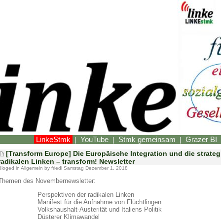
LinkeStmk
YouTube
Stmk gemeinsam
Grazer BI
|
|
|
[Transform Europe] Die Europäische Integration und die strate
radikalen Linken – transform! Newsletter
Bloged in
Allgemein
by friedi Samstag Dezember 1, 2018
Themen des Novembernewsletter:
Perspektiven der radikalen Linken
Manifest für die Aufnahme von Flüchtlingen
Volkshaushalt-Austerität und Italiens Politik
Düsterer Klimawandel