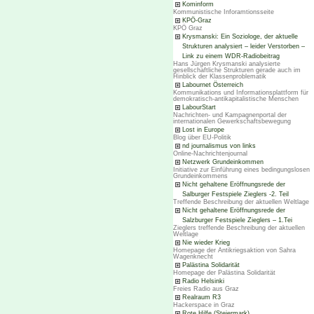
Kominform
Kommunistische Inforamtionsseite
KPÖ-Graz
KPÖ Graz
Krysmanski: Ein Soziologe, der aktuelle
Strukturen analysiert – leider Verstorben –
Link zu einem WDR-Radiobeitrag
Hans Jürgen Krysmanski analysierte
gesellschaftliche Strukturen gerade auch im
Hinblick der Klassenproblematik
Labournet Österreich
Kommunikations und Informationsplattform für
demokratisch-antikapitalistische Menschen
LabourStart
Nachrichten- und Kampagnenportal der
internationalen Gewerkschaftsbewegung
Lost in Europe
Blog über EU-Politik
nd journalismus von links
Online-Nachrichtenjournal
Netzwerk Grundeinkommen
Initiative zur Einführung eines bedingungslosen
Grundeinkommens
Nicht gehaltene Eröffnungsrede der
Salburger Festspiele Zieglers -2. Teil
Treffende Beschreibung der aktuellen Weltlage
Nicht gehaltene Eröffnungsrede der
Salzburger Festspiele Zieglers – 1.Tei
Zieglers treffende Beschreibung der aktuellen
Weltlage
Nie wieder Krieg
Homepage der Antikriegsaktion von Sahra
Wagenknecht
Palästina Solidarität
Homepage der Palästina Solidarität
Radio Helsinki
Freies Radio aus Graz
Realraum R3
Hackerspace in Graz
Rote Hilfe (Steiermark)