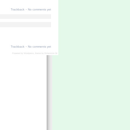
·
Trackback
No comments yet
·
Trackback
No comments yet
Powered by
Wordpress
, theme by
Dimension 2k