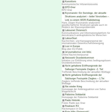
Kominform
Kommunistische Inforamtionsseite
KPÖ-Graz
KPÖ Graz
Krysmanski: Ein Soziologe, der aktuelle
Strukturen analysiert – leider Verstorben –
Link zu einem WDR-Radiobeitrag
Hans Jürgen Krysmanski analysierte
gesellschaftliche Strukturen gerade auch im
Hinblick der Klassenproblematik
Labournet Österreich
Kommunikations und Informationsplattform für
demokratisch-antikapitalistische Menschen
LabourStart
Nachrichten- und Kampagnenportal der
internationalen Gewerkschaftsbewegung
Lost in Europe
Blog über EU-Politik
nd journalismus von links
Online-Nachrichtenjournal
Netzwerk Grundeinkommen
Initiative zur Einführung eines bedingungslosen
Grundeinkommens
Nicht gehaltene Eröffnungsrede der
Salburger Festspiele Zieglers -2. Teil
Treffende Beschreibung der aktuellen Weltlage
Nicht gehaltene Eröffnungsrede der
Salzburger Festspiele Zieglers – 1.Tei
Zieglers treffende Beschreibung der aktuellen
Weltlage
Nie wieder Krieg
Homepage der Antikriegsaktion von Sahra
Wagenknecht
Palästina Solidarität
Homepage der Palästina Solidarität
Radio Helsinki
Freies Radio aus Graz
Realraum R3
Hackerspace in Graz
Rote Hilfe (Steiermark)