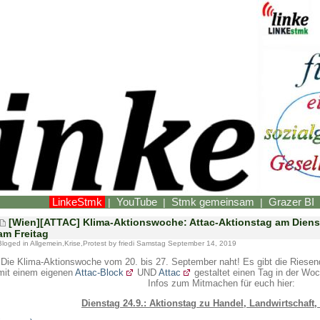
LinkeStmk
YouTube
Stmk gemeinsam
Grazer BI
|
|
|
[Wien][ATTAC] Klima-Aktionswoche: Attac-Aktionstag am Dienst
am Freitag
Bloged in
Allgemein
,
Krise
,
Protest
by friedi Samstag September 14, 2019
Die Klima-Aktionswoche vom 20. bis 27. September naht! Es gibt die Riese
mit einem eigenen
Attac-Block
UND
Attac
gestaltet einen Tag in der Woc
Infos zum Mitmachen für euch hier:
Dienstag 24.9.: Aktionstag zu Handel, Landwirtschaft