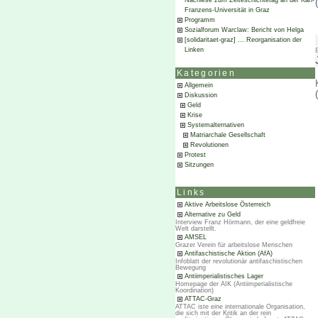
Nachlese zum Zeiteschichtetag an der Karl-
Franzens-Universität in Graz
Programm
Sozialforum Warclaw: Bericht von Helga
[solidaritaet-graz] … Reorganisation der
Linken
Kategorien
Allgemein
Diskussion
Geld
Krise
Systemalternativen
Matriarchale Gesellschaft
Revolutionen
Protest
Sitzungen
Links
Aktive Arbeitslose Österreich
Alternative zu Geld
Interview Franz Hörmann, der eine geldfreie
Welt darstellt.
AMSEL
Grazer Verein für arbeitslose Menschen
Antifaschistische Aktion (AfA)
Infoblatt der revolutionär antifaschistischen
Bewegung
Antiimperialistisches Lager
Homepage der AIK (Antiimperialistische
Koordination)
ATTAC-Graz
ATTAC iste eine internationale Organisation,
die sich mit der Kritik an der rein