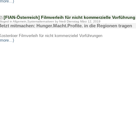
(more…)
[FIAN-Österreich] Filmverleih für nicht kommerzielle Vorführung
Bloged in
Allgemein
,
Systemalternativen
by friedi Dienstag März 12, 2019
Jetzt mitmachen: Hunger.Macht.Profite. in die Regionen tragen
Kostenloer Filmverleih für nicht kommerzielel Vorführungen
(more…)