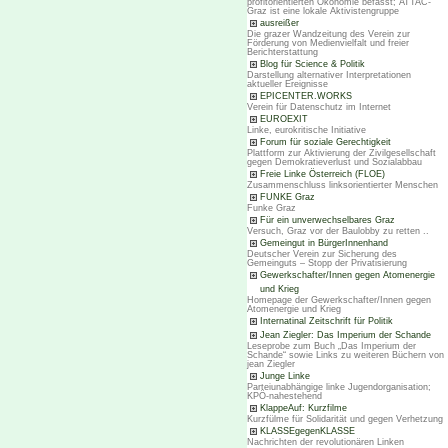
profitorientierten Ökonomie befasst; ATTAC-
Graz ist eine lokale Aktivistengruppe
ausreißer
Die grazer Wandzeitung des Verein zur
Förderung von Medienvielfalt und freier
Berichterstattung
Blog für Science & Politik
Darstellung alternativer Interpretationen
aktueller Ereignisse
EPICENTER.WORKS
Verein für Datenschutz im Internet
EUROEXIT
Linke, eurokritische Initiative
Forum für soziale Gerechtigkeit
Plattform zur Aktivierung der Zivilgesellschaft
gegen Demokratieverlust und Sozialabbau
Freie Linke Österreich (FLOE)
Zusammenschluss linksorientierter Menschen
FUNKE Graz
Funke Graz
Für ein unverwechselbares Graz
Versuch, Graz vor der Baulobby zu retten ..
Gemeingut in BürgerInnenhand
Deutscher Verein zur Sicherung des
Gemeinguts – Stopp der Privatisierung
Gewerkschafter/Innen gegen Atomenergie
und Krieg
Homepage der Gewerkschafter/Innen gegen
Atomenergie und Krieg
Internatinal Zeitschrift für Politik
Jean Ziegler: Das Imperium der Schande
Leseprobe zum Buch „Das Imperium der
Schande“ sowie Links zu weiteren Büchern von
jean Ziegler
Junge Linke
Parteiunabhängige linke Jugendorganisation;
KPÖ-nahestehend
KlappeAuf: Kurzfilme
Kurzfülme für Solidarität und gegen Verhetzung
KLASSEgegenKLASSE
Nachrichten der revolutionären Linken