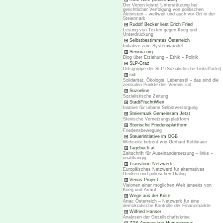
Der Verein leistet Unterstützung bei
gerichtlicher Verfolgung von politischen
Aktivisten – weltweit und auch vor Ort in der
Steiermark
Rudolf Becker liest Erich Fried
Lesung von Texten gegen Krieg und
Unterdrückung
Selbstbestimmtes Österreich
Initiative zum Systemwandel
Seniora.org
Blog über Erziehung – Ethik – Politik
SLP-Graz
Ortsgruppe der SLP (Sozialistische LinksPartei)
sol
Solidarität, Ökologie, Lebensstil – das sind die
zentralen Punkte des Vereins sol
Sozonline
Sozialistische Zeitung
StadtFruchtWien
Iniative für urbane Selbstversorgung
Steiermark Gemeinsam Jetzt
Steirische Vernetzungsplattform
Steirische Friedensplattform
Friedensbewegung
Steuerinitiative im ÖGB
Webseite betreut von Gerhard Kohlmaier
Tagebuch.at
Zeitschrift für Auseinandersetzung – links –
unabhängig
Transform Netzwerk
Europäisches Netzwerd für alternatives
Denken und politischen Dialog
Venus Project
Visionen einer möglichen Welt jenseits von
Krieg und Armut
Wege aus der Krise
Attac Österreich – Netzwerk für eine
demokratische Kontrolle der Finanzmärkte
Wilfried Hanser
Analysen der Gesellschaftskrise