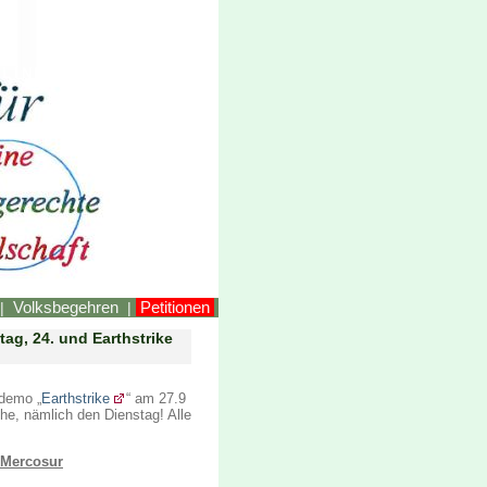
LINKEstmk
Volksbegehren
Petitionen
|
|
ag, 24. und Earthstrike
ndemo „
Earthstrike
“ am 27.9
he, nämlich den Dienstag! Alle
, Mercosur