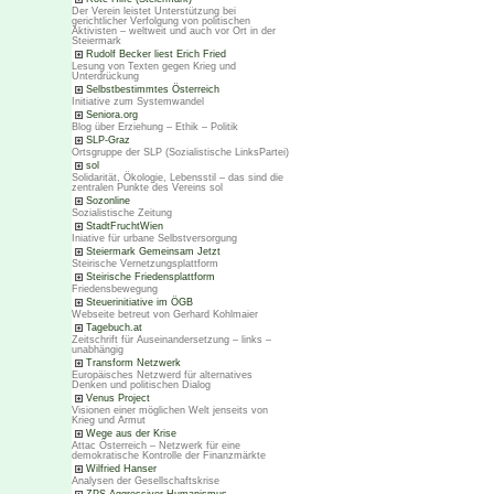
Der Verein leistet Unterstützung bei
gerichtlicher Verfolgung von politischen
Aktivisten – weltweit und auch vor Ort in der
Steiermark
Rudolf Becker liest Erich Fried
Lesung von Texten gegen Krieg und
Unterdrückung
Selbstbestimmtes Österreich
Initiative zum Systemwandel
Seniora.org
Blog über Erziehung – Ethik – Politik
SLP-Graz
Ortsgruppe der SLP (Sozialistische LinksPartei)
sol
Solidarität, Ökologie, Lebensstil – das sind die
zentralen Punkte des Vereins sol
Sozonline
Sozialistische Zeitung
StadtFruchtWien
Iniative für urbane Selbstversorgung
Steiermark Gemeinsam Jetzt
Steirische Vernetzungsplattform
Steirische Friedensplattform
Friedensbewegung
Steuerinitiative im ÖGB
Webseite betreut von Gerhard Kohlmaier
Tagebuch.at
Zeitschrift für Auseinandersetzung – links –
unabhängig
Transform Netzwerk
Europäisches Netzwerd für alternatives
Denken und politischen Dialog
Venus Project
Visionen einer möglichen Welt jenseits von
Krieg und Armut
Wege aus der Krise
Attac Österreich – Netzwerk für eine
demokratische Kontrolle der Finanzmärkte
Wilfried Hanser
Analysen der Gesellschaftskrise