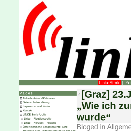
LinkeStmk
Yo
|
[Graz] 23.
Pages
Aktuelle Aufrufe/Petitionen
„Wie ich zu
Datenschutzerklärung
Impressum und Konto
Kontakt
wurde“
LINKE.Stmk-Archiv
Linke – Flugblattarchiv
Linke – Konzept – Historie
Bloged in
Allgeme
Österreichische Zeitgeschichte: Eine