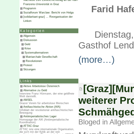
Nachlese zum Zeiteschichtetag an der Karl-
Franzens-Universität in Graz
Farid Haf
Programm
Sozialforum Warclaw: Bericht von Helga
[solidaritaet-graz] … Reorganisation der
Linken
Kategorien
Dienstag,
Allgemein
Diskussion
Gasthof Lend-
Geld
Krise
Systemalternativen
(more…)
Matriarchale Gesellschaft
Revolutionen
Protest
Sitzungen
Links
[Graz][Mur
Aktive Arbeitslose Österreich
Alternative zu Geld
Interview Franz Hörmann, der eine geldfreie
weiterer P
Welt darstellt.
AMSEL
Grazer Verein für arbeitslose Menschen
Antifaschistische Aktion (AfA)
Schmähged
Infoblatt der revolutionär antifaschistischen
Bewegung
Antiimperialistisches Lager
Bloged in
Allgeme
Homepage der AIK (Antiimperialistische
Koordination)
ATTAC-Graz
ATTAC iste eine internationale Organisation,
die sich mit der Kritik an der rein