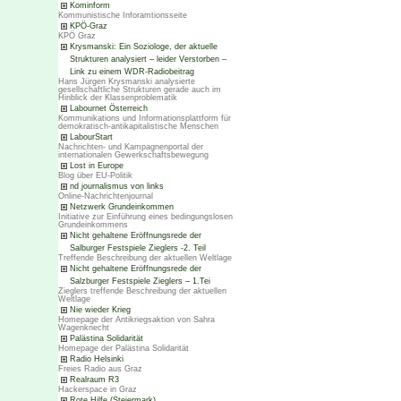
Kominform
Kommunistische Inforamtionsseite
KPÖ-Graz
KPÖ Graz
Krysmanski: Ein Soziologe, der aktuelle
Strukturen analysiert – leider Verstorben –
Link zu einem WDR-Radiobeitrag
Hans Jürgen Krysmanski analysierte
gesellschaftliche Strukturen gerade auch im
Hinblick der Klassenproblematik
Labournet Österreich
Kommunikations und Informationsplattform für
demokratisch-antikapitalistische Menschen
LabourStart
Nachrichten- und Kampagnenportal der
internationalen Gewerkschaftsbewegung
Lost in Europe
Blog über EU-Politik
nd journalismus von links
Online-Nachrichtenjournal
Netzwerk Grundeinkommen
Initiative zur Einführung eines bedingungslosen
Grundeinkommens
Nicht gehaltene Eröffnungsrede der
Salburger Festspiele Zieglers -2. Teil
Treffende Beschreibung der aktuellen Weltlage
Nicht gehaltene Eröffnungsrede der
Salzburger Festspiele Zieglers – 1.Tei
Zieglers treffende Beschreibung der aktuellen
Weltlage
Nie wieder Krieg
Homepage der Antikriegsaktion von Sahra
Wagenknecht
Palästina Solidarität
Homepage der Palästina Solidarität
Radio Helsinki
Freies Radio aus Graz
Realraum R3
Hackerspace in Graz
Rote Hilfe (Steiermark)