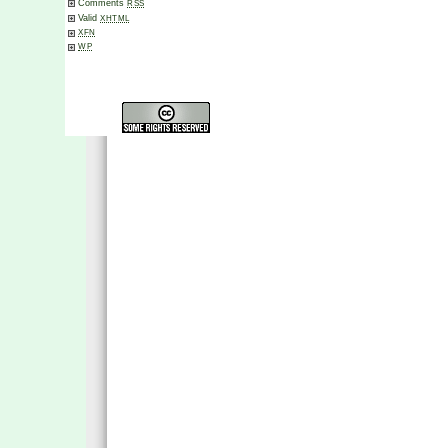
Comments
RSS
Valid
XHTML
XFN
WP