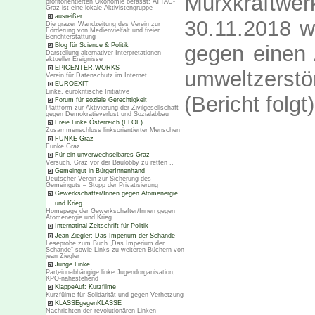
Murxkraftw
profitorientierten Ökonomie befasst; ATTAC-
Graz ist eine lokale Aktivistengruppe
ausreißer
30.11.2018 w
Die grazer Wandzeitung des Verein zur
Förderung von Medienvielfalt und freier
Berichterstattung
gegen einen 
Blog für Science & Politik
Darstellung alternativer Interpretationen
aktueller Ereignisse
EPICENTER.WORKS
umweltzerst
Verein für Datenschutz im Internet
EUROEXIT
Linke, eurokritische Initiative
(Bericht folgt
Forum für soziale Gerechtigkeit
Plattform zur Aktivierung der Zivilgesellschaft
gegen Demokratieverlust und Sozialabbau
Freie Linke Österreich (FLOE)
Zusammenschluss linksorientierter Menschen
FUNKE Graz
Funke Graz
Für ein unverwechselbares Graz
Versuch, Graz vor der Baulobby zu retten ..
Gemeingut in BürgerInnenhand
Deutscher Verein zur Sicherung des
Gemeinguts – Stopp der Privatisierung
Gewerkschafter/Innen gegen Atomenergie
und Krieg
Homepage der Gewerkschafter/Innen gegen
Atomenergie und Krieg
Internatinal Zeitschrift für Politik
Jean Ziegler: Das Imperium der Schande
Leseprobe zum Buch „Das Imperium der
Schande“ sowie Links zu weiteren Büchern von
jean Ziegler
Junge Linke
Parteiunabhängige linke Jugendorganisation;
KPÖ-nahestehend
KlappeAuf: Kurzfilme
Kurzfülme für Solidarität und gegen Verhetzung
KLASSEgegenKLASSE
Nachrichten der revolutionären Linken