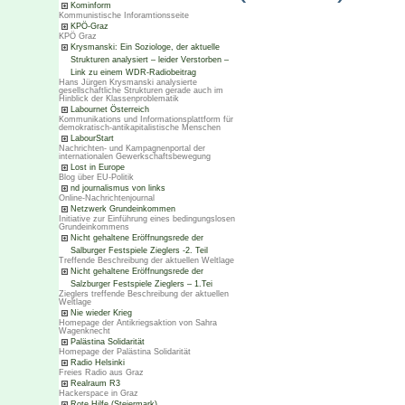
Kominform
Kommunistische Inforamtionsseite
KPÖ-Graz
KPÖ Graz
Krysmanski: Ein Soziologe, der aktuelle
Strukturen analysiert – leider Verstorben –
Link zu einem WDR-Radiobeitrag
Hans Jürgen Krysmanski analysierte
gesellschaftliche Strukturen gerade auch im
Hinblick der Klassenproblematik
Labournet Österreich
Kommunikations und Informationsplattform für
demokratisch-antikapitalistische Menschen
LabourStart
Nachrichten- und Kampagnenportal der
internationalen Gewerkschaftsbewegung
Lost in Europe
Blog über EU-Politik
nd journalismus von links
Online-Nachrichtenjournal
Netzwerk Grundeinkommen
Initiative zur Einführung eines bedingungslosen
Grundeinkommens
Nicht gehaltene Eröffnungsrede der
Salburger Festspiele Zieglers -2. Teil
Treffende Beschreibung der aktuellen Weltlage
Nicht gehaltene Eröffnungsrede der
Salzburger Festspiele Zieglers – 1.Tei
Zieglers treffende Beschreibung der aktuellen
Weltlage
Nie wieder Krieg
Homepage der Antikriegsaktion von Sahra
Wagenknecht
Palästina Solidarität
Homepage der Palästina Solidarität
Radio Helsinki
Freies Radio aus Graz
Realraum R3
Hackerspace in Graz
Rote Hilfe (Steiermark)