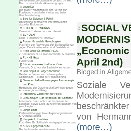
profitorientierten Ökonomie befasst; ATTAC-
Graz ist eine lokale Aktivistengruppe
ausreißer
Die grazer Wandzeitung des Verein zur
Förderung von Medienvielfalt und freier
Berichterstattung
Blog für Science & Politik
Darstellung alternativer Interpretationen
SOCIAL V
aktueller Ereignisse
EPICENTER.WORKS
Verein für Datenschutz im Internet
EUROEXIT
MODERNISAT
Linke, eurokritische Initiative
Forum für soziale Gerechtigkeit
Plattform zur Aktivierung der Zivilgesellschaft
„Economic 
gegen Demokratieverlust und Sozialabbau
Freie Linke Österreich (FLOE)
Zusammenschluss linksorientierter Menschen
FUNKE Graz
April 2nd)
Funke Graz
Für ein unverwechselbares Graz
Versuch, Graz vor der Baulobby zu retten ..
Bloged in
Allgeme
Gemeingut in BürgerInnenhand
Deutscher Verein zur Sicherung des
Gemeinguts – Stopp der Privatisierung
Gewerkschafter/Innen gegen Atomenergie
Soziale Ve
und Krieg
Homepage der Gewerkschafter/Innen gegen
Atomenergie und Krieg
Modernisierun
Internatinal Zeitschrift für Politik
Jean Ziegler: Das Imperium der Schande
Leseprobe zum Buch „Das Imperium der
beschränkte
Schande“ sowie Links zu weiteren Büchern von
jean Ziegler
Junge Linke
von Hermann
Parteiunabhängige linke Jugendorganisation;
KPÖ-nahestehend
KlappeAuf: Kurzfilme
Kurzfülme für Solidarität und gegen Verhetzung
(more…)
KLASSEgegenKLASSE
Nachrichten der revolutionären Linken