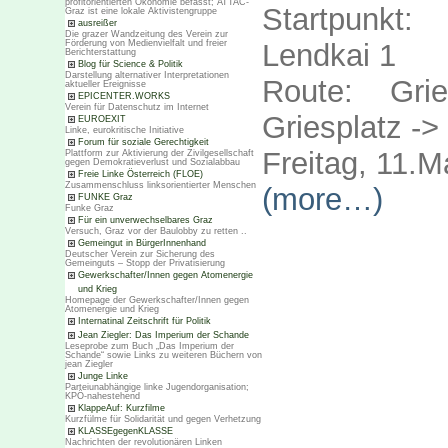
profitorientierten Ökonomie befasst; ATTAC-
Startpunkt
Graz ist eine lokale Aktivistengruppe
ausreißer
Die grazer Wandzeitung des Verein zur
Förderung von Medienvielfalt und freier
Lendkai 1
Berichterstattung
Blog für Science & Politik
Darstellung alternativer Interpretationen
Route: Gri
aktueller Ereignisse
EPICENTER.WORKS
Verein für Datenschutz im Internet
Griesplatz ->
EUROEXIT
Linke, eurokritische Initiative
Forum für soziale Gerechtigkeit
Freitag, 11.M
Plattform zur Aktivierung der Zivilgesellschaft
gegen Demokratieverlust und Sozialabbau
Freie Linke Österreich (FLOE)
Zusammenschluss linksorientierter Menschen
(more…)
FUNKE Graz
Funke Graz
Für ein unverwechselbares Graz
Versuch, Graz vor der Baulobby zu retten ..
Gemeingut in BürgerInnenhand
Deutscher Verein zur Sicherung des
Gemeinguts – Stopp der Privatisierung
Gewerkschafter/Innen gegen Atomenergie
und Krieg
Homepage der Gewerkschafter/Innen gegen
Atomenergie und Krieg
Internatinal Zeitschrift für Politik
Jean Ziegler: Das Imperium der Schande
Leseprobe zum Buch „Das Imperium der
Schande“ sowie Links zu weiteren Büchern von
jean Ziegler
Junge Linke
Parteiunabhängige linke Jugendorganisation;
KPÖ-nahestehend
KlappeAuf: Kurzfilme
Kurzfülme für Solidarität und gegen Verhetzung
KLASSEgegenKLASSE
Nachrichten der revolutionären Linken