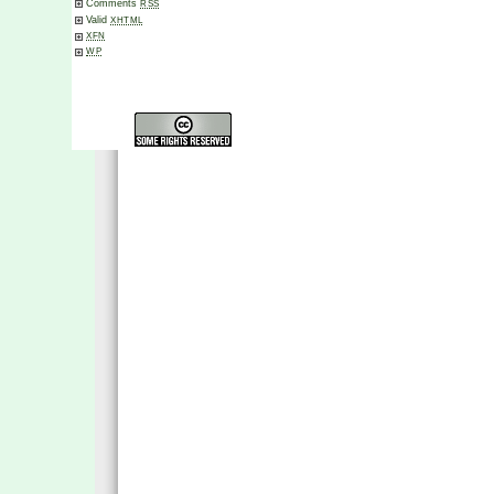
Comments
RSS
Valid
XHTML
XFN
WP