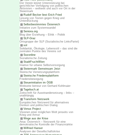
Der Verein leistet Unterstützung bei
gerichtlicher Verfolgung von politischen
Aktivisten – weltweit und auch vor Ort in der
Steiermark
Rudolf Becker liest Erich Fried
Lesung von Texten gegen Krieg und
Unterdrückung
Selbstbestimmtes Österreich
Initiative zum Systemwandel
Seniora.org
Blog über Erziehung – Ethik – Politik
SLP-Graz
Ortsgruppe der SLP (Sozialistische LinksPartei)
sol
Solidarität, Ökologie, Lebensstil – das sind die
zentralen Punkte des Vereins sol
Sozonline
Sozialistische Zeitung
StadtFruchtWien
Iniative für urbane Selbstversorgung
Steiermark Gemeinsam Jetzt
Steirische Vernetzungsplattform
Steirische Friedensplattform
Friedensbewegung
Steuerinitiative im ÖGB
Webseite betreut von Gerhard Kohlmaier
Tagebuch.at
Zeitschrift für Auseinandersetzung – links –
unabhängig
Transform Netzwerk
Europäisches Netzwerd für alternatives
Denken und politischen Dialog
Venus Project
Visionen einer möglichen Welt jenseits von
Krieg und Armut
Wege aus der Krise
Attac Österreich – Netzwerk für eine
demokratische Kontrolle der Finanzmärkte
Wilfried Hanser
Analysen der Gesellschaftskrise