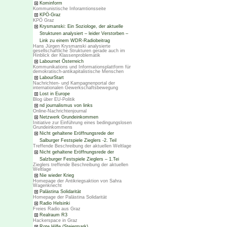
Kominform
Kommunistische Inforamtionsseite
KPÖ-Graz
KPÖ Graz
Krysmanski: Ein Soziologe, der aktuelle
Strukturen analysiert – leider Verstorben –
Link zu einem WDR-Radiobeitrag
Hans Jürgen Krysmanski analysierte
gesellschaftliche Strukturen gerade auch im
Hinblick der Klassenproblematik
Labournet Österreich
Kommunikations und Informationsplattform für
demokratisch-antikapitalistische Menschen
LabourStart
Nachrichten- und Kampagnenportal der
internationalen Gewerkschaftsbewegung
Lost in Europe
Blog über EU-Politik
nd journalismus von links
Online-Nachrichtenjournal
Netzwerk Grundeinkommen
Initiative zur Einführung eines bedingungslosen
Grundeinkommens
Nicht gehaltene Eröffnungsrede der
Salburger Festspiele Zieglers -2. Teil
Treffende Beschreibung der aktuellen Weltlage
Nicht gehaltene Eröffnungsrede der
Salzburger Festspiele Zieglers – 1.Tei
Zieglers treffende Beschreibung der aktuellen
Weltlage
Nie wieder Krieg
Homepage der Antikriegsaktion von Sahra
Wagenknecht
Palästina Solidarität
Homepage der Palästina Solidarität
Radio Helsinki
Freies Radio aus Graz
Realraum R3
Hackerspace in Graz
Rote Hilfe (Steiermark)