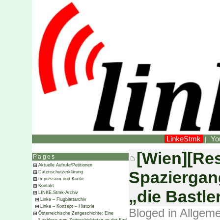
LinkeStmk
Yo
|
[Wien][Re
Pages
Aktuelle Aufrufe/Petitionen
Spaziergan
Datenschutzerklärung
Impressum und Konto
Kontakt
„die Bastler
LINKE.Stmk-Archiv
Linke – Flugblattarchiv
Linke – Konzept – Historie
Bloged in
Allgeme
Österreichische Zeitgeschichte: Eine