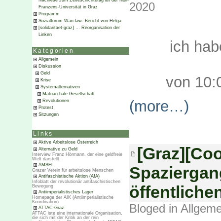
Nachlese zum Zeiteschichtetag an der Karl-
2020
Franzens-Universität in Graz
Programm
Sozialforum Warclaw: Bericht von Helga
[solidaritaet-graz] … Reorganisation der
Linken
ich hab
Kategorien
Allgemein
Diskussion
Geld
von 10:
Krise
Systemalternativen
Matriarchale Gesellschaft
(more…)
Revolutionen
Protest
Sitzungen
Links
Aktive Arbeitslose Österreich
[Graz][Coo
Alternative zu Geld
Interview Franz Hörmann, der eine geldfreie
Welt darstellt.
AMSEL
Spaziergan
Grazer Verein für arbeitslose Menschen
Antifaschistische Aktion (AfA)
Infoblatt der revolutionär antifaschistischen
öffentlich
Bewegung
Antiimperialistisches Lager
Homepage der AIK (Antiimperialistische
Koordination)
Bloged in
Allgeme
ATTAC-Graz
ATTAC iste eine internationale Organisation,
die sich mit der Kritik an der rein