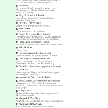
profitorientierten Ökonomie befasst; ATTAC-
Graz ist eine lokale Aktivistengruppe
ausreißer
Die grazer Wandzeitung des Verein zur
Förderung von Medienvielfalt und freier
Berichterstattung
Blog für Science & Politik
Darstellung alternativer Interpretationen
aktueller Ereignisse
EPICENTER.WORKS
Verein für Datenschutz im Internet
EUROEXIT
Linke, eurokritische Initiative
Forum für soziale Gerechtigkeit
Plattform zur Aktivierung der Zivilgesellschaft
gegen Demokratieverlust und Sozialabbau
Freie Linke Österreich (FLOE)
Zusammenschluss linksorientierter Menschen
FUNKE Graz
Funke Graz
Für ein unverwechselbares Graz
Versuch, Graz vor der Baulobby zu retten ..
Gemeingut in BürgerInnenhand
Deutscher Verein zur Sicherung des
Gemeinguts – Stopp der Privatisierung
Gewerkschafter/Innen gegen Atomenergie
und Krieg
Homepage der Gewerkschafter/Innen gegen
Atomenergie und Krieg
Internatinal Zeitschrift für Politik
Jean Ziegler: Das Imperium der Schande
Leseprobe zum Buch „Das Imperium der
Schande“ sowie Links zu weiteren Büchern von
jean Ziegler
Junge Linke
Parteiunabhängige linke Jugendorganisation;
KPÖ-nahestehend
KlappeAuf: Kurzfilme
Kurzfülme für Solidarität und gegen Verhetzung
KLASSEgegenKLASSE
Nachrichten der revolutionären Linken