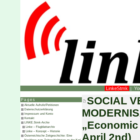
LinkeStmk
Yo
|
SOCIAL V
Pages
Aktuelle Aufrufe/Petitionen
MODERNISAT
Datenschutzerklärung
Impressum und Konto
Kontakt
„Economic 
LINKE.Stmk-Archiv
Linke – Flugblattarchiv
Linke – Konzept – Historie
April 2nd)
Österreichische Zeitgeschichte: Eine