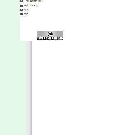
Comments
RSS
Valid
XHTML
XFN
WP