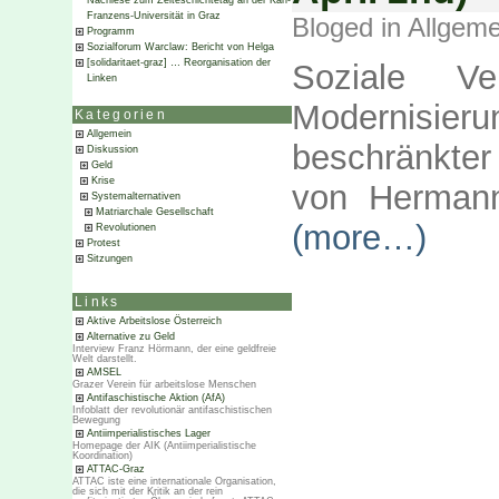
Nachlese zum Zeiteschichtetag an der Karl-
Franzens-Universität in Graz
Bloged in
Allgeme
Programm
Sozialforum Warclaw: Bericht von Helga
[solidaritaet-graz] … Reorganisation der
Soziale Ve
Linken
Modernisierun
Kategorien
Allgemein
beschränkte
Diskussion
Geld
Krise
von Hermann
Systemalternativen
Matriarchale Gesellschaft
(more…)
Revolutionen
Protest
Sitzungen
Links
Aktive Arbeitslose Österreich
Alternative zu Geld
Interview Franz Hörmann, der eine geldfreie
Welt darstellt.
AMSEL
Grazer Verein für arbeitslose Menschen
Antifaschistische Aktion (AfA)
Infoblatt der revolutionär antifaschistischen
Bewegung
Antiimperialistisches Lager
Homepage der AIK (Antiimperialistische
Koordination)
ATTAC-Graz
ATTAC iste eine internationale Organisation,
die sich mit der Kritik an der rein