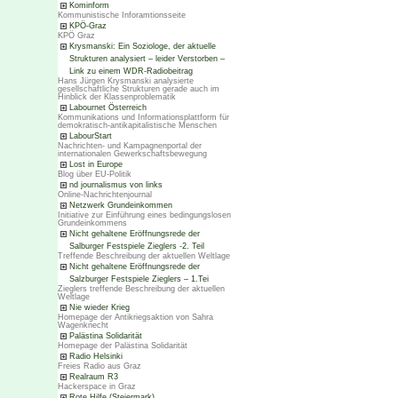
Kominform
Kommunistische Inforamtionsseite
KPÖ-Graz
KPÖ Graz
Krysmanski: Ein Soziologe, der aktuelle
Strukturen analysiert – leider Verstorben –
Link zu einem WDR-Radiobeitrag
Hans Jürgen Krysmanski analysierte
gesellschaftliche Strukturen gerade auch im
Hinblick der Klassenproblematik
Labournet Österreich
Kommunikations und Informationsplattform für
demokratisch-antikapitalistische Menschen
LabourStart
Nachrichten- und Kampagnenportal der
internationalen Gewerkschaftsbewegung
Lost in Europe
Blog über EU-Politik
nd journalismus von links
Online-Nachrichtenjournal
Netzwerk Grundeinkommen
Initiative zur Einführung eines bedingungslosen
Grundeinkommens
Nicht gehaltene Eröffnungsrede der
Salburger Festspiele Zieglers -2. Teil
Treffende Beschreibung der aktuellen Weltlage
Nicht gehaltene Eröffnungsrede der
Salzburger Festspiele Zieglers – 1.Tei
Zieglers treffende Beschreibung der aktuellen
Weltlage
Nie wieder Krieg
Homepage der Antikriegsaktion von Sahra
Wagenknecht
Palästina Solidarität
Homepage der Palästina Solidarität
Radio Helsinki
Freies Radio aus Graz
Realraum R3
Hackerspace in Graz
Rote Hilfe (Steiermark)