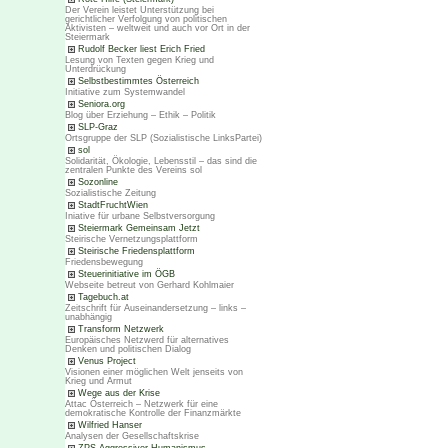
Der Verein leistet Unterstützung bei
gerichtlicher Verfolgung von politischen
Aktivisten – weltweit und auch vor Ort in der
Steiermark
Rudolf Becker liest Erich Fried
Lesung von Texten gegen Krieg und
Unterdrückung
Selbstbestimmtes Österreich
Initiative zum Systemwandel
Seniora.org
Blog über Erziehung – Ethik – Politik
SLP-Graz
Ortsgruppe der SLP (Sozialistische LinksPartei)
sol
Solidarität, Ökologie, Lebensstil – das sind die
zentralen Punkte des Vereins sol
Sozonline
Sozialistische Zeitung
StadtFruchtWien
Iniative für urbane Selbstversorgung
Steiermark Gemeinsam Jetzt
Steirische Vernetzungsplattform
Steirische Friedensplattform
Friedensbewegung
Steuerinitiative im ÖGB
Webseite betreut von Gerhard Kohlmaier
Tagebuch.at
Zeitschrift für Auseinandersetzung – links –
unabhängig
Transform Netzwerk
Europäisches Netzwerd für alternatives
Denken und politischen Dialog
Venus Project
Visionen einer möglichen Welt jenseits von
Krieg und Armut
Wege aus der Krise
Attac Österreich – Netzwerk für eine
demokratische Kontrolle der Finanzmärkte
Wilfried Hanser
Analysen der Gesellschaftskrise