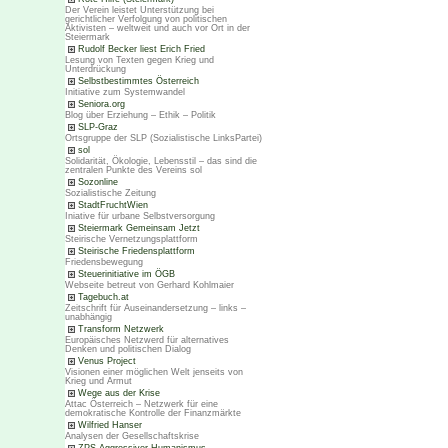
Der Verein leistet Unterstützung bei
gerichtlicher Verfolgung von politischen
Aktivisten – weltweit und auch vor Ort in der
Steiermark
Rudolf Becker liest Erich Fried
Lesung von Texten gegen Krieg und
Unterdrückung
Selbstbestimmtes Österreich
Initiative zum Systemwandel
Seniora.org
Blog über Erziehung – Ethik – Politik
SLP-Graz
Ortsgruppe der SLP (Sozialistische LinksPartei)
sol
Solidarität, Ökologie, Lebensstil – das sind die
zentralen Punkte des Vereins sol
Sozonline
Sozialistische Zeitung
StadtFruchtWien
Iniative für urbane Selbstversorgung
Steiermark Gemeinsam Jetzt
Steirische Vernetzungsplattform
Steirische Friedensplattform
Friedensbewegung
Steuerinitiative im ÖGB
Webseite betreut von Gerhard Kohlmaier
Tagebuch.at
Zeitschrift für Auseinandersetzung – links –
unabhängig
Transform Netzwerk
Europäisches Netzwerd für alternatives
Denken und politischen Dialog
Venus Project
Visionen einer möglichen Welt jenseits von
Krieg und Armut
Wege aus der Krise
Attac Österreich – Netzwerk für eine
demokratische Kontrolle der Finanzmärkte
Wilfried Hanser
Analysen der Gesellschaftskrise