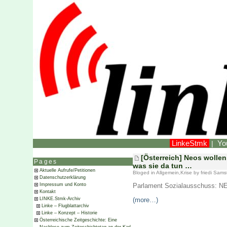
LinkeStmk
Yo
|
[Österreich] Neos wollen
Pages
was sie da tun …
Aktuelle Aufrufe/Petitionen
Bloged in
Allgemein
,
Krise
by friedi Sams
Datenschutzerklärung
Parlament Sozialausschuss: NEOS
Impressum und Konto
Kontakt
(more…)
LINKE.Stmk-Archiv
Linke – Flugblattarchiv
Linke – Konzept – Historie
Österreichische Zeitgeschichte: Eine