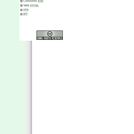
Comments
RSS
Valid
XHTML
XFN
WP