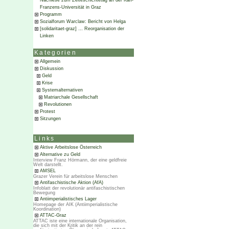
Nachlese zum Zeiteschichtetag an der Karl-
Franzens-Universität in Graz
Programm
Sozialforum Warclaw: Bericht von Helga
[solidaritaet-graz] … Reorganisation der
Linken
Kategorien
Allgemein
Diskussion
Geld
Krise
Systemalternativen
Matriarchale Gesellschaft
Revolutionen
Protest
Sitzungen
Links
Aktive Arbeitslose Österreich
Alternative zu Geld
Interview Franz Hörmann, der eine geldfreie
Welt darstellt.
AMSEL
Grazer Verein für arbeitslose Menschen
Antifaschistische Aktion (AfA)
Infoblatt der revolutionär antifaschistischen
Bewegung
Antiimperialistisches Lager
Homepage der AIK (Antiimperialistische
Koordination)
ATTAC-Graz
ATTAC iste eine internationale Organisation,
die sich mit der Kritik an der rein