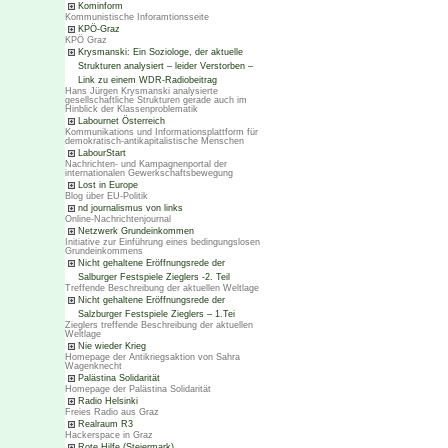
Kominform
Kommunistische Inforamtionsseite
KPÖ-Graz
KPÖ Graz
Krysmanski: Ein Soziologe, der aktuelle
Strukturen analysiert – leider Verstorben –
Link zu einem WDR-Radiobeitrag
Hans Jürgen Krysmanski analysierte
gesellschaftliche Strukturen gerade auch im
Hinblick der Klassenproblematik
Labournet Österreich
Kommunikations und Informationsplattform für
demokratisch-antikapitalistische Menschen
LabourStart
Nachrichten- und Kampagnenportal der
internationalen Gewerkschaftsbewegung
Lost in Europe
Blog über EU-Politik
nd journalismus von links
Online-Nachrichtenjournal
Netzwerk Grundeinkommen
Initiative zur Einführung eines bedingungslosen
Grundeinkommens
Nicht gehaltene Eröffnungsrede der
Salburger Festspiele Zieglers -2. Teil
Treffende Beschreibung der aktuellen Weltlage
Nicht gehaltene Eröffnungsrede der
Salzburger Festspiele Zieglers – 1.Tei
Zieglers treffende Beschreibung der aktuellen
Weltlage
Nie wieder Krieg
Homepage der Antikriegsaktion von Sahra
Wagenknecht
Palästina Solidarität
Homepage der Palästina Solidarität
Radio Helsinki
Freies Radio aus Graz
Realraum R3
Hackerspace in Graz
Rote Hilfe (Steiermark)