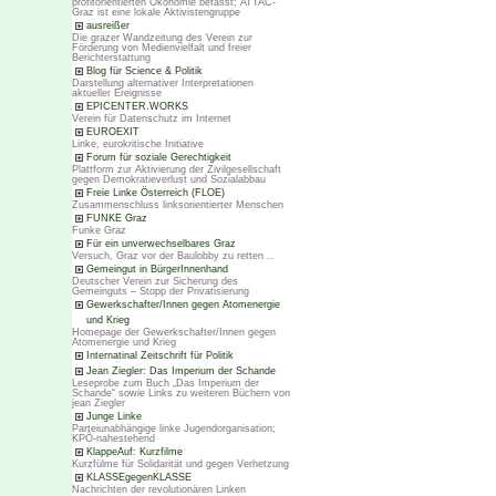
profitorientierten Ökonomie befasst; ATTAC-
Graz ist eine lokale Aktivistengruppe
ausreißer
Die grazer Wandzeitung des Verein zur
Förderung von Medienvielfalt und freier
Berichterstattung
Blog für Science & Politik
Darstellung alternativer Interpretationen
aktueller Ereignisse
EPICENTER.WORKS
Verein für Datenschutz im Internet
EUROEXIT
Linke, eurokritische Initiative
Forum für soziale Gerechtigkeit
Plattform zur Aktivierung der Zivilgesellschaft
gegen Demokratieverlust und Sozialabbau
Freie Linke Österreich (FLOE)
Zusammenschluss linksorientierter Menschen
FUNKE Graz
Funke Graz
Für ein unverwechselbares Graz
Versuch, Graz vor der Baulobby zu retten ..
Gemeingut in BürgerInnenhand
Deutscher Verein zur Sicherung des
Gemeinguts – Stopp der Privatisierung
Gewerkschafter/Innen gegen Atomenergie
und Krieg
Homepage der Gewerkschafter/Innen gegen
Atomenergie und Krieg
Internatinal Zeitschrift für Politik
Jean Ziegler: Das Imperium der Schande
Leseprobe zum Buch „Das Imperium der
Schande“ sowie Links zu weiteren Büchern von
jean Ziegler
Junge Linke
Parteiunabhängige linke Jugendorganisation;
KPÖ-nahestehend
KlappeAuf: Kurzfilme
Kurzfülme für Solidarität und gegen Verhetzung
KLASSEgegenKLASSE
Nachrichten der revolutionären Linken