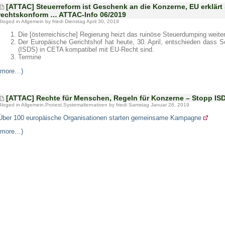
[ATTAC] Steuerreform ist Geschenk an die Konzerne, EU erklärt
rechtskonform … ATTAC-Info 06/2019
Bloged in
Allgemein
by friedi Dienstag April 30, 2019
Die [österreichische] Regierung heizt das ruinöse Steuerdumping weiter
Der Europäische Gerichtshof hat heute, 30. April, entschieden dass 
(ISDS) in CETA kompatibel mit EU-Recht sind.
Termine
(more…)
[ATTAC] Rechte für Menschen, Regeln für Konzerne – Stopp IS
Bloged in
Allgemein
,
Protest
,
Systemalternativen
by friedi Samstag Januar 26, 2019
Über 100 europäische Organisationen starten gemeinsame Kampagne
(more…)