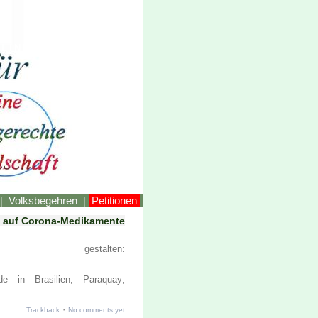
LINKEstmk
Volksbegehren
Petitionen
|
|
e auf Corona-Medikamente
ht gestalten:
e in Brasilien; Paraquay;
·
Trackback
No comments yet