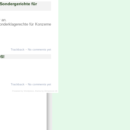
 Sondergerichte für
 an.
Sonderklagerechte für Konzerne
·
Trackback
No comments yet
DS!
·
Trackback
No comments yet
Powered by
Wordpress
, theme by
Dimension 2k