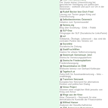
Der Verein leistet Unterstützung bei
gerichtlicher Verfolgung von politischen
Aktivisten – weltweit und auch vor Ort in der
Steiermark
Rudolf Becker liest Erich Fried
Lesung von Texten gegen Krieg und
Unterdrückung
Selbstbestimmtes Österreich
Initiative zum Systemwandel
Seniora.org
Blog über Erziehung – Ethik – Politik
SLP-Graz
Ortsgruppe der SLP (Sozialistische LinksPartei)
sol
Solidarität, Ökologie, Lebensstil – das sind die
zentralen Punkte des Vereins sol
Sozonline
Sozialistische Zeitung
StadtFruchtWien
Iniative für urbane Selbstversorgung
Steiermark Gemeinsam Jetzt
Steirische Vernetzungsplattform
Steirische Friedensplattform
Friedensbewegung
Steuerinitiative im ÖGB
Webseite betreut von Gerhard Kohlmaier
Tagebuch.at
Zeitschrift für Auseinandersetzung – links –
unabhängig
Transform Netzwerk
Europäisches Netzwerd für alternatives
Denken und politischen Dialog
Venus Project
Visionen einer möglichen Welt jenseits von
Krieg und Armut
Wege aus der Krise
Attac Österreich – Netzwerk für eine
demokratische Kontrolle der Finanzmärkte
Wilfried Hanser
Analysen der Gesellschaftskrise