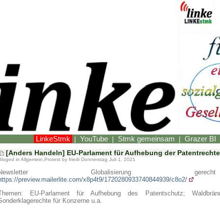
LinkeStmk
YouTube
Stmk gemeinsam
Grazer BI
|
|
|
[Anders Handeln] EU-Parlament für Aufhebung der Patentrecht
Bloged in
Allgemein
,
Protest
by friedi Donnerstag Juli 1, 2021
Newsletter Globalisierung gerec
https://preview.mailerlite.com/x8p4t9/1720280933740844939/c8o2/
Themen: EU-Parlament für Aufhebung des Patentschutz; Waldbränd
Sonderklagerechte für Konzerne u.a.