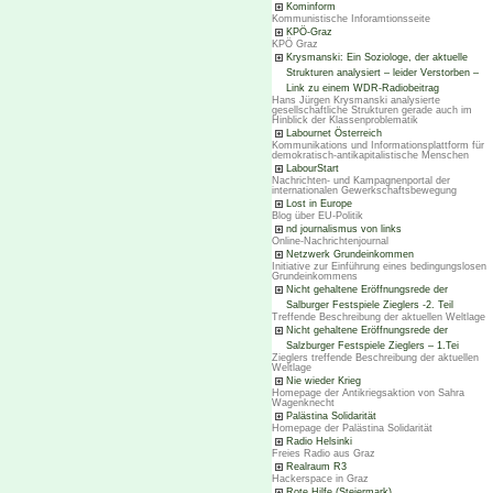
Kominform
Kommunistische Inforamtionsseite
KPÖ-Graz
KPÖ Graz
Krysmanski: Ein Soziologe, der aktuelle
Strukturen analysiert – leider Verstorben –
Link zu einem WDR-Radiobeitrag
Hans Jürgen Krysmanski analysierte
gesellschaftliche Strukturen gerade auch im
Hinblick der Klassenproblematik
Labournet Österreich
Kommunikations und Informationsplattform für
demokratisch-antikapitalistische Menschen
LabourStart
Nachrichten- und Kampagnenportal der
internationalen Gewerkschaftsbewegung
Lost in Europe
Blog über EU-Politik
nd journalismus von links
Online-Nachrichtenjournal
Netzwerk Grundeinkommen
Initiative zur Einführung eines bedingungslosen
Grundeinkommens
Nicht gehaltene Eröffnungsrede der
Salburger Festspiele Zieglers -2. Teil
Treffende Beschreibung der aktuellen Weltlage
Nicht gehaltene Eröffnungsrede der
Salzburger Festspiele Zieglers – 1.Tei
Zieglers treffende Beschreibung der aktuellen
Weltlage
Nie wieder Krieg
Homepage der Antikriegsaktion von Sahra
Wagenknecht
Palästina Solidarität
Homepage der Palästina Solidarität
Radio Helsinki
Freies Radio aus Graz
Realraum R3
Hackerspace in Graz
Rote Hilfe (Steiermark)