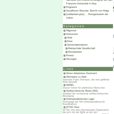
Nachlese zum Zeiteschichtetag an der Karl-
Franzens-Universität in Graz
Programm
Sozialforum Warclaw: Bericht von Helga
[solidaritaet-graz] … Reorganisation der
Linken
Kategorien
Allgemein
Diskussion
Geld
Krise
Systemalternativen
Matriarchale Gesellschaft
Revolutionen
Protest
Sitzungen
Links
Aktive Arbeitslose Österreich
Alternative zu Geld
Interview Franz Hörmann, der eine geldfreie
Welt darstellt.
AMSEL
Grazer Verein für arbeitslose Menschen
Antifaschistische Aktion (AfA)
Infoblatt der revolutionär antifaschistischen
Bewegung
Antiimperialistisches Lager
Homepage der AIK (Antiimperialistische
Koordination)
ATTAC-Graz
ATTAC iste eine internationale Organisation,
die sich mit der Kritik an der rein