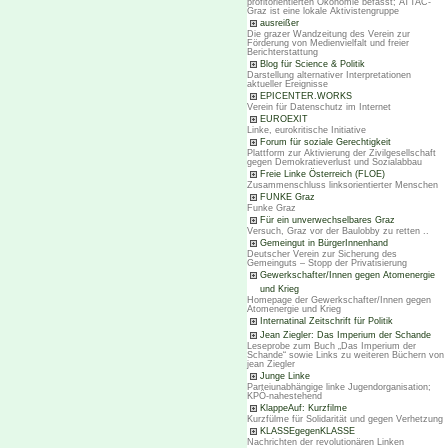
profitorientierten Ökonomie befasst; ATTAC-
Graz ist eine lokale Aktivistengruppe
ausreißer
Die grazer Wandzeitung des Verein zur
Förderung von Medienvielfalt und freier
Berichterstattung
Blog für Science & Politik
Darstellung alternativer Interpretationen
aktueller Ereignisse
EPICENTER.WORKS
Verein für Datenschutz im Internet
EUROEXIT
Linke, eurokritische Initiative
Forum für soziale Gerechtigkeit
Plattform zur Aktivierung der Zivilgesellschaft
gegen Demokratieverlust und Sozialabbau
Freie Linke Österreich (FLOE)
Zusammenschluss linksorientierter Menschen
FUNKE Graz
Funke Graz
Für ein unverwechselbares Graz
Versuch, Graz vor der Baulobby zu retten ..
Gemeingut in BürgerInnenhand
Deutscher Verein zur Sicherung des
Gemeinguts – Stopp der Privatisierung
Gewerkschafter/Innen gegen Atomenergie
und Krieg
Homepage der Gewerkschafter/Innen gegen
Atomenergie und Krieg
Internatinal Zeitschrift für Politik
Jean Ziegler: Das Imperium der Schande
Leseprobe zum Buch „Das Imperium der
Schande“ sowie Links zu weiteren Büchern von
jean Ziegler
Junge Linke
Parteiunabhängige linke Jugendorganisation;
KPÖ-nahestehend
KlappeAuf: Kurzfilme
Kurzfülme für Solidarität und gegen Verhetzung
KLASSEgegenKLASSE
Nachrichten der revolutionären Linken