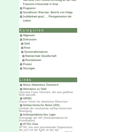
Nachlese zum Zeiteschichtetag an der Karl-
Franzens-Universität in Graz
Programm
Sozialforum Warclaw: Bericht von Helga
[solidaritaet-graz] … Reorganisation der
Linken
Kategorien
Allgemein
Diskussion
Geld
Krise
Systemalternativen
Matriarchale Gesellschaft
Revolutionen
Protest
Sitzungen
Links
Aktive Arbeitslose Österreich
Alternative zu Geld
Interview Franz Hörmann, der eine geldfreie
Welt darstellt.
AMSEL
Grazer Verein für arbeitslose Menschen
Antifaschistische Aktion (AfA)
Infoblatt der revolutionär antifaschistischen
Bewegung
Antiimperialistisches Lager
Homepage der AIK (Antiimperialistische
Koordination)
ATTAC-Graz
ATTAC iste eine internationale Organisation,
die sich mit der Kritik an der rein