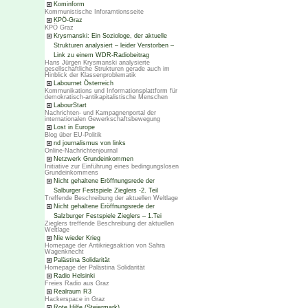
Kominform
Kommunistische Inforamtionsseite
KPÖ-Graz
KPÖ Graz
Krysmanski: Ein Soziologe, der aktuelle
Strukturen analysiert – leider Verstorben –
Link zu einem WDR-Radiobeitrag
Hans Jürgen Krysmanski analysierte
gesellschaftliche Strukturen gerade auch im
Hinblick der Klassenproblematik
Labournet Österreich
Kommunikations und Informationsplattform für
demokratisch-antikapitalistische Menschen
LabourStart
Nachrichten- und Kampagnenportal der
internationalen Gewerkschaftsbewegung
Lost in Europe
Blog über EU-Politik
nd journalismus von links
Online-Nachrichtenjournal
Netzwerk Grundeinkommen
Initiative zur Einführung eines bedingungslosen
Grundeinkommens
Nicht gehaltene Eröffnungsrede der
Salburger Festspiele Zieglers -2. Teil
Treffende Beschreibung der aktuellen Weltlage
Nicht gehaltene Eröffnungsrede der
Salzburger Festspiele Zieglers – 1.Tei
Zieglers treffende Beschreibung der aktuellen
Weltlage
Nie wieder Krieg
Homepage der Antikriegsaktion von Sahra
Wagenknecht
Palästina Solidarität
Homepage der Palästina Solidarität
Radio Helsinki
Freies Radio aus Graz
Realraum R3
Hackerspace in Graz
Rote Hilfe (Steiermark)