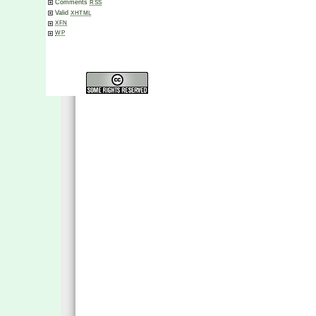
Comments
RSS
Valid
XHTML
XFN
WP