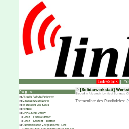
LinkeStmk
Yo
|
[Solidarwerkstatt] Werks
Pages
Bloged in
Allgemein
by friedi Sonntag O
Aktuelle Aufrufe/Petitionen
Themenliste des Rundbriefes:
(
Datenschutzerklärung
Impressum und Konto
Kontakt
LINKE.Stmk-Archiv
Linke – Flugblattarchiv
Linke – Konzept – Historie
Österreichische Zeitgeschichte: Eine