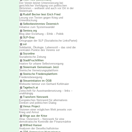
Der Verein leistet Unterstützung bei
gerichtlicher Verfolgung von politischen
Aktivisten – weltweit und auch vor Ort in der
Steiermark
Rudolf Becker liest Erich Fried
Lesung von Texten gegen Krieg und
Unterdrückung
Selbstbestimmtes Österreich
Initiative zum Systemwandel
Seniora.org
Blog über Erziehung – Ethik – Politik
SLP-Graz
Ortsgruppe der SLP (Sozialistische LinksPartei)
sol
Solidarität, Ökologie, Lebensstil – das sind die
zentralen Punkte des Vereins sol
Sozonline
Sozialistische Zeitung
StadtFruchtWien
Iniative für urbane Selbstversorgung
Steiermark Gemeinsam Jetzt
Steirische Vernetzungsplattform
Steirische Friedensplattform
Friedensbewegung
Steuerinitiative im ÖGB
Webseite betreut von Gerhard Kohlmaier
Tagebuch.at
Zeitschrift für Auseinandersetzung – links –
unabhängig
Transform Netzwerk
Europäisches Netzwerd für alternatives
Denken und politischen Dialog
Venus Project
Visionen einer möglichen Welt jenseits von
Krieg und Armut
Wege aus der Krise
Attac Österreich – Netzwerk für eine
demokratische Kontrolle der Finanzmärkte
Wilfried Hanser
Analysen der Gesellschaftskrise