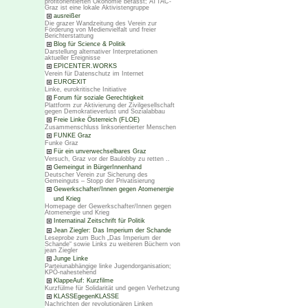
profitorientierten Ökonomie befasst; ATTAC-
Graz ist eine lokale Aktivistengruppe
ausreißer
Die grazer Wandzeitung des Verein zur
Förderung von Medienvielfalt und freier
Berichterstattung
Blog für Science & Politik
Darstellung alternativer Interpretationen
aktueller Ereignisse
EPICENTER.WORKS
Verein für Datenschutz im Internet
EUROEXIT
Linke, eurokritische Initiative
Forum für soziale Gerechtigkeit
Plattform zur Aktivierung der Zivilgesellschaft
gegen Demokratieverlust und Sozialabbau
Freie Linke Österreich (FLOE)
Zusammenschluss linksorientierter Menschen
FUNKE Graz
Funke Graz
Für ein unverwechselbares Graz
Versuch, Graz vor der Baulobby zu retten ..
Gemeingut in BürgerInnenhand
Deutscher Verein zur Sicherung des
Gemeinguts – Stopp der Privatisierung
Gewerkschafter/Innen gegen Atomenergie
und Krieg
Homepage der Gewerkschafter/Innen gegen
Atomenergie und Krieg
Internatinal Zeitschrift für Politik
Jean Ziegler: Das Imperium der Schande
Leseprobe zum Buch „Das Imperium der
Schande“ sowie Links zu weiteren Büchern von
jean Ziegler
Junge Linke
Parteiunabhängige linke Jugendorganisation;
KPÖ-nahestehend
KlappeAuf: Kurzfilme
Kurzfülme für Solidarität und gegen Verhetzung
KLASSEgegenKLASSE
Nachrichten der revolutionären Linken