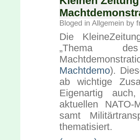
Kleinen Zeitung
Machtdemonstra
Bloged in
Allgemein
by f
Die KleineZeitun
„Thema des
Machtdemonst
Machtdemo
). Die
ab wichtige Zus
Eigenartig auch
aktuellen NATO-
samt Militärtran
thematisiert.