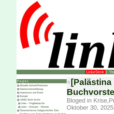
LinkeStmk
Yo
|
[Palästina 
Pages
Aktuelle Aufrufe/Petitionen
Buchvorste
Datenschutzerklärung
Impressum und Konto
Kontakt
Bloged in
Krise
,
P
LINKE.Stmk-Archiv
Linke – Flugblattarchiv
Oktober 30, 2025
Linke – Konzept – Historie
Österreichische Zeitgeschichte: Eine