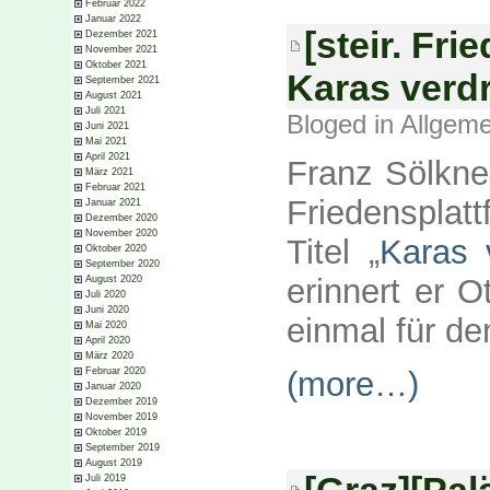
Februar 2022
Januar 2022
[steir. Fri
Dezember 2021
November 2021
Oktober 2021
Karas verd
September 2021
August 2021
Juli 2021
Bloged in
Allgeme
Juni 2021
Mai 2021
April 2021
Franz Sölkner
März 2021
Februar 2021
Friedensplat
Januar 2021
Dezember 2020
November 2020
Titel „
Karas 
Oktober 2020
September 2020
erinnert er 
August 2020
Juli 2020
Juni 2020
einmal für de
Mai 2020
April 2020
März 2020
(more…)
Februar 2020
Januar 2020
Dezember 2019
November 2019
Oktober 2019
September 2019
August 2019
[Graz][Palä
Juli 2019