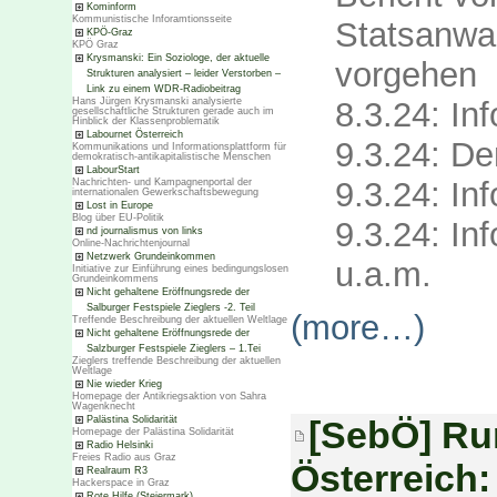
Kominform
Kommunistische Inforamtionsseite
Statsanw
KPÖ-Graz
KPÖ Graz
Krysmanski: Ein Soziologe, der aktuelle
vorgehen
Strukturen analysiert – leider Verstorben –
Link zu einem WDR-Radiobeitrag
8.3.24: In
Hans Jürgen Krysmanski analysierte
gesellschaftliche Strukturen gerade auch im
Hinblick der Klassenproblematik
Labournet Österreich
9.3.24: D
Kommunikations und Informationsplattform für
demokratisch-antikapitalistische Menschen
LabourStart
9.3.24: Inf
Nachrichten- und Kampagnenportal der
internationalen Gewerkschaftsbewegung
Lost in Europe
Blog über EU-Politik
9.3.24: Inf
nd journalismus von links
Online-Nachrichtenjournal
Netzwerk Grundeinkommen
u.a.m.
Initiative zur Einführung eines bedingungslosen
Grundeinkommens
Nicht gehaltene Eröffnungsrede der
Salburger Festspiele Zieglers -2. Teil
(more…)
Treffende Beschreibung der aktuellen Weltlage
Nicht gehaltene Eröffnungsrede der
Salzburger Festspiele Zieglers – 1.Tei
Zieglers treffende Beschreibung der aktuellen
Weltlage
Nie wieder Krieg
Homepage der Antikriegsaktion von Sahra
Wagenknecht
Palästina Solidarität
[SebÖ] Ru
Homepage der Palästina Solidarität
Radio Helsinki
Freies Radio aus Graz
Österreich
Realraum R3
Hackerspace in Graz
Rote Hilfe (Steiermark)