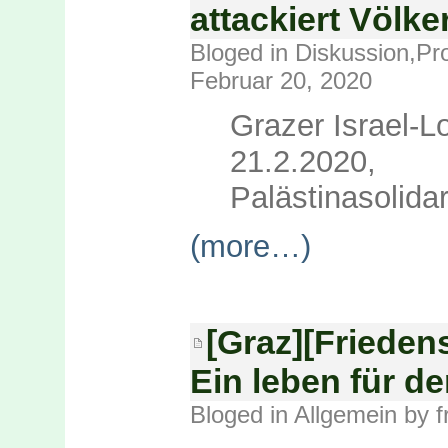
attackiert Völk
Bloged in
Diskussion
,
Pr
Februar 20, 2020
Grazer Israel-Lo
21.2.2020
Palästinasolidar
(more…)
[Graz][Friedens
Ein leben für d
Bloged in
Allgemein
by f