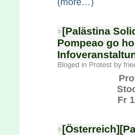
(more…)
[Palästina Soli
Pompeao go hom
Infoveranstaltu
Bloged in
Protest
by frie
Pro
Sto
Fr 1
[Österreich][Pal