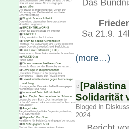
Das Bündnis
profitorientierten Ökonomie befasst; ATTAC-
Graz ist eine lokale Aktivistengruppe
ausreißer
Die grazer Wandzeitung des Verein zur
Förderung von Medienvielfalt und freier
Berichterstattung
Blog für Science & Politik
Friede
Darstellung alternativer Interpretationen
aktueller Ereignisse
EPICENTER.WORKS
Sa 21.9. 14
Verein für Datenschutz im Internet
EUROEXIT
Linke, eurokritische Initiative
Forum für soziale Gerechtigkeit
Plattform zur Aktivierung der Zivilgesellschaft
gegen Demokratieverlust und Sozialabbau
Freie Linke Österreich (FLOE)
Zusammenschluss linksorientierter Menschen
(more…)
FUNKE Graz
Funke Graz
Für ein unverwechselbares Graz
Versuch, Graz vor der Baulobby zu retten ..
Gemeingut in BürgerInnenhand
Deutscher Verein zur Sicherung des
Gemeinguts – Stopp der Privatisierung
Gewerkschafter/Innen gegen Atomenergie
[Palästina 
und Krieg
Homepage der Gewerkschafter/Innen gegen
Atomenergie und Krieg
Internatinal Zeitschrift für Politik
Solidarität 
Jean Ziegler: Das Imperium der Schande
Leseprobe zum Buch „Das Imperium der
Schande“ sowie Links zu weiteren Büchern von
Bloged in
Diskuss
jean Ziegler
Junge Linke
Parteiunabhängige linke Jugendorganisation;
2024
KPÖ-nahestehend
KlappeAuf: Kurzfilme
Kurzfülme für Solidarität und gegen Verhetzung
Bericht v
KLASSEgegenKLASSE
Nachrichten der revolutionären Linken