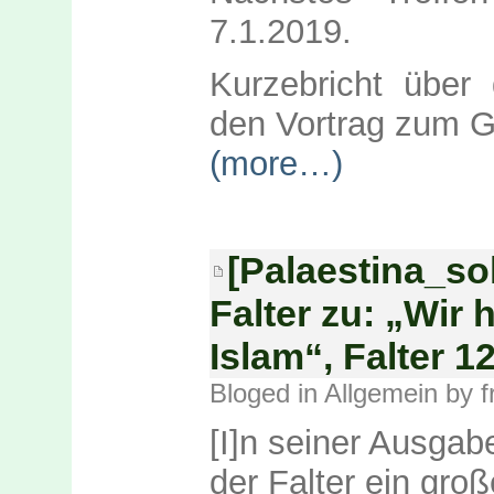
7.1.2019.
Kurzebricht über
den Vortrag zum G
(more…)
[Palaestina_sol
Falter zu: „Wir
Islam“, Falter 12
Bloged in
Allgemein
by f
[I]n seiner Ausgab
der Falter ein gro