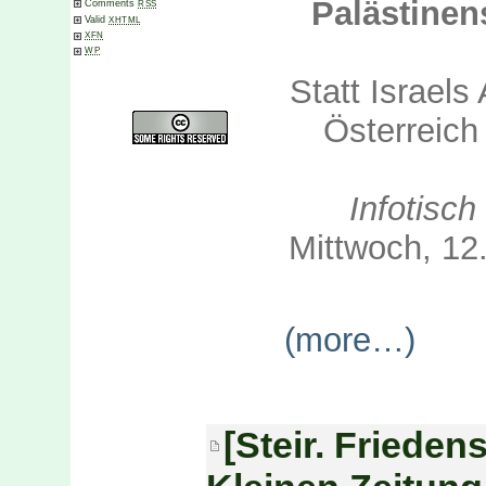
Palästinen
Comments
RSS
Valid
XHTML
XFN
WP
Statt Israels
Österreich
Infotisc
Mittwoch, 12
(more…)
[Steir. Friede