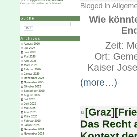
ZPS Aggressiver Humanismus
Bloged in
Allgeme
Zentrum für politische Schönheit
Wie könnte
Suche
End
Archives:
Zeit: M
August 2026
Juli 2026
Juni 2026
Ort: Geme
Mai 2026
April 2026
Kaiser Josef
März 2026
Februar 2026
Januar 2026
Dezember 2025
(more…)
November 2025
Oktober 2025
September 2025
August 2025
Juli 2025
Juni 2025
[Graz][Fri
Mai 2025
April 2025
März 2025
Das Recht a
Februar 2025
Januar 2025
Dezember 2024
Kontext der
November 2024