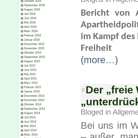
Oktober 2016
September 2016
August 2016
Bericht von A
Juli 2016
Juni 2016
Apartheidpoli
Mai 2016
April 2016
März 2016
im Kampf des 
Februar 2016
Januar 2016
Dezember 2015
Freiheit
November 2015
Oktober 2015
(more…)
September 2015
August 2015
Juli 2015
Juni 2015
Mai 2015
April 2015
März 2015
Der „freie
Februar 2015
Januar 2015
Dezember 2014
„unterdrüc
November 2014
Oktober 2014
September 2014
Bloged in
Allgeme
August 2014
Juli 2014
Juni 2014
Bei uns im W
Mai 2014
April 2014
– außer, man
März 2014