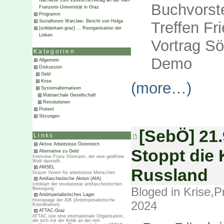
Nachlese zum Zeiteschichtetag an der Karl-
Buchvorst
Franzens-Universität in Graz
Programm
Sozialforum Warclaw: Bericht von Helga
Treffen Fr
[solidaritaet-graz] … Reorganisation der
Linken
Vortrag Sö
Kategorien
Demo
Allgemein
Diskussion
Geld
Krise
(more…)
Systemalternativen
Matriarchale Gesellschaft
Revolutionen
Protest
Sitzungen
[SebÖ] 21.
Links
Aktive Arbeitslose Österreich
Stoppt die 
Alternative zu Geld
Interview Franz Hörmann, der eine geldfreie
Welt darstellt.
AMSEL
Russland
Grazer Verein für arbeitslose Menschen
Antifaschistische Aktion (AfA)
Infoblatt der revolutionär antifaschistischen
Bloged in
Krise
,
P
Bewegung
Antiimperialistisches Lager
Homepage der AIK (Antiimperialistische
2024
Koordination)
ATTAC-Graz
ATTAC iste eine internationale Organisation,
die sich mit der Kritik an der rein