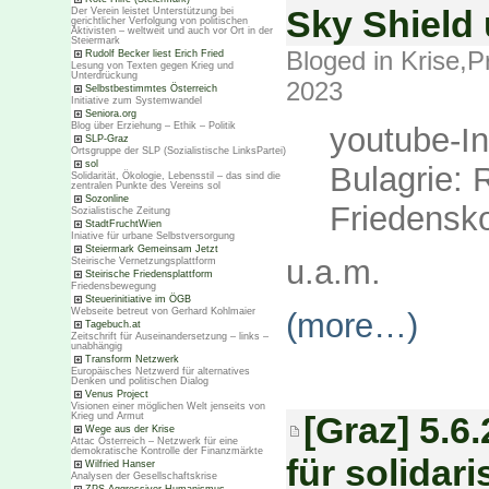
Sky Shield 
Der Verein leistet Unterstützung bei
gerichtlicher Verfolgung von politischen
Aktivisten – weltweit und auch vor Ort in der
Steiermark
Bloged in
Krise
,
P
Rudolf Becker liest Erich Fried
Lesung von Texten gegen Krieg und
Unterdrückung
2023
Selbstbestimmtes Österreich
Initiative zum Systemwandel
Seniora.org
Blog über Erziehung – Ethik – Politik
youtube-In
SLP-Graz
Ortsgruppe der SLP (Sozialistische LinksPartei)
sol
Bulagrie:
Solidarität, Ökologie, Lebensstil – das sind die
zentralen Punkte des Vereins sol
Sozonline
Friedensk
Sozialistische Zeitung
StadtFruchtWien
Iniative für urbane Selbstversorgung
Steiermark Gemeinsam Jetzt
u.a.m.
Steirische Vernetzungsplattform
Steirische Friedensplattform
Friedensbewegung
Steuerinitiative im ÖGB
Webseite betreut von Gerhard Kohlmaier
(more…)
Tagebuch.at
Zeitschrift für Auseinandersetzung – links –
unabhängig
Transform Netzwerk
Europäisches Netzwerd für alternatives
Denken und politischen Dialog
Venus Project
Visionen einer möglichen Welt jenseits von
[Graz] 5.6
Krieg und Armut
Wege aus der Krise
Attac Österreich – Netzwerk für eine
demokratische Kontrolle der Finanzmärkte
für solidar
Wilfried Hanser
Analysen der Gesellschaftskrise