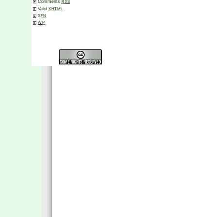
Comments
RSS
Valid
XHTML
XFN
WP