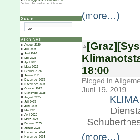
ZPS Aggressiver Humanismus
Zentrum für politische Schönheit
(more…)
Suche
Archives:
[Graz][Sy
August 2026
Juli 2026
Juni 2026
Klimanotsta
Mai 2026
April 2026
18:00
März 2026
Februar 2026
Januar 2026
Bloged in
Allgeme
Dezember 2025
November 2025
Juni 19, 2019
Oktober 2025
September 2025
KLIM
August 2025
Juli 2025
Juni 2025
Dienst
Mai 2025
April 2025
Schubertnes
März 2025
Februar 2025
Januar 2025
Dezember 2024
(more…)
November 2024