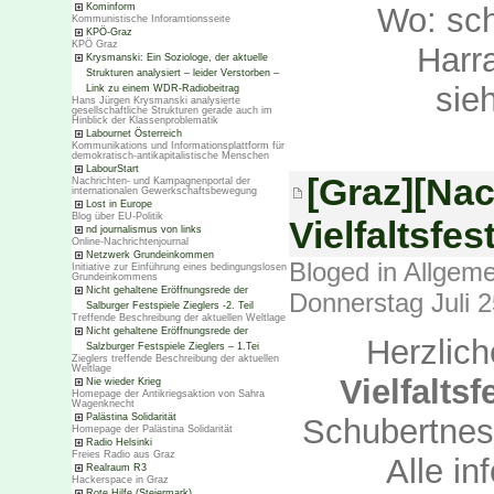
Wo: sch
Kominform
Kommunistische Inforamtionsseite
KPÖ-Graz
KPÖ Graz
Harr
Krysmanski: Ein Soziologe, der aktuelle
Strukturen analysiert – leider Verstorben –
sie
Link zu einem WDR-Radiobeitrag
Hans Jürgen Krysmanski analysierte
gesellschaftliche Strukturen gerade auch im
Hinblick der Klassenproblematik
Labournet Österreich
Kommunikations und Informationsplattform für
demokratisch-antikapitalistische Menschen
LabourStart
[Graz][Nac
Nachrichten- und Kampagnenportal der
internationalen Gewerkschaftsbewegung
Lost in Europe
Blog über EU-Politik
Vielfaltsfe
nd journalismus von links
Online-Nachrichtenjournal
Netzwerk Grundeinkommen
Bloged in
Allgeme
Initiative zur Einführung eines bedingungslosen
Grundeinkommens
Nicht gehaltene Eröffnungsrede der
Donnerstag Juli 
Salburger Festspiele Zieglers -2. Teil
Treffende Beschreibung der aktuellen Weltlage
Nicht gehaltene Eröffnungsrede der
Herzlic
Salzburger Festspiele Zieglers – 1.Tei
Zieglers treffende Beschreibung der aktuellen
Weltlage
Vielfaltsf
Nie wieder Krieg
Homepage der Antikriegsaktion von Sahra
Wagenknecht
Palästina Solidarität
Schubertnest
Homepage der Palästina Solidarität
Radio Helsinki
Freies Radio aus Graz
Alle in
Realraum R3
Hackerspace in Graz
Rote Hilfe (Steiermark)