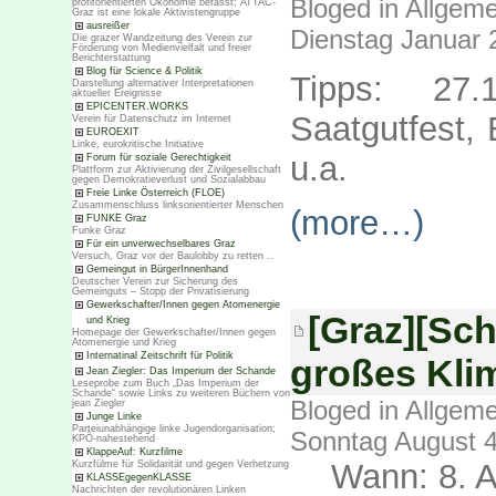
Bloged in
Allgeme
profitorientierten Ökonomie befasst; ATTAC-
Graz ist eine lokale Aktivistengruppe
ausreißer
Dienstag Januar 
Die grazer Wandzeitung des Verein zur
Förderung von Medienvielfalt und freier
Berichterstattung
Blog für Science & Politik
Tipps: 27.
Darstellung alternativer Interpretationen
aktueller Ereignisse
EPICENTER.WORKS
Saatgutfest,
Verein für Datenschutz im Internet
EUROEXIT
Linke, eurokritische Initiative
u.a.
Forum für soziale Gerechtigkeit
Plattform zur Aktivierung der Zivilgesellschaft
gegen Demokratieverlust und Sozialabbau
Freie Linke Österreich (FLOE)
Zusammenschluss linksorientierter Menschen
(more…)
FUNKE Graz
Funke Graz
Für ein unverwechselbares Graz
Versuch, Graz vor der Baulobby zu retten ..
Gemeingut in BürgerInnenhand
Deutscher Verein zur Sicherung des
Gemeinguts – Stopp der Privatisierung
Gewerkschafter/Innen gegen Atomenergie
[Graz][Sch
und Krieg
Homepage der Gewerkschafter/Innen gegen
Atomenergie und Krieg
Internatinal Zeitschrift für Politik
großes Kli
Jean Ziegler: Das Imperium der Schande
Leseprobe zum Buch „Das Imperium der
Schande“ sowie Links zu weiteren Büchern von
Bloged in
Allgeme
jean Ziegler
Junge Linke
Parteiunabhängige linke Jugendorganisation;
Sonntag August 4
KPÖ-nahestehend
KlappeAuf: Kurzfilme
Wann: 8. 
Kurzfülme für Solidarität und gegen Verhetzung
KLASSEgegenKLASSE
Nachrichten der revolutionären Linken