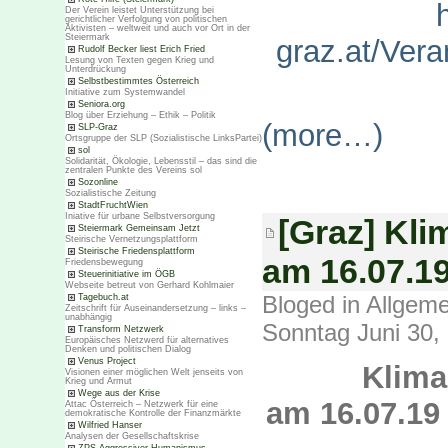
Der Verein leistet Unterstützung bei
gerichtlicher Verfolgung von politischen
Aktivisten – weltweit und auch vor Ort in der
Steiermark
graz.at/Vera
Rudolf Becker liest Erich Fried
Lesung von Texten gegen Krieg und
Unterdrückung
Selbstbestimmtes Österreich
Initiative zum Systemwandel
Seniora.org
Blog über Erziehung – Ethik – Politik
(more…)
SLP-Graz
Ortsgruppe der SLP (Sozialistische LinksPartei)
sol
Solidarität, Ökologie, Lebensstil – das sind die
zentralen Punkte des Vereins sol
Sozonline
Sozialistische Zeitung
StadtFruchtWien
Iniative für urbane Selbstversorgung
[Graz] Kli
Steiermark Gemeinsam Jetzt
Steirische Vernetzungsplattform
Steirische Friedensplattform
am 16.07.1
Friedensbewegung
Steuerinitiative im ÖGB
Webseite betreut von Gerhard Kohlmaier
Bloged in
Allgeme
Tagebuch.at
Zeitschrift für Auseinandersetzung – links –
unabhängig
Sonntag Juni 30,
Transform Netzwerk
Europäisches Netzwerd für alternatives
Denken und politischen Dialog
Venus Project
Klima
Visionen einer möglichen Welt jenseits von
Krieg und Armut
Wege aus der Krise
am 16.07.19
Attac Österreich – Netzwerk für eine
demokratische Kontrolle der Finanzmärkte
Wilfried Hanser
Analysen der Gesellschaftskrise