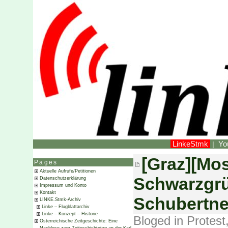
LinkeStmk
Yo
|
[Graz][Mos
Pages
Aktuelle Aufrufe/Petitionen
Schwarzgrü
Datenschutzerklärung
Impressum und Konto
Kontakt
Schubertne
LINKE.Stmk-Archiv
Linke – Flugblattarchiv
Linke – Konzept – Historie
Bloged in
Protest
Österreichische Zeitgeschichte: Eine