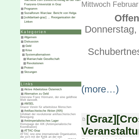
Nachlese zum Zeiteschichtetag an der Karl-
Mittwoch Februar
Franzens-Universität in Graz
Programm
Sozialforum Warclaw: Bericht von Helga
Offen
[solidaritaet-graz] … Reorganisation der
Linken
Donnerstag, 
Kategorien
Allgemein
Diskussion
Geld
Schubertnes
Krise
Systemalternativen
Matriarchale Gesellschaft
Revolutionen
Protest
Sitzungen
Links
(more…)
Aktive Arbeitslose Österreich
Alternative zu Geld
Interview Franz Hörmann, der eine geldfreie
Welt darstellt.
AMSEL
Grazer Verein für arbeitslose Menschen
Antifaschistische Aktion (AfA)
Infoblatt der revolutionär antifaschistischen
[Graz][Cr
Bewegung
Antiimperialistisches Lager
Homepage der AIK (Antiimperialistische
Veranstaltu
Koordination)
ATTAC-Graz
ATTAC iste eine internationale Organisation,
die sich mit der Kritik an der rein