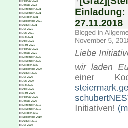
[Graz][Ste
Februar 2022
Januar 2022
Einladung:
Dezember 2021
November 2021
Oktober 2021
27.11.2018
September 2021
August 2021
Juli 2021
Bloged in
Allgeme
Juni 2021
Mai 2021
November 5, 201
April 2021
März 2021
Februar 2021
Liebe Initiati
Januar 2021
Dezember 2020
November 2020
wir laden 
Oktober 2020
September 2020
August 2020
einer Koop
Juli 2020
Juni 2020
steiermark.g
Mai 2020
April 2020
März 2020
schubertNES
Februar 2020
Januar 2020
Initiativen!
(m
Dezember 2019
November 2019
Oktober 2019
September 2019
August 2019
Juli 2019