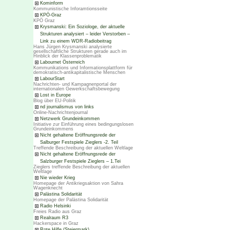
Kominform
Kommunistische Inforamtionsseite
KPÖ-Graz
KPÖ Graz
Krysmanski: Ein Soziologe, der aktuelle
Strukturen analysiert – leider Verstorben –
Link zu einem WDR-Radiobeitrag
Hans Jürgen Krysmanski analysierte
gesellschaftliche Strukturen gerade auch im
Hinblick der Klassenproblematik
Labournet Österreich
Kommunikations und Informationsplattform für
demokratisch-antikapitalistische Menschen
LabourStart
Nachrichten- und Kampagnenportal der
internationalen Gewerkschaftsbewegung
Lost in Europe
Blog über EU-Politik
nd journalismus von links
Online-Nachrichtenjournal
Netzwerk Grundeinkommen
Initiative zur Einführung eines bedingungslosen
Grundeinkommens
Nicht gehaltene Eröffnungsrede der
Salburger Festspiele Zieglers -2. Teil
Treffende Beschreibung der aktuellen Weltlage
Nicht gehaltene Eröffnungsrede der
Salzburger Festspiele Zieglers – 1.Tei
Zieglers treffende Beschreibung der aktuellen
Weltlage
Nie wieder Krieg
Homepage der Antikriegsaktion von Sahra
Wagenknecht
Palästina Solidarität
Homepage der Palästina Solidarität
Radio Helsinki
Freies Radio aus Graz
Realraum R3
Hackerspace in Graz
Rote Hilfe (Steiermark)