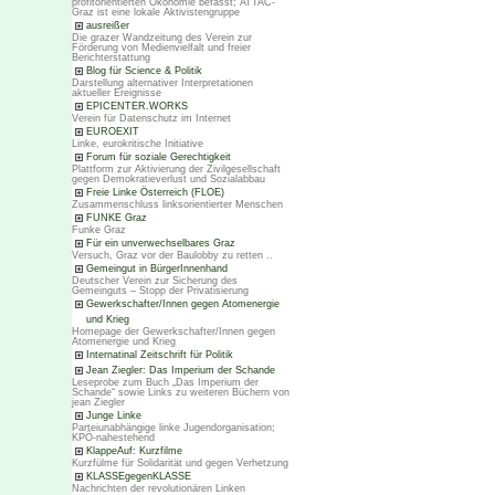
profitorientierten Ökonomie befasst; ATTAC-
Graz ist eine lokale Aktivistengruppe
ausreißer
Die grazer Wandzeitung des Verein zur
Förderung von Medienvielfalt und freier
Berichterstattung
Blog für Science & Politik
Darstellung alternativer Interpretationen
aktueller Ereignisse
EPICENTER.WORKS
Verein für Datenschutz im Internet
EUROEXIT
Linke, eurokritische Initiative
Forum für soziale Gerechtigkeit
Plattform zur Aktivierung der Zivilgesellschaft
gegen Demokratieverlust und Sozialabbau
Freie Linke Österreich (FLOE)
Zusammenschluss linksorientierter Menschen
FUNKE Graz
Funke Graz
Für ein unverwechselbares Graz
Versuch, Graz vor der Baulobby zu retten ..
Gemeingut in BürgerInnenhand
Deutscher Verein zur Sicherung des
Gemeinguts – Stopp der Privatisierung
Gewerkschafter/Innen gegen Atomenergie
und Krieg
Homepage der Gewerkschafter/Innen gegen
Atomenergie und Krieg
Internatinal Zeitschrift für Politik
Jean Ziegler: Das Imperium der Schande
Leseprobe zum Buch „Das Imperium der
Schande“ sowie Links zu weiteren Büchern von
jean Ziegler
Junge Linke
Parteiunabhängige linke Jugendorganisation;
KPÖ-nahestehend
KlappeAuf: Kurzfilme
Kurzfülme für Solidarität und gegen Verhetzung
KLASSEgegenKLASSE
Nachrichten der revolutionären Linken