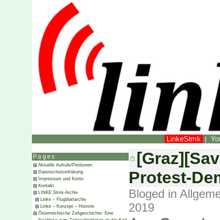
LinkeStmk
Yo
|
[Graz][Sav
Pages
Aktuelle Aufrufe/Petitionen
Protest-Dem
Datenschutzerklärung
Impressum und Konto
Kontakt
Bloged in
Allgeme
LINKE.Stmk-Archiv
Linke – Flugblattarchiv
2019
Linke – Konzept – Historie
Österreichische Zeitgeschichte: Eine