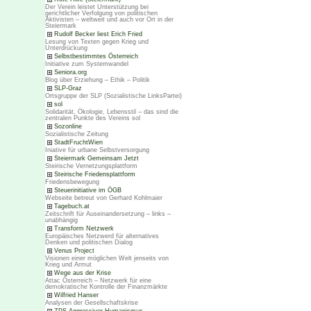
Der Verein leistet Unterstützung bei
gerichtlicher Verfolgung von politischen
Aktivisten – weltweit und auch vor Ort in der
Steiermark
Rudolf Becker liest Erich Fried
Lesung von Texten gegen Krieg und
Unterdrückung
Selbstbestimmtes Österreich
Initiative zum Systemwandel
Seniora.org
Blog über Erziehung – Ethik – Politik
SLP-Graz
Ortsgruppe der SLP (Sozialistische LinksPartei)
sol
Solidarität, Ökologie, Lebensstil – das sind die
zentralen Punkte des Vereins sol
Sozonline
Sozialistische Zeitung
StadtFruchtWien
Iniative für urbane Selbstversorgung
Steiermark Gemeinsam Jetzt
Steirische Vernetzungsplattform
Steirische Friedensplattform
Friedensbewegung
Steuerinitiative im ÖGB
Webseite betreut von Gerhard Kohlmaier
Tagebuch.at
Zeitschrift für Auseinandersetzung – links –
unabhängig
Transform Netzwerk
Europäisches Netzwerd für alternatives
Denken und politischen Dialog
Venus Project
Visionen einer möglichen Welt jenseits von
Krieg und Armut
Wege aus der Krise
Attac Österreich – Netzwerk für eine
demokratische Kontrolle der Finanzmärkte
Wilfried Hanser
Analysen der Gesellschaftskrise