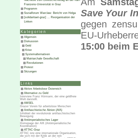
Am
Samsta
Nachlese zum Zeiteschichtetag an der Karl-
Franzens-Universität in Graz
Programm
Save Your In
Sozialforum Warclaw: Bericht von Helga
[solidaritaet-graz] … Reorganisation der
gegen zensur
Linken
Kategorien
EU-Urheberre
Allgemein
Diskussion
15:00 beim 
Geld
Krise
Systemalternativen
Matriarchale Gesellschaft
Revolutionen
Protest
Sitzungen
Links
Aktive Arbeitslose Österreich
Alternative zu Geld
Interview Franz Hörmann, der eine geldfreie
Welt darstellt.
AMSEL
Grazer Verein für arbeitslose Menschen
Antifaschistische Aktion (AfA)
Infoblatt der revolutionär antifaschistischen
Bewegung
Antiimperialistisches Lager
Homepage der AIK (Antiimperialistische
Koordination)
ATTAC-Graz
ATTAC iste eine internationale Organisation,
die sich mit der Kritik an der rein