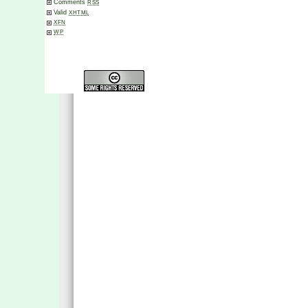
Comments
RSS
Valid
XHTML
XFN
WP