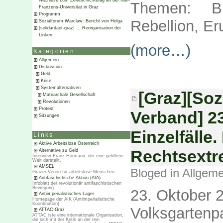
Nachlese zum Zeiteschichtetag an der Karl-
Themen: Br
Franzens-Universität in Graz
Programm
Rebellion, E
Sozialforum Warclaw: Bericht von Helga
[solidaritaet-graz] … Reorganisation der
Linken
(more…)
Kategorien
Allgemein
Diskussion
Geld
Krise
Systemalternativen
[Graz][Soz
Matriarchale Gesellschaft
Revolutionen
Protest
Verband] 2
Sitzungen
Einzelfälle
Links
Aktive Arbeitslose Österreich
Rechtsext
Alternative zu Geld
Interview Franz Hörmann, der eine geldfreie
Welt darstellt.
AMSEL
Bloged in
Allgeme
Grazer Verein für arbeitslose Menschen
Antifaschistische Aktion (AfA)
Infoblatt der revolutionär antifaschistischen
Bewegung
23. Oktober 
Antiimperialistisches Lager
Homepage der AIK (Antiimperialistische
Koordination)
Volksgartenpa
ATTAC-Graz
ATTAC iste eine internationale Organisation,
die sich mit der Kritik an der rein