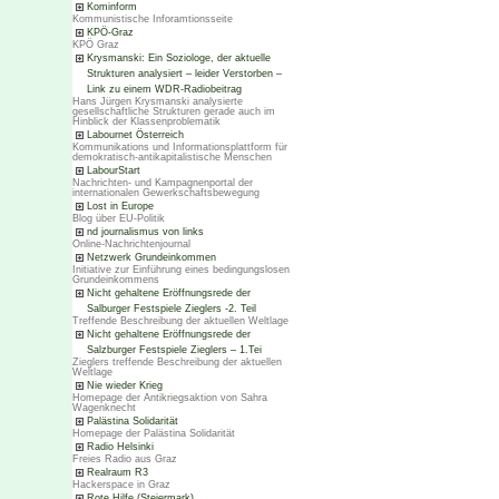
Kominform
Kommunistische Inforamtionsseite
KPÖ-Graz
KPÖ Graz
Krysmanski: Ein Soziologe, der aktuelle
Strukturen analysiert – leider Verstorben –
Link zu einem WDR-Radiobeitrag
Hans Jürgen Krysmanski analysierte
gesellschaftliche Strukturen gerade auch im
Hinblick der Klassenproblematik
Labournet Österreich
Kommunikations und Informationsplattform für
demokratisch-antikapitalistische Menschen
LabourStart
Nachrichten- und Kampagnenportal der
internationalen Gewerkschaftsbewegung
Lost in Europe
Blog über EU-Politik
nd journalismus von links
Online-Nachrichtenjournal
Netzwerk Grundeinkommen
Initiative zur Einführung eines bedingungslosen
Grundeinkommens
Nicht gehaltene Eröffnungsrede der
Salburger Festspiele Zieglers -2. Teil
Treffende Beschreibung der aktuellen Weltlage
Nicht gehaltene Eröffnungsrede der
Salzburger Festspiele Zieglers – 1.Tei
Zieglers treffende Beschreibung der aktuellen
Weltlage
Nie wieder Krieg
Homepage der Antikriegsaktion von Sahra
Wagenknecht
Palästina Solidarität
Homepage der Palästina Solidarität
Radio Helsinki
Freies Radio aus Graz
Realraum R3
Hackerspace in Graz
Rote Hilfe (Steiermark)