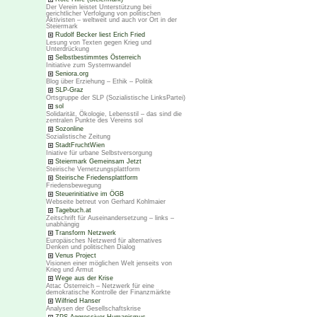
Der Verein leistet Unterstützung bei
gerichtlicher Verfolgung von politischen
Aktivisten – weltweit und auch vor Ort in der
Steiermark
Rudolf Becker liest Erich Fried
Lesung von Texten gegen Krieg und
Unterdrückung
Selbstbestimmtes Österreich
Initiative zum Systemwandel
Seniora.org
Blog über Erziehung – Ethik – Politik
SLP-Graz
Ortsgruppe der SLP (Sozialistische LinksPartei)
sol
Solidarität, Ökologie, Lebensstil – das sind die
zentralen Punkte des Vereins sol
Sozonline
Sozialistische Zeitung
StadtFruchtWien
Iniative für urbane Selbstversorgung
Steiermark Gemeinsam Jetzt
Steirische Vernetzungsplattform
Steirische Friedensplattform
Friedensbewegung
Steuerinitiative im ÖGB
Webseite betreut von Gerhard Kohlmaier
Tagebuch.at
Zeitschrift für Auseinandersetzung – links –
unabhängig
Transform Netzwerk
Europäisches Netzwerd für alternatives
Denken und politischen Dialog
Venus Project
Visionen einer möglichen Welt jenseits von
Krieg und Armut
Wege aus der Krise
Attac Österreich – Netzwerk für eine
demokratische Kontrolle der Finanzmärkte
Wilfried Hanser
Analysen der Gesellschaftskrise