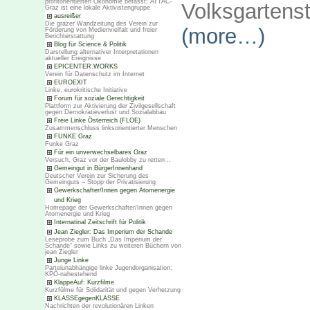
profitorientierten Ökonomie befasst; ATTAC-
Volksgartens
Graz ist eine lokale Aktivistengruppe
ausreißer
Die grazer Wandzeitung des Verein zur
(more…)
Förderung von Medienvielfalt und freier
Berichterstattung
Blog für Science & Politik
Darstellung alternativer Interpretationen
aktueller Ereignisse
EPICENTER.WORKS
Verein für Datenschutz im Internet
EUROEXIT
Linke, eurokritische Initiative
Forum für soziale Gerechtigkeit
Plattform zur Aktivierung der Zivilgesellschaft
gegen Demokratieverlust und Sozialabbau
Freie Linke Österreich (FLOE)
Zusammenschluss linksorientierter Menschen
FUNKE Graz
Funke Graz
Für ein unverwechselbares Graz
Versuch, Graz vor der Baulobby zu retten ..
Gemeingut in BürgerInnenhand
Deutscher Verein zur Sicherung des
Gemeinguts – Stopp der Privatisierung
Gewerkschafter/Innen gegen Atomenergie
und Krieg
Homepage der Gewerkschafter/Innen gegen
Atomenergie und Krieg
Internatinal Zeitschrift für Politik
Jean Ziegler: Das Imperium der Schande
Leseprobe zum Buch „Das Imperium der
Schande“ sowie Links zu weiteren Büchern von
jean Ziegler
Junge Linke
Parteiunabhängige linke Jugendorganisation;
KPÖ-nahestehend
KlappeAuf: Kurzfilme
Kurzfülme für Solidarität und gegen Verhetzung
KLASSEgegenKLASSE
Nachrichten der revolutionären Linken