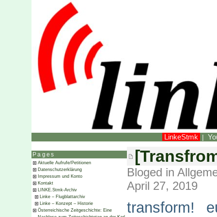
LinkeStmk
Yo
|
[Transfro
Pages
Aktuelle Aufrufe/Petitionen
Bloged in
Allgeme
Datenschutzerklärung
Impressum und Konto
April 27, 2019
Kontakt
LINKE.Stmk-Archiv
Linke – Flugblattarchiv
transform! e
Linke – Konzept – Historie
Österreichische Zeitgeschichte: Eine