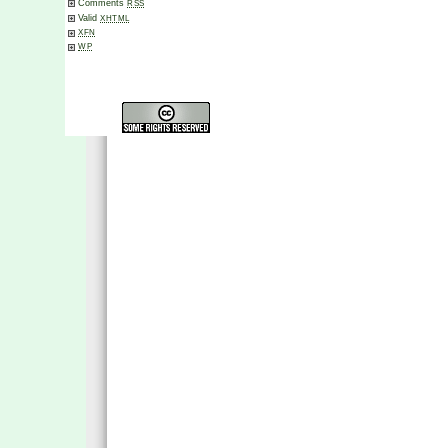
Comments
RSS
Valid
XHTML
XFN
WP