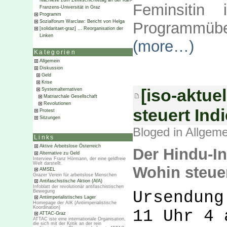
Nachlese zum Zeiteschichtetag an der Karl-
Feminsitin 
Franzens-Universität in Graz
Programm
Sozialforum Warclaw: Bericht von Helga
Programmüber
[solidaritaet-graz] … Reorganisation der
Linken
(more…)
Kategorien
Allgemein
Diskussion
Geld
Krise
[iso-aktue
Systemalternativen
Matriarchale Gesellschaft
Revolutionen
steuert Ind
Protest
Sitzungen
Bloged in
Allgeme
Links
Aktive Arbeitslose Österreich
Der Hindu-In
Alternative zu Geld
Interview Franz Hörmann, der eine geldfreie
Welt darstellt.
Wohin steue
AMSEL
Grazer Verein für arbeitslose Menschen
Antifaschistische Aktion (AfA)
Infoblatt der revolutionär antifaschistischen
Bewegung
Ursendun
Antiimperialistisches Lager
Homepage der AIK (Antiimperialistische
Koordination)
11 Uhr 4 
ATTAC-Graz
ATTAC iste eine internationale Organisation,
die sich mit der Kritik an der rein