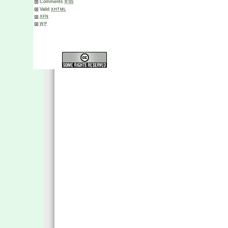
Comments
RSS
Valid
XHTML
XFN
WP