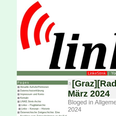
LinkeStmk
Yo
|
[Graz][Rad
Pages
Aktuelle Aufrufe/Petitionen
März 2024
Datenschutzerklärung
Impressum und Konto
Kontakt
Bloged in
Allgeme
LINKE.Stmk-Archiv
Linke – Flugblattarchiv
2024
Linke – Konzept – Historie
Österreichische Zeitgeschichte: Eine