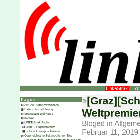
LinkeStmk
Yo
|
[Graz][Sch
Pages
Aktuelle Aufrufe/Petitionen
Weltpremier
Datenschutzerklärung
Impressum und Konto
Kontakt
Bloged in
Allgeme
LINKE.Stmk-Archiv
Linke – Flugblattarchiv
Februar 11, 2019
Linke – Konzept – Historie
Österreichische Zeitgeschichte: Eine