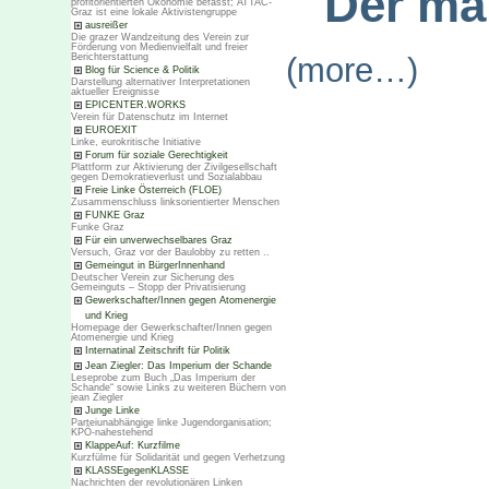
Der ma
profitorientierten Ökonomie befasst; ATTAC-
Graz ist eine lokale Aktivistengruppe
ausreißer
Die grazer Wandzeitung des Verein zur
Förderung von Medienvielfalt und freier
Berichterstattung
(more…)
Blog für Science & Politik
Darstellung alternativer Interpretationen
aktueller Ereignisse
EPICENTER.WORKS
Verein für Datenschutz im Internet
EUROEXIT
Linke, eurokritische Initiative
Forum für soziale Gerechtigkeit
Plattform zur Aktivierung der Zivilgesellschaft
gegen Demokratieverlust und Sozialabbau
Freie Linke Österreich (FLOE)
Zusammenschluss linksorientierter Menschen
FUNKE Graz
Funke Graz
Für ein unverwechselbares Graz
Versuch, Graz vor der Baulobby zu retten ..
Gemeingut in BürgerInnenhand
Deutscher Verein zur Sicherung des
Gemeinguts – Stopp der Privatisierung
Gewerkschafter/Innen gegen Atomenergie
und Krieg
Homepage der Gewerkschafter/Innen gegen
Atomenergie und Krieg
Internatinal Zeitschrift für Politik
Jean Ziegler: Das Imperium der Schande
Leseprobe zum Buch „Das Imperium der
Schande“ sowie Links zu weiteren Büchern von
jean Ziegler
Junge Linke
Parteiunabhängige linke Jugendorganisation;
KPÖ-nahestehend
KlappeAuf: Kurzfilme
Kurzfülme für Solidarität und gegen Verhetzung
KLASSEgegenKLASSE
Nachrichten der revolutionären Linken