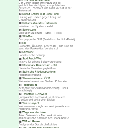
Der Verein leistet Unterstützung bei
gerichtlicher Verfolgung von politischen
Aktivisten – weltweit und auch vor Ort in der
Steiermark
Rudolf Becker liest Erich Fried
Lesung von Texten gegen Krieg und
Unterdrückung
Selbstbestimmtes Österreich
Initiative zum Systemwandel
Seniora.org
Blog über Erziehung – Ethik – Politik
SLP-Graz
Ortsgruppe der SLP (Sozialistische LinksPartei)
sol
Solidarität, Ökologie, Lebensstil – das sind die
zentralen Punkte des Vereins sol
Sozonline
Sozialistische Zeitung
StadtFruchtWien
Iniative für urbane Selbstversorgung
Steiermark Gemeinsam Jetzt
Steirische Vernetzungsplattform
Steirische Friedensplattform
Friedensbewegung
Steuerinitiative im ÖGB
Webseite betreut von Gerhard Kohlmaier
Tagebuch.at
Zeitschrift für Auseinandersetzung – links –
unabhängig
Transform Netzwerk
Europäisches Netzwerd für alternatives
Denken und politischen Dialog
Venus Project
Visionen einer möglichen Welt jenseits von
Krieg und Armut
Wege aus der Krise
Attac Österreich – Netzwerk für eine
demokratische Kontrolle der Finanzmärkte
Wilfried Hanser
Analysen der Gesellschaftskrise