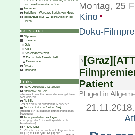
Nachlese zum Zeiteschichtetag an der Karl-
Montag, 25 
Franzens-Universität in Graz
Programm
Sozialforum Warclaw: Bericht von Helga
Kino
[solidaritaet-graz] … Reorganisation der
Linken
Doku-Filmprem
Kategorien
Allgemein
Diskussion
Geld
Krise
Systemalternativen
[Graz][ATT
Matriarchale Gesellschaft
Revolutionen
Protest
Filmpremie
Sitzungen
Patient
Links
Aktive Arbeitslose Österreich
Alternative zu Geld
Bloged in
Allgeme
Interview Franz Hörmann, der eine geldfreie
Welt darstellt.
AMSEL
21.11.2018
Grazer Verein für arbeitslose Menschen
Antifaschistische Aktion (AfA)
Infoblatt der revolutionär antifaschistischen
Bewegung
At
Antiimperialistisches Lager
Homepage der AIK (Antiimperialistische
Koordination)
ATTAC-Graz
ATTAC iste eine internationale Organisation,
die sich mit der Kritik an der rein