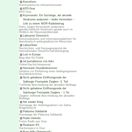
Kominform
Kommunistische Inforamtionsseite
KPÖ-Graz
KPÖ Graz
Krysmanski: Ein Soziologe, der aktuelle
Strukturen analysiert – leider Verstorben –
Link zu einem WDR-Radiobeitrag
Hans Jürgen Krysmanski analysierte
gesellschaftliche Strukturen gerade auch im
Hinblick der Klassenproblematik
Labournet Österreich
Kommunikations und Informationsplattform für
demokratisch-antikapitalistische Menschen
LabourStart
Nachrichten- und Kampagnenportal der
internationalen Gewerkschaftsbewegung
Lost in Europe
Blog über EU-Politik
nd journalismus von links
Online-Nachrichtenjournal
Netzwerk Grundeinkommen
Initiative zur Einführung eines bedingungslosen
Grundeinkommens
Nicht gehaltene Eröffnungsrede der
Salburger Festspiele Zieglers -2. Teil
Treffende Beschreibung der aktuellen Weltlage
Nicht gehaltene Eröffnungsrede der
Salzburger Festspiele Zieglers – 1.Tei
Zieglers treffende Beschreibung der aktuellen
Weltlage
Nie wieder Krieg
Homepage der Antikriegsaktion von Sahra
Wagenknecht
Palästina Solidarität
Homepage der Palästina Solidarität
Radio Helsinki
Freies Radio aus Graz
Realraum R3
Hackerspace in Graz
Rote Hilfe (Steiermark)