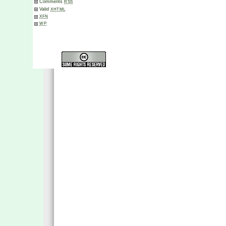
Comments
RSS
Valid
XHTML
XFN
WP