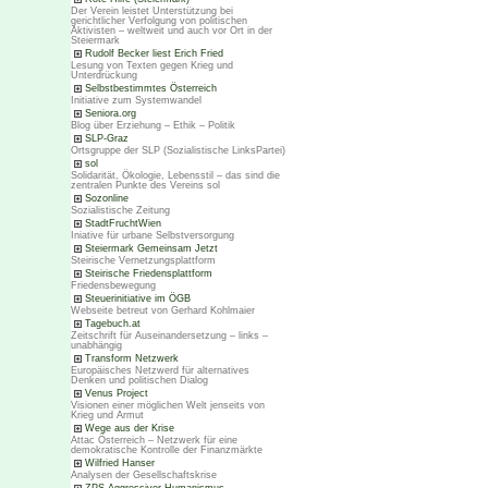
Der Verein leistet Unterstützung bei
gerichtlicher Verfolgung von politischen
Aktivisten – weltweit und auch vor Ort in der
Steiermark
Rudolf Becker liest Erich Fried
Lesung von Texten gegen Krieg und
Unterdrückung
Selbstbestimmtes Österreich
Initiative zum Systemwandel
Seniora.org
Blog über Erziehung – Ethik – Politik
SLP-Graz
Ortsgruppe der SLP (Sozialistische LinksPartei)
sol
Solidarität, Ökologie, Lebensstil – das sind die
zentralen Punkte des Vereins sol
Sozonline
Sozialistische Zeitung
StadtFruchtWien
Iniative für urbane Selbstversorgung
Steiermark Gemeinsam Jetzt
Steirische Vernetzungsplattform
Steirische Friedensplattform
Friedensbewegung
Steuerinitiative im ÖGB
Webseite betreut von Gerhard Kohlmaier
Tagebuch.at
Zeitschrift für Auseinandersetzung – links –
unabhängig
Transform Netzwerk
Europäisches Netzwerd für alternatives
Denken und politischen Dialog
Venus Project
Visionen einer möglichen Welt jenseits von
Krieg und Armut
Wege aus der Krise
Attac Österreich – Netzwerk für eine
demokratische Kontrolle der Finanzmärkte
Wilfried Hanser
Analysen der Gesellschaftskrise