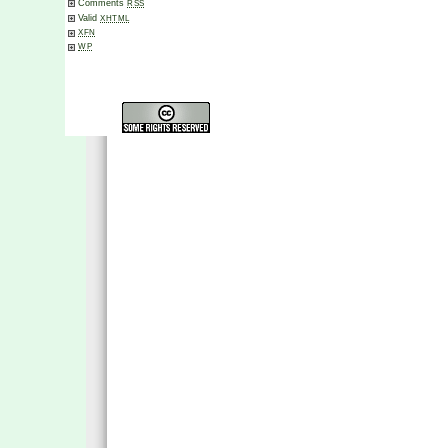
Comments
RSS
Valid
XHTML
XFN
WP