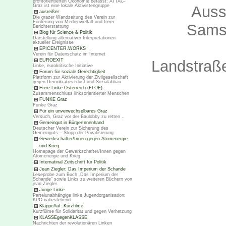
profitorientierten Ökonomie befasst; ATTAC-
Auss
Graz ist eine lokale Aktivistengruppe
ausreißer
Die grazer Wandzeitung des Verein zur
Förderung von Medienvielfalt und freier
Samst
Berichterstattung
Blog für Science & Politik
Darstellung alternativer Interpretationen
aktueller Ereignisse
EPICENTER.WORKS
Verein für Datenschutz im Internet
Landstraß
EUROEXIT
Linke, eurokritische Initiative
Forum für soziale Gerechtigkeit
Plattform zur Aktivierung der Zivilgesellschaft
gegen Demokratieverlust und Sozialabbau
Freie Linke Österreich (FLOE)
Zusammenschluss linksorientierter Menschen
FUNKE Graz
Funke Graz
Für ein unverwechselbares Graz
Versuch, Graz vor der Baulobby zu retten ..
Gemeingut in BürgerInnenhand
Deutscher Verein zur Sicherung des
Gemeinguts – Stopp der Privatisierung
Gewerkschafter/Innen gegen Atomenergie
und Krieg
Homepage der Gewerkschafter/Innen gegen
Atomenergie und Krieg
Internatinal Zeitschrift für Politik
Jean Ziegler: Das Imperium der Schande
Leseprobe zum Buch „Das Imperium der
Schande“ sowie Links zu weiteren Büchern von
jean Ziegler
Junge Linke
Parteiunabhängige linke Jugendorganisation;
KPÖ-nahestehend
KlappeAuf: Kurzfilme
Kurzfülme für Solidarität und gegen Verhetzung
KLASSEgegenKLASSE
Nachrichten der revolutionären Linken