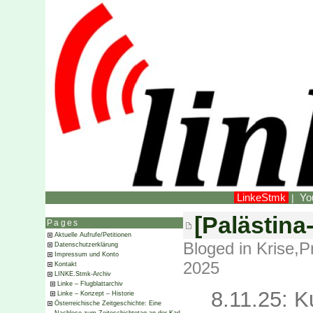
LinkeStmk
Yo
|
[Palästina-
Pages
Aktuelle Aufrufe/Petitionen
Bloged in
Krise
,
P
Datenschutzerklärung
Impressum und Konto
2025
Kontakt
LINKE.Stmk-Archiv
Linke – Flugblattarchiv
8.11.25: 
Linke – Konzept – Historie
Österreichische Zeitgeschichte: Eine