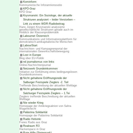
Kominform
Kommunistische Inforamtionsseite
KPÖ-Graz
KPÖ Graz
Krysmanski: Ein Soziologe, der aktuelle
Strukturen analysiert – leider Verstorben –
Link zu einem WDR-Radiobeitrag
Hans Jürgen Krysmanski analysierte
gesellschaftliche Strukturen gerade auch im
Hinblick der Klassenproblematik
Labournet Österreich
Kommunikations und Informationsplattform für
demokratisch-antikapitalistische Menschen
LabourStart
Nachrichten- und Kampagnenportal der
internationalen Gewerkschaftsbewegung
Lost in Europe
Blog über EU-Politik
nd journalismus von links
Online-Nachrichtenjournal
Netzwerk Grundeinkommen
Initiative zur Einführung eines bedingungslosen
Grundeinkommens
Nicht gehaltene Eröffnungsrede der
Salburger Festspiele Zieglers -2. Teil
Treffende Beschreibung der aktuellen Weltlage
Nicht gehaltene Eröffnungsrede der
Salzburger Festspiele Zieglers – 1.Tei
Zieglers treffende Beschreibung der aktuellen
Weltlage
Nie wieder Krieg
Homepage der Antikriegsaktion von Sahra
Wagenknecht
Palästina Solidarität
Homepage der Palästina Solidarität
Radio Helsinki
Freies Radio aus Graz
Realraum R3
Hackerspace in Graz
Rote Hilfe (Steiermark)