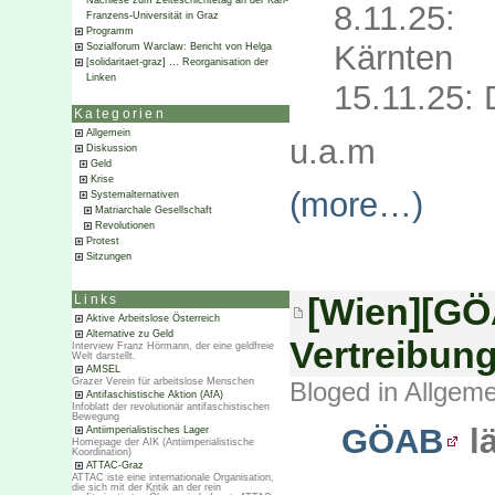
Nachlese zum Zeiteschichtetag an der Karl-
8.11.25: 
Franzens-Universität in Graz
Programm
Kärnten
Sozialforum Warclaw: Bericht von Helga
[solidaritaet-graz] … Reorganisation der
Linken
15.11.25: 
Kategorien
Allgemein
u.a.m
Diskussion
Geld
Krise
(more…)
Systemalternativen
Matriarchale Gesellschaft
Revolutionen
Protest
Sitzungen
[Wien][GÖ
Links
Aktive Arbeitslose Österreich
Alternative zu Geld
Vertreibun
Interview Franz Hörmann, der eine geldfreie
Welt darstellt.
AMSEL
Grazer Verein für arbeitslose Menschen
Bloged in
Allgeme
Antifaschistische Aktion (AfA)
Infoblatt der revolutionär antifaschistischen
Bewegung
GÖAB
lä
Antiimperialistisches Lager
Homepage der AIK (Antiimperialistische
Koordination)
ATTAC-Graz
ATTAC iste eine internationale Organisation,
die sich mit der Kritik an der rein