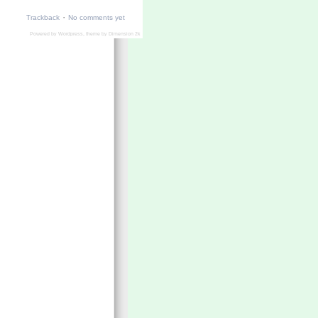
·
Trackback
No comments yet
Powered by
Wordpress
, theme by
Dimension 2k