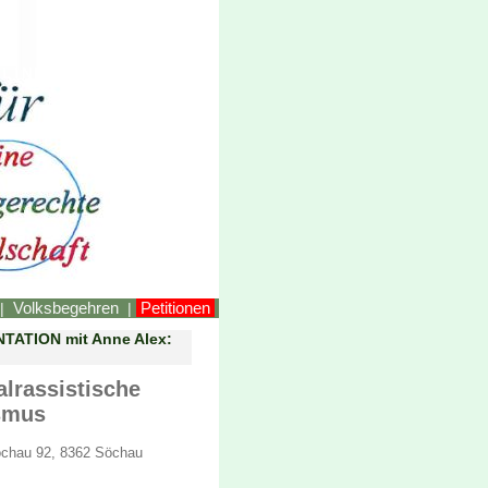
LINKEstmk
Volksbegehren
Petitionen
|
|
NTATION mit Anne Alex:
lrassistische
smus
Söchau 92, 8362 Söchau