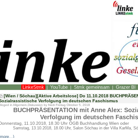
LinkeStmk
YouTube
Stmk gemeinsam
Grazer BI
|
|
|
[Wien / Söchau][Aktive Arbeitslose] Do 11.10.2018 BUCHPRÄSE
Sozialrassistische Verfolgung im deutschen Faschismus
Bloged in
Allgemein
,
Diskussion
by friedi Freitag Oktober 5, 2018
BUCHPRÄSENTATION mit Anne Alex: Sozia
Verfolgung im deutschen Faschi
Donnerstag, 11.10.2018, 18.30 Uhr ÖGB Buchhandlung Wien oder
Samstag, 13.10.2018, 18.00 Uhr, Salon Söchau in der Villa KarMa, 
(more…)