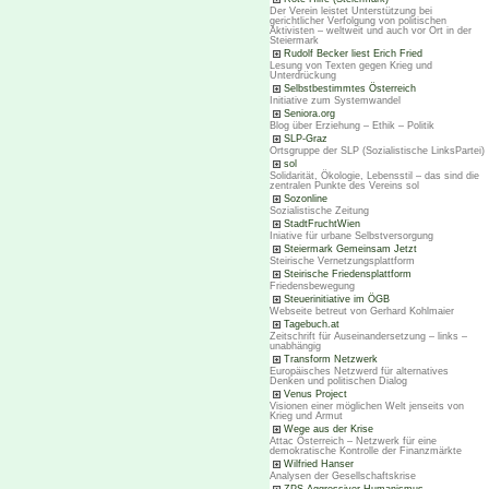
Der Verein leistet Unterstützung bei
gerichtlicher Verfolgung von politischen
Aktivisten – weltweit und auch vor Ort in der
Steiermark
Rudolf Becker liest Erich Fried
Lesung von Texten gegen Krieg und
Unterdrückung
Selbstbestimmtes Österreich
Initiative zum Systemwandel
Seniora.org
Blog über Erziehung – Ethik – Politik
SLP-Graz
Ortsgruppe der SLP (Sozialistische LinksPartei)
sol
Solidarität, Ökologie, Lebensstil – das sind die
zentralen Punkte des Vereins sol
Sozonline
Sozialistische Zeitung
StadtFruchtWien
Iniative für urbane Selbstversorgung
Steiermark Gemeinsam Jetzt
Steirische Vernetzungsplattform
Steirische Friedensplattform
Friedensbewegung
Steuerinitiative im ÖGB
Webseite betreut von Gerhard Kohlmaier
Tagebuch.at
Zeitschrift für Auseinandersetzung – links –
unabhängig
Transform Netzwerk
Europäisches Netzwerd für alternatives
Denken und politischen Dialog
Venus Project
Visionen einer möglichen Welt jenseits von
Krieg und Armut
Wege aus der Krise
Attac Österreich – Netzwerk für eine
demokratische Kontrolle der Finanzmärkte
Wilfried Hanser
Analysen der Gesellschaftskrise