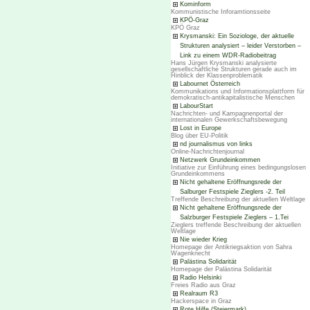
Kominform
Kommunistische Inforamtionsseite
KPÖ-Graz
KPÖ Graz
Krysmanski: Ein Soziologe, der aktuelle
Strukturen analysiert – leider Verstorben –
Link zu einem WDR-Radiobeitrag
Hans Jürgen Krysmanski analysierte
gesellschaftliche Strukturen gerade auch im
Hinblick der Klassenproblematik
Labournet Österreich
Kommunikations und Informationsplattform für
demokratisch-antikapitalistische Menschen
LabourStart
Nachrichten- und Kampagnenportal der
internationalen Gewerkschaftsbewegung
Lost in Europe
Blog über EU-Politik
nd journalismus von links
Online-Nachrichtenjournal
Netzwerk Grundeinkommen
Initiative zur Einführung eines bedingungslosen
Grundeinkommens
Nicht gehaltene Eröffnungsrede der
Salburger Festspiele Zieglers -2. Teil
Treffende Beschreibung der aktuellen Weltlage
Nicht gehaltene Eröffnungsrede der
Salzburger Festspiele Zieglers – 1.Tei
Zieglers treffende Beschreibung der aktuellen
Weltlage
Nie wieder Krieg
Homepage der Antikriegsaktion von Sahra
Wagenknecht
Palästina Solidarität
Homepage der Palästina Solidarität
Radio Helsinki
Freies Radio aus Graz
Realraum R3
Hackerspace in Graz
Rote Hilfe (Steiermark)