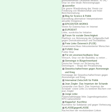
profitorientierten Ökonomie befasst; ATTAC-
Graz ist eine lokale Aktivistengruppe
ausreißer
Die grazer Wandzeitung des Verein zur
Förderung von Medienvielfalt und freier
Berichterstattung
Blog für Science & Politik
Darstellung alternativer Interpretationen
aktueller Ereignisse
EPICENTER.WORKS
Verein für Datenschutz im Internet
EUROEXIT
Linke, eurokritische Initiative
Forum für soziale Gerechtigkeit
Plattform zur Aktivierung der Zivilgesellschaft
gegen Demokratieverlust und Sozialabbau
Freie Linke Österreich (FLOE)
Zusammenschluss linksorientierter Menschen
FUNKE Graz
Funke Graz
Für ein unverwechselbares Graz
Versuch, Graz vor der Baulobby zu retten ..
Gemeingut in BürgerInnenhand
Deutscher Verein zur Sicherung des
Gemeinguts – Stopp der Privatisierung
Gewerkschafter/Innen gegen Atomenergie
und Krieg
Homepage der Gewerkschafter/Innen gegen
Atomenergie und Krieg
Internatinal Zeitschrift für Politik
Jean Ziegler: Das Imperium der Schande
Leseprobe zum Buch „Das Imperium der
Schande“ sowie Links zu weiteren Büchern von
jean Ziegler
Junge Linke
Parteiunabhängige linke Jugendorganisation;
KPÖ-nahestehend
KlappeAuf: Kurzfilme
Kurzfülme für Solidarität und gegen Verhetzung
KLASSEgegenKLASSE
Nachrichten der revolutionären Linken