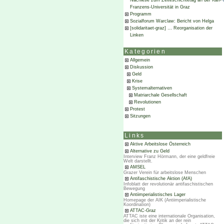
Nachlese zum Zeiteschichtetag an der Karl-
Franzens-Universität in Graz
Programm
Sozialforum Warclaw: Bericht von Helga
[solidaritaet-graz] … Reorganisation der
Linken
Kategorien
Allgemein
Diskussion
Geld
Krise
Systemalternativen
Matriarchale Gesellschaft
Revolutionen
Protest
Sitzungen
Links
Aktive Arbeitslose Österreich
Alternative zu Geld
Interview Franz Hörmann, der eine geldfreie
Welt darstellt.
AMSEL
Grazer Verein für arbeitslose Menschen
Antifaschistische Aktion (AfA)
Infoblatt der revolutionär antifaschistischen
Bewegung
Antiimperialistisches Lager
Homepage der AIK (Antiimperialistische
Koordination)
ATTAC-Graz
ATTAC iste eine internationale Organisation,
die sich mit der Kritik an der rein