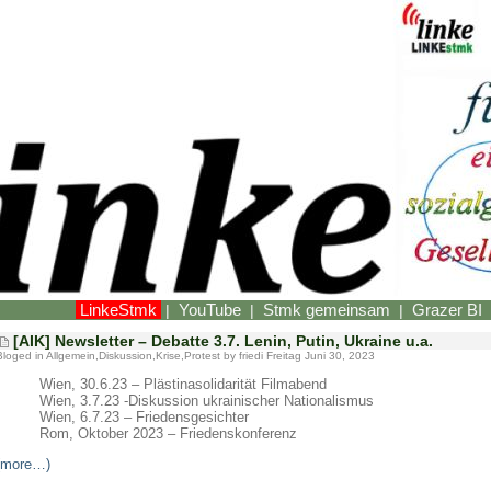
LinkeStmk
YouTube
Stmk gemeinsam
Grazer BI
|
|
|
[AIK] Newsletter – Debatte 3.7. Lenin, Putin, Ukraine u.a.
Bloged in
Allgemein
,
Diskussion
,
Krise
,
Protest
by friedi Freitag Juni 30, 2023
Wien, 30.6.23 – Plästinasolidarität Filmabend
Wien, 3.7.23 -Diskussion ukrainischer Nationalismus
Wien, 6.7.23 – Friedensgesichter
Rom, Oktober 2023 – Friedenskonferenz
(more…)