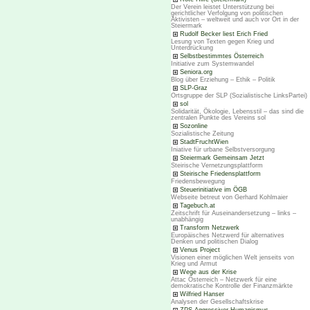
Der Verein leistet Unterstützung bei
gerichtlicher Verfolgung von politischen
Aktivisten – weltweit und auch vor Ort in der
Steiermark
Rudolf Becker liest Erich Fried
Lesung von Texten gegen Krieg und
Unterdrückung
Selbstbestimmtes Österreich
Initiative zum Systemwandel
Seniora.org
Blog über Erziehung – Ethik – Politik
SLP-Graz
Ortsgruppe der SLP (Sozialistische LinksPartei)
sol
Solidarität, Ökologie, Lebensstil – das sind die
zentralen Punkte des Vereins sol
Sozonline
Sozialistische Zeitung
StadtFruchtWien
Iniative für urbane Selbstversorgung
Steiermark Gemeinsam Jetzt
Steirische Vernetzungsplattform
Steirische Friedensplattform
Friedensbewegung
Steuerinitiative im ÖGB
Webseite betreut von Gerhard Kohlmaier
Tagebuch.at
Zeitschrift für Auseinandersetzung – links –
unabhängig
Transform Netzwerk
Europäisches Netzwerd für alternatives
Denken und politischen Dialog
Venus Project
Visionen einer möglichen Welt jenseits von
Krieg und Armut
Wege aus der Krise
Attac Österreich – Netzwerk für eine
demokratische Kontrolle der Finanzmärkte
Wilfried Hanser
Analysen der Gesellschaftskrise