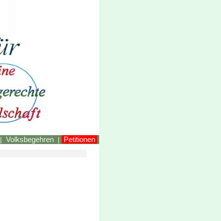
LINKEstmk
Volksbegehren
Petitionen
|
|