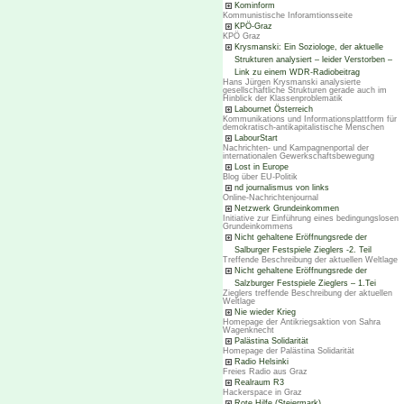
Kominform
Kommunistische Inforamtionsseite
KPÖ-Graz
KPÖ Graz
Krysmanski: Ein Soziologe, der aktuelle
Strukturen analysiert – leider Verstorben –
Link zu einem WDR-Radiobeitrag
Hans Jürgen Krysmanski analysierte
gesellschaftliche Strukturen gerade auch im
Hinblick der Klassenproblematik
Labournet Österreich
Kommunikations und Informationsplattform für
demokratisch-antikapitalistische Menschen
LabourStart
Nachrichten- und Kampagnenportal der
internationalen Gewerkschaftsbewegung
Lost in Europe
Blog über EU-Politik
nd journalismus von links
Online-Nachrichtenjournal
Netzwerk Grundeinkommen
Initiative zur Einführung eines bedingungslosen
Grundeinkommens
Nicht gehaltene Eröffnungsrede der
Salburger Festspiele Zieglers -2. Teil
Treffende Beschreibung der aktuellen Weltlage
Nicht gehaltene Eröffnungsrede der
Salzburger Festspiele Zieglers – 1.Tei
Zieglers treffende Beschreibung der aktuellen
Weltlage
Nie wieder Krieg
Homepage der Antikriegsaktion von Sahra
Wagenknecht
Palästina Solidarität
Homepage der Palästina Solidarität
Radio Helsinki
Freies Radio aus Graz
Realraum R3
Hackerspace in Graz
Rote Hilfe (Steiermark)