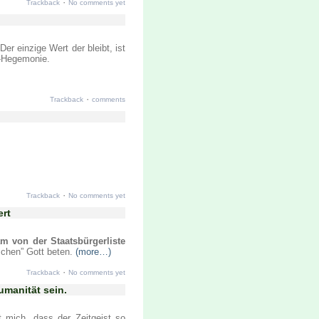
·
Trackback
No comments yet
er einzige Wert der bleibt, ist
-Hegemonie.
·
Trackback
comments
·
Trackback
No comments yet
ert
m von der Staatsbürgerliste
schen” Gott beten.
(more…)
·
Trackback
No comments yet
Humanität sein.
t mich, dass der Zeitgeist so