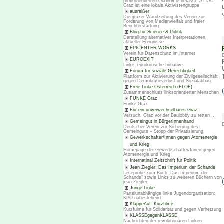
profitorientierten Ökonomie befasst; ATTAC-
Graz ist eine lokale Aktivistengruppe
ausreißer
Die grazer Wandzeitung des Verein zur
Förderung von Medienvielfalt und freier
Berichterstattung
Blog für Science & Politik
Darstellung alternativer Interpretationen
aktueller Ereignisse
EPICENTER.WORKS
Verein für Datenschutz im Internet
EUROEXIT
Linke, eurokritische Initiative
Forum für soziale Gerechtigkeit
Plattform zur Aktivierung der Zivilgesellschaft
gegen Demokratieverlust und Sozialabbau
Freie Linke Österreich (FLOE)
Zusammenschluss linksorientierter Menschen
FUNKE Graz
Funke Graz
Für ein unverwechselbares Graz
Versuch, Graz vor der Baulobby zu retten ..
Gemeingut in BürgerInnenhand
Deutscher Verein zur Sicherung des
Gemeinguts – Stopp der Privatisierung
Gewerkschafter/Innen gegen Atomenergie
und Krieg
Homepage der Gewerkschafter/Innen gegen
Atomenergie und Krieg
Internatinal Zeitschrift für Politik
Jean Ziegler: Das Imperium der Schande
Leseprobe zum Buch „Das Imperium der
Schande“ sowie Links zu weiteren Büchern von
jean Ziegler
Junge Linke
Parteiunabhängige linke Jugendorganisation;
KPÖ-nahestehend
KlappeAuf: Kurzfilme
Kurzfülme für Solidarität und gegen Verhetzung
KLASSEgegenKLASSE
Nachrichten der revolutionären Linken