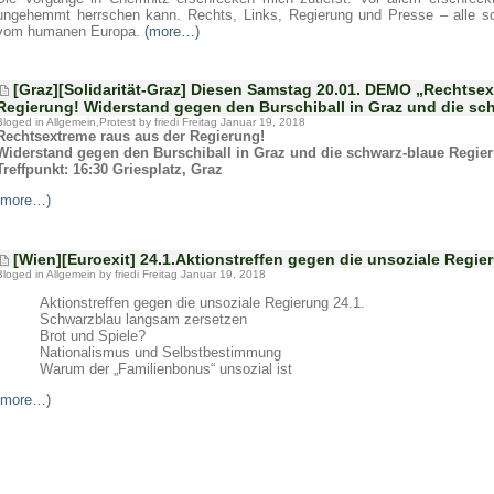
ungehemmt herrschen kann. Rechts, Links, Regierung und Presse – alle 
vom humanen Europa.
(more…)
[Graz][Solidarität-Graz] Diesen Samstag 20.01. DEMO „Rechtsex
Regierung! Widerstand gegen den Burschiball in Graz und die sc
Bloged in
Allgemein
,
Protest
by friedi Freitag Januar 19, 2018
Rechtsextreme raus aus der Regierung!
Widerstand gegen den Burschiball in Graz und die schwarz-blaue Regie
Treffpunkt: 16:30 Griesplatz, Graz
(more…)
[Wien][Euroexit] 24.1.Aktionstreffen gegen die unsoziale Regie
Bloged in
Allgemein
by friedi Freitag Januar 19, 2018
Aktionstreffen gegen die unsoziale Regierung 24.1.
Schwarzblau langsam zersetzen
Brot und Spiele?
Nationalismus und Selbstbestimmung
Warum der „Familienbonus“ unsozial ist
(more…)