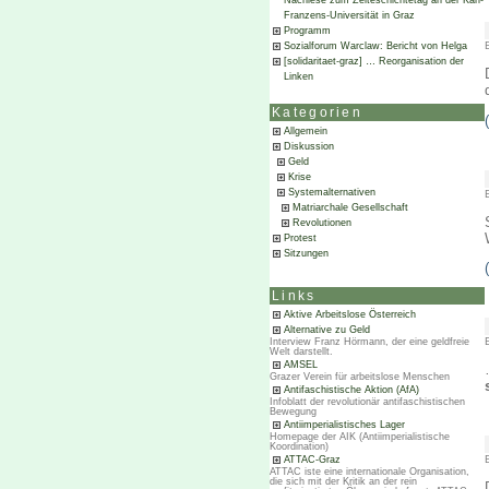
Nachlese zum Zeiteschichtetag an der Karl-
Franzens-Universität in Graz
Programm
Sozialforum Warclaw: Bericht von Helga
[solidaritaet-graz] … Reorganisation der
Linken
Kategorien
Allgemein
Diskussion
Geld
Krise
Systemalternativen
Matriarchale Gesellschaft
Revolutionen
Protest
Sitzungen
Links
Aktive Arbeitslose Österreich
Alternative zu Geld
Interview Franz Hörmann, der eine geldfreie
Welt darstellt.
AMSEL
Grazer Verein für arbeitslose Menschen
Antifaschistische Aktion (AfA)
Infoblatt der revolutionär antifaschistischen
Bewegung
Antiimperialistisches Lager
Homepage der AIK (Antiimperialistische
Koordination)
ATTAC-Graz
ATTAC iste eine internationale Organisation,
die sich mit der Kritik an der rein