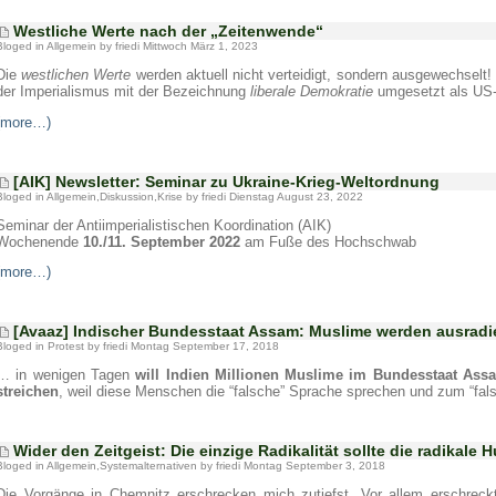
Westliche Werte nach der „Zeitenwende“
Bloged in
Allgemein
by friedi Mittwoch März 1, 2023
Die
westlichen Werte
werden aktuell nicht verteidigt, sondern ausgewechselt! D
der Imperialismus mit der Bezeichnung
liberale Demokratie
umgesetzt als US
(more…)
[AIK] Newsletter: Seminar zu Ukraine-Krieg-Weltordnung
Bloged in
Allgemein
,
Diskussion
,
Krise
by friedi Dienstag August 23, 2022
Seminar der Antiimperialistischen Koordination (AIK)
Wochenende
10./11. September 2022
am Fuße des Hochschwab
(more…)
[Avaaz] Indischer Bundesstaat Assam: Muslime werden ausradi
Bloged in
Protest
by friedi Montag September 17, 2018
… in wenigen Tagen
will Indien Millionen Muslime im Bundesstaat Assa
streichen
, weil diese Menschen die “falsche” Sprache sprechen und zum “fal
Wider den Zeitgeist: Die einzige Radikalität sollte die radikale 
Bloged in
Allgemein
,
Systemalternativen
by friedi Montag September 3, 2018
Die Vorgänge in Chemnitz erschrecken mich zutiefst. Vor allem erschreck