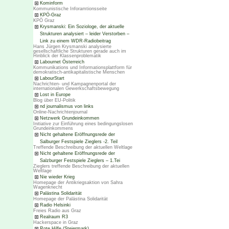
Kominform
Kommunistische Inforamtionsseite
KPÖ-Graz
KPÖ Graz
Krysmanski: Ein Soziologe, der aktuelle
Strukturen analysiert – leider Verstorben –
Link zu einem WDR-Radiobeitrag
Hans Jürgen Krysmanski analysierte
gesellschaftliche Strukturen gerade auch im
Hinblick der Klassenproblematik
Labournet Österreich
Kommunikations und Informationsplattform für
demokratisch-antikapitalistische Menschen
LabourStart
Nachrichten- und Kampagnenportal der
internationalen Gewerkschaftsbewegung
Lost in Europe
Blog über EU-Politik
nd journalismus von links
Online-Nachrichtenjournal
Netzwerk Grundeinkommen
Initiative zur Einführung eines bedingungslosen
Grundeinkommens
Nicht gehaltene Eröffnungsrede der
Salburger Festspiele Zieglers -2. Teil
Treffende Beschreibung der aktuellen Weltlage
Nicht gehaltene Eröffnungsrede der
Salzburger Festspiele Zieglers – 1.Tei
Zieglers treffende Beschreibung der aktuellen
Weltlage
Nie wieder Krieg
Homepage der Antikriegsaktion von Sahra
Wagenknecht
Palästina Solidarität
Homepage der Palästina Solidarität
Radio Helsinki
Freies Radio aus Graz
Realraum R3
Hackerspace in Graz
Rote Hilfe (Steiermark)