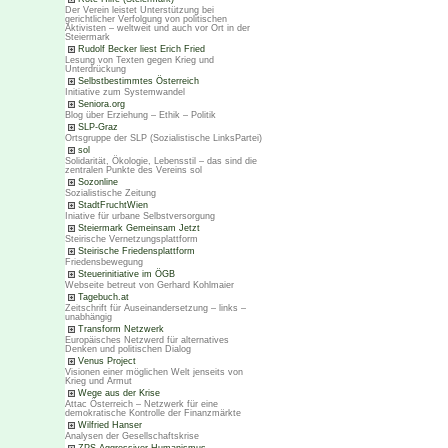
Der Verein leistet Unterstützung bei
gerichtlicher Verfolgung von politischen
Aktivisten – weltweit und auch vor Ort in der
Steiermark
Rudolf Becker liest Erich Fried
Lesung von Texten gegen Krieg und
Unterdrückung
Selbstbestimmtes Österreich
Initiative zum Systemwandel
Seniora.org
Blog über Erziehung – Ethik – Politik
SLP-Graz
Ortsgruppe der SLP (Sozialistische LinksPartei)
sol
Solidarität, Ökologie, Lebensstil – das sind die
zentralen Punkte des Vereins sol
Sozonline
Sozialistische Zeitung
StadtFruchtWien
Iniative für urbane Selbstversorgung
Steiermark Gemeinsam Jetzt
Steirische Vernetzungsplattform
Steirische Friedensplattform
Friedensbewegung
Steuerinitiative im ÖGB
Webseite betreut von Gerhard Kohlmaier
Tagebuch.at
Zeitschrift für Auseinandersetzung – links –
unabhängig
Transform Netzwerk
Europäisches Netzwerd für alternatives
Denken und politischen Dialog
Venus Project
Visionen einer möglichen Welt jenseits von
Krieg und Armut
Wege aus der Krise
Attac Österreich – Netzwerk für eine
demokratische Kontrolle der Finanzmärkte
Wilfried Hanser
Analysen der Gesellschaftskrise