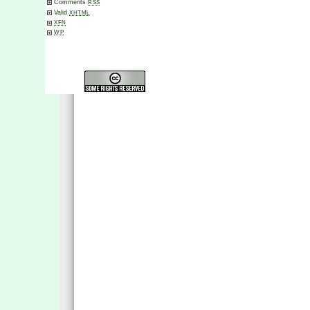
Comments
RSS
Valid
XHTML
XFN
WP