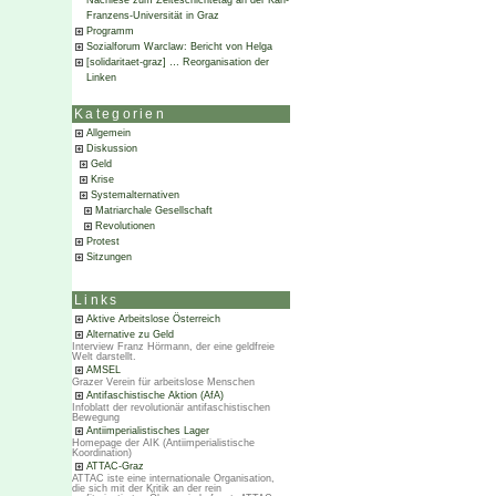
Nachlese zum Zeiteschichtetag an der Karl-
Franzens-Universität in Graz
Programm
Sozialforum Warclaw: Bericht von Helga
[solidaritaet-graz] … Reorganisation der
Linken
Kategorien
Allgemein
Diskussion
Geld
Krise
Systemalternativen
Matriarchale Gesellschaft
Revolutionen
Protest
Sitzungen
Links
Aktive Arbeitslose Österreich
Alternative zu Geld
Interview Franz Hörmann, der eine geldfreie
Welt darstellt.
AMSEL
Grazer Verein für arbeitslose Menschen
Antifaschistische Aktion (AfA)
Infoblatt der revolutionär antifaschistischen
Bewegung
Antiimperialistisches Lager
Homepage der AIK (Antiimperialistische
Koordination)
ATTAC-Graz
ATTAC iste eine internationale Organisation,
die sich mit der Kritik an der rein