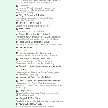
profitorientierten Ökonomie befasst; ATTAC-
Graz ist eine lokale Aktivistengruppe
ausreißer
Die grazer Wandzeitung des Verein zur
Förderung von Medienvielfalt und freier
Berichterstattung
Blog für Science & Politik
Darstellung alternativer Interpretationen
aktueller Ereignisse
EPICENTER.WORKS
Verein für Datenschutz im Internet
EUROEXIT
Linke, eurokritische Initiative
Forum für soziale Gerechtigkeit
Plattform zur Aktivierung der Zivilgesellschaft
gegen Demokratieverlust und Sozialabbau
Freie Linke Österreich (FLOE)
Zusammenschluss linksorientierter Menschen
FUNKE Graz
Funke Graz
Für ein unverwechselbares Graz
Versuch, Graz vor der Baulobby zu retten ..
Gemeingut in BürgerInnenhand
Deutscher Verein zur Sicherung des
Gemeinguts – Stopp der Privatisierung
Gewerkschafter/Innen gegen Atomenergie
und Krieg
Homepage der Gewerkschafter/Innen gegen
Atomenergie und Krieg
Internatinal Zeitschrift für Politik
Jean Ziegler: Das Imperium der Schande
Leseprobe zum Buch „Das Imperium der
Schande“ sowie Links zu weiteren Büchern von
jean Ziegler
Junge Linke
Parteiunabhängige linke Jugendorganisation;
KPÖ-nahestehend
KlappeAuf: Kurzfilme
Kurzfülme für Solidarität und gegen Verhetzung
KLASSEgegenKLASSE
Nachrichten der revolutionären Linken