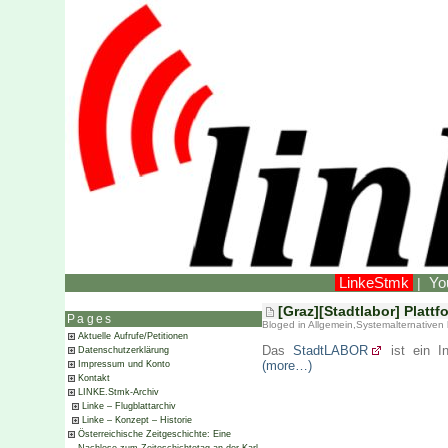
LinkeStmk
Yo
|
[Graz][Stadtlabor] Plattf
Pages
Bloged in
Allgemein
,
Systemalternativen
Aktuelle Aufrufe/Petitionen
Das
StadtLABOR
ist ein I
Datenschutzerklärung
(more…)
Impressum und Konto
Kontakt
LINKE.Stmk-Archiv
Linke – Flugblattarchiv
Linke – Konzept – Historie
Österreichische Zeitgeschichte: Eine