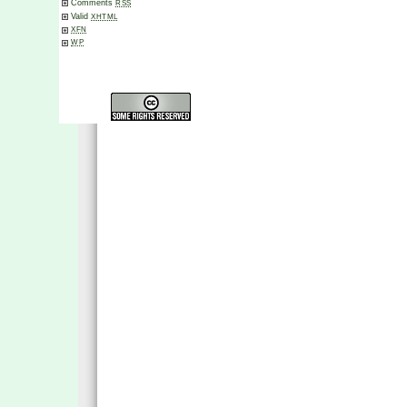
Comments
RSS
Valid
XHTML
XFN
WP