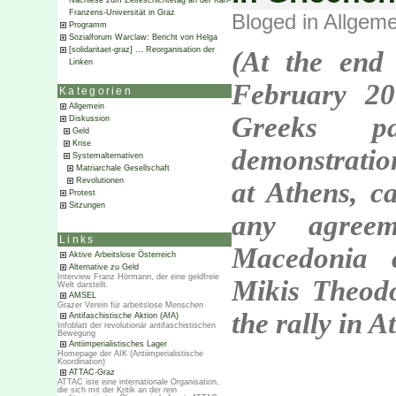
Nachlese zum Zeiteschichtetag an der Karl-
Franzens-Universität in Graz
Bloged in
Allgeme
Programm
Sozialforum Warclaw: Bericht von Helga
[solidaritaet-graz] … Reorganisation der
(At the end
Linken
February 20
Kategorien
Allgemein
Greeks p
Diskussion
Geld
Krise
demonstration
Systemalternativen
Matriarchale Gesellschaft
Revolutionen
at Athens, ca
Protest
Sitzungen
any agreem
Links
Macedonia c
Aktive Arbeitslose Österreich
Alternative zu Geld
Interview Franz Hörmann, der eine geldfreie
Mikis Theodo
Welt darstellt.
AMSEL
Grazer Verein für arbeitslose Menschen
the rally in A
Antifaschistische Aktion (AfA)
Infoblatt der revolutionär antifaschistischen
Bewegung
Antiimperialistisches Lager
Homepage der AIK (Antiimperialistische
Koordination)
ATTAC-Graz
ATTAC iste eine internationale Organisation,
die sich mit der Kritik an der rein