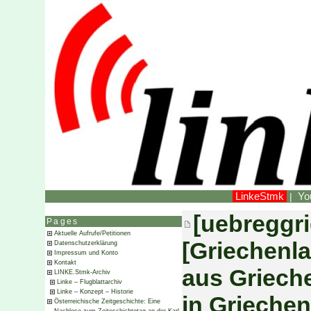
LinkeStmk
Yo
|
[uebreggri
Pages
Aktuelle Aufrufe/Petitionen
[Griechenla
Datenschutzerklärung
Impressum und Konto
Kontakt
aus Griech
LINKE.Stmk-Archiv
Linke – Flugblattarchiv
Linke – Konzept – Historie
in Grieche
Österreichische Zeitgeschichte: Eine