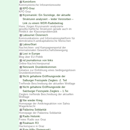
Kominform
Kommunistische Inforamtionsseite
KPÖ-Graz
KPÖ Graz
Krysmanski: Ein Soziologe, der aktuelle
Strukturen analysiert – leider Verstorben –
Link zu einem WDR-Radiobeitrag
Hans Jürgen Krysmanski analysierte
gesellschaftliche Strukturen gerade auch im
Hinblick der Klassenproblematik
Labournet Österreich
Kommunikations und Informationsplattform für
demokratisch-antikapitalistische Menschen
LabourStart
Nachrichten- und Kampagnenportal der
internationalen Gewerkschaftsbewegung
Lost in Europe
Blog über EU-Politik
nd journalismus von links
Online-Nachrichtenjournal
Netzwerk Grundeinkommen
Initiative zur Einführung eines bedingungslosen
Grundeinkommens
Nicht gehaltene Eröffnungsrede der
Salburger Festspiele Zieglers -2. Teil
Treffende Beschreibung der aktuellen Weltlage
Nicht gehaltene Eröffnungsrede der
Salzburger Festspiele Zieglers – 1.Tei
Zieglers treffende Beschreibung der aktuellen
Weltlage
Nie wieder Krieg
Homepage der Antikriegsaktion von Sahra
Wagenknecht
Palästina Solidarität
Homepage der Palästina Solidarität
Radio Helsinki
Freies Radio aus Graz
Realraum R3
Hackerspace in Graz
Rote Hilfe (Steiermark)