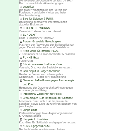
profitorientierten Ökonomie befasst; ATTAC-
Graz ist eine lokale Aktivistengruppe
ausreißer
Die grazer Wandzeitung des Verein zur
Förderung von Medienvielfalt und freier
Berichterstattung
Blog für Science & Politik
Darstellung alternativer Interpretationen
aktueller Ereignisse
EPICENTER.WORKS
Verein für Datenschutz im Internet
EUROEXIT
Linke, eurokritische Initiative
Forum für soziale Gerechtigkeit
Plattform zur Aktivierung der Zivilgesellschaft
gegen Demokratieverlust und Sozialabbau
Freie Linke Österreich (FLOE)
Zusammenschluss linksorientierter Menschen
FUNKE Graz
Funke Graz
Für ein unverwechselbares Graz
Versuch, Graz vor der Baulobby zu retten ..
Gemeingut in BürgerInnenhand
Deutscher Verein zur Sicherung des
Gemeinguts – Stopp der Privatisierung
Gewerkschafter/Innen gegen Atomenergie
und Krieg
Homepage der Gewerkschafter/Innen gegen
Atomenergie und Krieg
Internatinal Zeitschrift für Politik
Jean Ziegler: Das Imperium der Schande
Leseprobe zum Buch „Das Imperium der
Schande“ sowie Links zu weiteren Büchern von
jean Ziegler
Junge Linke
Parteiunabhängige linke Jugendorganisation;
KPÖ-nahestehend
KlappeAuf: Kurzfilme
Kurzfülme für Solidarität und gegen Verhetzung
KLASSEgegenKLASSE
Nachrichten der revolutionären Linken