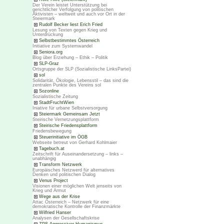
Der Verein leistet Unterstützung bei
gerichtlicher Verfolgung von politischen
Aktivisten – weltweit und auch vor Ort in der
Steiermark
Rudolf Becker liest Erich Fried
Lesung von Texten gegen Krieg und
Unterdrückung
Selbstbestimmtes Österreich
Initiative zum Systemwandel
Seniora.org
Blog über Erziehung – Ethik – Politik
SLP-Graz
Ortsgruppe der SLP (Sozialistische LinksPartei)
sol
Solidarität, Ökologie, Lebensstil – das sind die
zentralen Punkte des Vereins sol
Sozonline
Sozialistische Zeitung
StadtFruchtWien
Iniative für urbane Selbstversorgung
Steiermark Gemeinsam Jetzt
Steirische Vernetzungsplattform
Steirische Friedensplattform
Friedensbewegung
Steuerinitiative im ÖGB
Webseite betreut von Gerhard Kohlmaier
Tagebuch.at
Zeitschrift für Auseinandersetzung – links –
unabhängig
Transform Netzwerk
Europäisches Netzwerd für alternatives
Denken und politischen Dialog
Venus Project
Visionen einer möglichen Welt jenseits von
Krieg und Armut
Wege aus der Krise
Attac Österreich – Netzwerk für eine
demokratische Kontrolle der Finanzmärkte
Wilfried Hanser
Analysen der Gesellschaftskrise