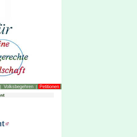
LINKEstmk
Volksbegehren
Petitionen
|
|
ent
nt