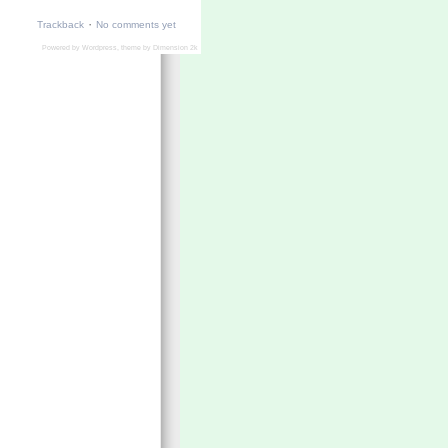
·
Trackback
No comments yet
Powered by
Wordpress
, theme by
Dimension 2k