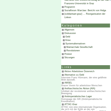
Nachlese zum Zeiteschichtetag an der Karl-
Franzens-Universität in Graz
Programm
Sozialforum Warclaw: Bericht von Helga
[solidaritaet-graz] … Reorganisation der
Linken
Kategorien
Allgemein
Diskussion
Geld
Krise
Systemalternativen
Matriarchale Gesellschaft
Revolutionen
Protest
Sitzungen
Links
Aktive Arbeitslose Österreich
Alternative zu Geld
Interview Franz Hörmann, der eine geldfreie
Welt darstellt.
AMSEL
Grazer Verein für arbeitslose Menschen
Antifaschistische Aktion (AfA)
Infoblatt der revolutionär antifaschistischen
Bewegung
Antiimperialistisches Lager
Homepage der AIK (Antiimperialistische
Koordination)
ATTAC-Graz
ATTAC iste eine internationale Organisation,
die sich mit der Kritik an der rein