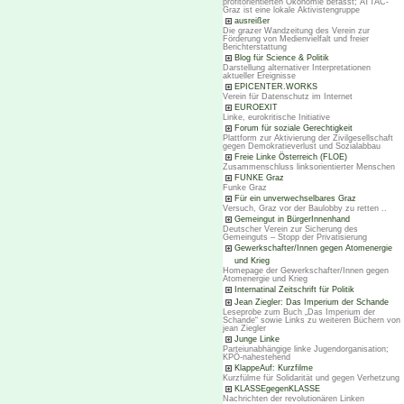
profitorientierten Ökonomie befasst; ATTAC-
Graz ist eine lokale Aktivistengruppe
ausreißer
Die grazer Wandzeitung des Verein zur
Förderung von Medienvielfalt und freier
Berichterstattung
Blog für Science & Politik
Darstellung alternativer Interpretationen
aktueller Ereignisse
EPICENTER.WORKS
Verein für Datenschutz im Internet
EUROEXIT
Linke, eurokritische Initiative
Forum für soziale Gerechtigkeit
Plattform zur Aktivierung der Zivilgesellschaft
gegen Demokratieverlust und Sozialabbau
Freie Linke Österreich (FLOE)
Zusammenschluss linksorientierter Menschen
FUNKE Graz
Funke Graz
Für ein unverwechselbares Graz
Versuch, Graz vor der Baulobby zu retten ..
Gemeingut in BürgerInnenhand
Deutscher Verein zur Sicherung des
Gemeinguts – Stopp der Privatisierung
Gewerkschafter/Innen gegen Atomenergie
und Krieg
Homepage der Gewerkschafter/Innen gegen
Atomenergie und Krieg
Internatinal Zeitschrift für Politik
Jean Ziegler: Das Imperium der Schande
Leseprobe zum Buch „Das Imperium der
Schande“ sowie Links zu weiteren Büchern von
jean Ziegler
Junge Linke
Parteiunabhängige linke Jugendorganisation;
KPÖ-nahestehend
KlappeAuf: Kurzfilme
Kurzfülme für Solidarität und gegen Verhetzung
KLASSEgegenKLASSE
Nachrichten der revolutionären Linken