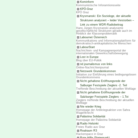
Kominform
Kommunistische Inforamtionsseite
KPÖ-Graz
KPÖ Graz
Krysmanski: Ein Soziologe, der aktuelle
Strukturen analysiert – leider Verstorben –
Link zu einem WDR-Radiobeitrag
Hans Jürgen Krysmanski analysierte
gesellschaftliche Strukturen gerade auch im
Hinblick der Klassenproblematik
Labournet Österreich
Kommunikations und Informationsplattform für
demokratisch-antikapitalistische Menschen
LabourStart
Nachrichten- und Kampagnenportal der
internationalen Gewerkschaftsbewegung
Lost in Europe
Blog über EU-Politik
nd journalismus von links
Online-Nachrichtenjournal
Netzwerk Grundeinkommen
Initiative zur Einführung eines bedingungslosen
Grundeinkommens
Nicht gehaltene Eröffnungsrede der
Salburger Festspiele Zieglers -2. Teil
Treffende Beschreibung der aktuellen Weltlage
Nicht gehaltene Eröffnungsrede der
Salzburger Festspiele Zieglers – 1.Tei
Zieglers treffende Beschreibung der aktuellen
Weltlage
Nie wieder Krieg
Homepage der Antikriegsaktion von Sahra
Wagenknecht
Palästina Solidarität
Homepage der Palästina Solidarität
Radio Helsinki
Freies Radio aus Graz
Realraum R3
Hackerspace in Graz
Rote Hilfe (Steiermark)