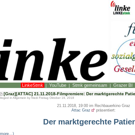
LinkeStmk
YouTube
Stmk gemeinsam
Grazer BI
|
|
|
[Graz][ATTAC] 21.11.2018-Filmpremiere: Der marktgerechte Pati
Bloged in
Allgemein
by friedi Freitag Oktober 19, 2018
21.11.2018, 19:00 im Rechbauerkino Graz
Attac Graz
präsentiert:
Der marktgerechte Patie
(more…)