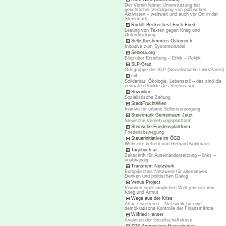
Der Verein leistet Unterstützung bei
gerichtlicher Verfolgung von politischen
Aktivisten – weltweit und auch vor Ort in der
Steiermark
Rudolf Becker liest Erich Fried
Lesung von Texten gegen Krieg und
Unterdrückung
Selbstbestimmtes Österreich
Initiative zum Systemwandel
Seniora.org
Blog über Erziehung – Ethik – Politik
SLP-Graz
Ortsgruppe der SLP (Sozialistische LinksPartei)
sol
Solidarität, Ökologie, Lebensstil – das sind die
zentralen Punkte des Vereins sol
Sozonline
Sozialistische Zeitung
StadtFruchtWien
Iniative für urbane Selbstversorgung
Steiermark Gemeinsam Jetzt
Steirische Vernetzungsplattform
Steirische Friedensplattform
Friedensbewegung
Steuerinitiative im ÖGB
Webseite betreut von Gerhard Kohlmaier
Tagebuch.at
Zeitschrift für Auseinandersetzung – links –
unabhängig
Transform Netzwerk
Europäisches Netzwerd für alternatives
Denken und politischen Dialog
Venus Project
Visionen einer möglichen Welt jenseits von
Krieg und Armut
Wege aus der Krise
Attac Österreich – Netzwerk für eine
demokratische Kontrolle der Finanzmärkte
Wilfried Hanser
Analysen der Gesellschaftskrise