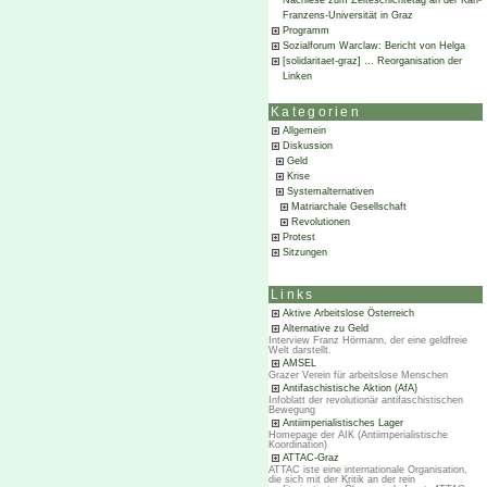
Nachlese zum Zeiteschichtetag an der Karl-
Franzens-Universität in Graz
Programm
Sozialforum Warclaw: Bericht von Helga
[solidaritaet-graz] … Reorganisation der
Linken
Kategorien
Allgemein
Diskussion
Geld
Krise
Systemalternativen
Matriarchale Gesellschaft
Revolutionen
Protest
Sitzungen
Links
Aktive Arbeitslose Österreich
Alternative zu Geld
Interview Franz Hörmann, der eine geldfreie
Welt darstellt.
AMSEL
Grazer Verein für arbeitslose Menschen
Antifaschistische Aktion (AfA)
Infoblatt der revolutionär antifaschistischen
Bewegung
Antiimperialistisches Lager
Homepage der AIK (Antiimperialistische
Koordination)
ATTAC-Graz
ATTAC iste eine internationale Organisation,
die sich mit der Kritik an der rein