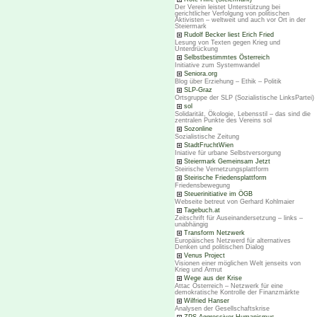
Der Verein leistet Unterstützung bei
gerichtlicher Verfolgung von politischen
Aktivisten – weltweit und auch vor Ort in der
Steiermark
Rudolf Becker liest Erich Fried
Lesung von Texten gegen Krieg und
Unterdrückung
Selbstbestimmtes Österreich
Initiative zum Systemwandel
Seniora.org
Blog über Erziehung – Ethik – Politik
SLP-Graz
Ortsgruppe der SLP (Sozialistische LinksPartei)
sol
Solidarität, Ökologie, Lebensstil – das sind die
zentralen Punkte des Vereins sol
Sozonline
Sozialistische Zeitung
StadtFruchtWien
Iniative für urbane Selbstversorgung
Steiermark Gemeinsam Jetzt
Steirische Vernetzungsplattform
Steirische Friedensplattform
Friedensbewegung
Steuerinitiative im ÖGB
Webseite betreut von Gerhard Kohlmaier
Tagebuch.at
Zeitschrift für Auseinandersetzung – links –
unabhängig
Transform Netzwerk
Europäisches Netzwerd für alternatives
Denken und politischen Dialog
Venus Project
Visionen einer möglichen Welt jenseits von
Krieg und Armut
Wege aus der Krise
Attac Österreich – Netzwerk für eine
demokratische Kontrolle der Finanzmärkte
Wilfried Hanser
Analysen der Gesellschaftskrise