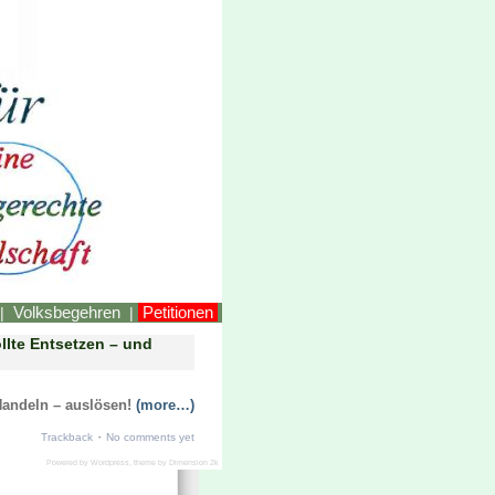
LINKEstmk
Volksbegehren
Petitionen
|
|
ollte Entsetzen – und
 Handeln – auslösen!
(more…)
·
Trackback
No comments yet
Powered by
Wordpress
, theme by
Dimension 2k