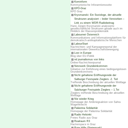
Kominform
Kommunistische Inforamtionsseite
KPÖ-Graz
KPÖ Graz
Krysmanski: Ein Soziologe, der aktuelle
Strukturen analysiert – leider Verstorben –
Link zu einem WDR-Radiobeitrag
Hans Jürgen Krysmanski analysierte
gesellschaftliche Strukturen gerade auch im
Hinblick der Klassenproblematik
Labournet Österreich
Kommunikations und Informationsplattform für
demokratisch-antikapitalistische Menschen
LabourStart
Nachrichten- und Kampagnenportal der
internationalen Gewerkschaftsbewegung
Lost in Europe
Blog über EU-Politik
nd journalismus von links
Online-Nachrichtenjournal
Netzwerk Grundeinkommen
Initiative zur Einführung eines bedingungslosen
Grundeinkommens
Nicht gehaltene Eröffnungsrede der
Salburger Festspiele Zieglers -2. Teil
Treffende Beschreibung der aktuellen Weltlage
Nicht gehaltene Eröffnungsrede der
Salzburger Festspiele Zieglers – 1.Tei
Zieglers treffende Beschreibung der aktuellen
Weltlage
Nie wieder Krieg
Homepage der Antikriegsaktion von Sahra
Wagenknecht
Palästina Solidarität
Homepage der Palästina Solidarität
Radio Helsinki
Freies Radio aus Graz
Realraum R3
Hackerspace in Graz
Rote Hilfe (Steiermark)