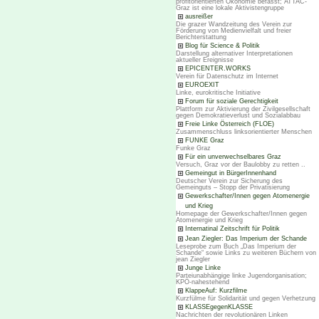
profitorientierten Ökonomie befasst; ATTAC-
Graz ist eine lokale Aktivistengruppe
ausreißer
Die grazer Wandzeitung des Verein zur
Förderung von Medienvielfalt und freier
Berichterstattung
Blog für Science & Politik
Darstellung alternativer Interpretationen
aktueller Ereignisse
EPICENTER.WORKS
Verein für Datenschutz im Internet
EUROEXIT
Linke, eurokritische Initiative
Forum für soziale Gerechtigkeit
Plattform zur Aktivierung der Zivilgesellschaft
gegen Demokratieverlust und Sozialabbau
Freie Linke Österreich (FLOE)
Zusammenschluss linksorientierter Menschen
FUNKE Graz
Funke Graz
Für ein unverwechselbares Graz
Versuch, Graz vor der Baulobby zu retten ..
Gemeingut in BürgerInnenhand
Deutscher Verein zur Sicherung des
Gemeinguts – Stopp der Privatisierung
Gewerkschafter/Innen gegen Atomenergie
und Krieg
Homepage der Gewerkschafter/Innen gegen
Atomenergie und Krieg
Internatinal Zeitschrift für Politik
Jean Ziegler: Das Imperium der Schande
Leseprobe zum Buch „Das Imperium der
Schande“ sowie Links zu weiteren Büchern von
jean Ziegler
Junge Linke
Parteiunabhängige linke Jugendorganisation;
KPÖ-nahestehend
KlappeAuf: Kurzfilme
Kurzfülme für Solidarität und gegen Verhetzung
KLASSEgegenKLASSE
Nachrichten der revolutionären Linken