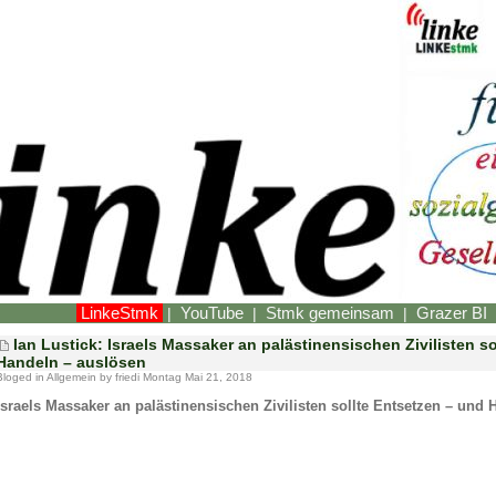
LinkeStmk
YouTube
Stmk gemeinsam
Grazer BI
|
|
|
Ian Lustick: Israels Massaker an palästinensischen Zivilisten s
Handeln – auslösen
Bloged in
Allgemein
by friedi Montag Mai 21, 2018
Israels Massaker an palästinensischen Zivilisten sollte Entsetzen – und