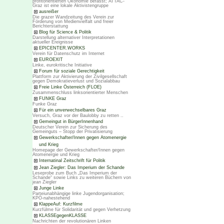
profitorientierten Ökonomie befasst; ATTAC-
Graz ist eine lokale Aktivistengruppe
ausreißer
Die grazer Wandzeitung des Verein zur
Förderung von Medienvielfalt und freier
Berichterstattung
Blog für Science & Politik
Darstellung alternativer Interpretationen
aktueller Ereignisse
EPICENTER.WORKS
Verein für Datenschutz im Internet
EUROEXIT
Linke, eurokritische Initiative
Forum für soziale Gerechtigkeit
Plattform zur Aktivierung der Zivilgesellschaft
gegen Demokratieverlust und Sozialabbau
Freie Linke Österreich (FLOE)
Zusammenschluss linksorientierter Menschen
FUNKE Graz
Funke Graz
Für ein unverwechselbares Graz
Versuch, Graz vor der Baulobby zu retten ..
Gemeingut in BürgerInnenhand
Deutscher Verein zur Sicherung des
Gemeinguts – Stopp der Privatisierung
Gewerkschafter/Innen gegen Atomenergie
und Krieg
Homepage der Gewerkschafter/Innen gegen
Atomenergie und Krieg
Internatinal Zeitschrift für Politik
Jean Ziegler: Das Imperium der Schande
Leseprobe zum Buch „Das Imperium der
Schande“ sowie Links zu weiteren Büchern von
jean Ziegler
Junge Linke
Parteiunabhängige linke Jugendorganisation;
KPÖ-nahestehend
KlappeAuf: Kurzfilme
Kurzfülme für Solidarität und gegen Verhetzung
KLASSEgegenKLASSE
Nachrichten der revolutionären Linken