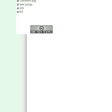
Comments
RSS
Valid
XHTML
XFN
WP