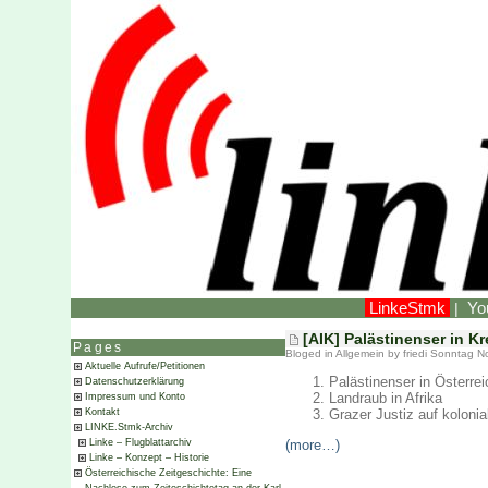
LinkeStmk
Yo
|
[AIK] Palästinenser in K
Pages
Bloged in
Allgemein
by friedi Sonntag 
Aktuelle Aufrufe/Petitionen
Palästinenser in Österrei
Datenschutzerklärung
Landraub in Afrika
Impressum und Konto
Grazer Justiz auf koloni
Kontakt
LINKE.Stmk-Archiv
(more…)
Linke – Flugblattarchiv
Linke – Konzept – Historie
Österreichische Zeitgeschichte: Eine