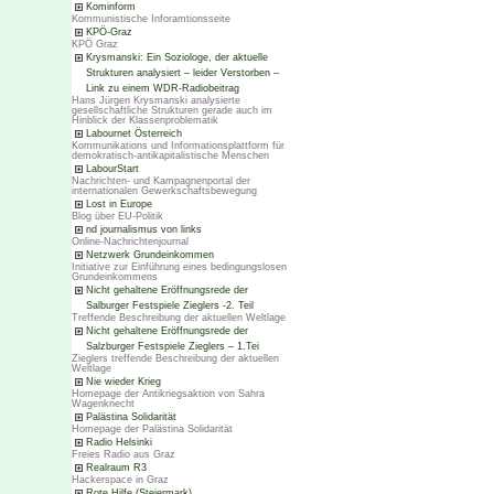
Kominform
Kommunistische Inforamtionsseite
KPÖ-Graz
KPÖ Graz
Krysmanski: Ein Soziologe, der aktuelle
Strukturen analysiert – leider Verstorben –
Link zu einem WDR-Radiobeitrag
Hans Jürgen Krysmanski analysierte
gesellschaftliche Strukturen gerade auch im
Hinblick der Klassenproblematik
Labournet Österreich
Kommunikations und Informationsplattform für
demokratisch-antikapitalistische Menschen
LabourStart
Nachrichten- und Kampagnenportal der
internationalen Gewerkschaftsbewegung
Lost in Europe
Blog über EU-Politik
nd journalismus von links
Online-Nachrichtenjournal
Netzwerk Grundeinkommen
Initiative zur Einführung eines bedingungslosen
Grundeinkommens
Nicht gehaltene Eröffnungsrede der
Salburger Festspiele Zieglers -2. Teil
Treffende Beschreibung der aktuellen Weltlage
Nicht gehaltene Eröffnungsrede der
Salzburger Festspiele Zieglers – 1.Tei
Zieglers treffende Beschreibung der aktuellen
Weltlage
Nie wieder Krieg
Homepage der Antikriegsaktion von Sahra
Wagenknecht
Palästina Solidarität
Homepage der Palästina Solidarität
Radio Helsinki
Freies Radio aus Graz
Realraum R3
Hackerspace in Graz
Rote Hilfe (Steiermark)