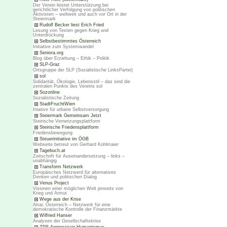
Der Verein leistet Unterstützung bei
gerichtlicher Verfolgung von politischen
Aktivisten – weltweit und auch vor Ort in der
Steiermark
Rudolf Becker liest Erich Fried
Lesung von Texten gegen Krieg und
Unterdrückung
Selbstbestimmtes Österreich
Initiative zum Systemwandel
Seniora.org
Blog über Erziehung – Ethik – Politik
SLP-Graz
Ortsgruppe der SLP (Sozialistische LinksPartei)
sol
Solidarität, Ökologie, Lebensstil – das sind die
zentralen Punkte des Vereins sol
Sozonline
Sozialistische Zeitung
StadtFruchtWien
Iniative für urbane Selbstversorgung
Steiermark Gemeinsam Jetzt
Steirische Vernetzungsplattform
Steirische Friedensplattform
Friedensbewegung
Steuerinitiative im ÖGB
Webseite betreut von Gerhard Kohlmaier
Tagebuch.at
Zeitschrift für Auseinandersetzung – links –
unabhängig
Transform Netzwerk
Europäisches Netzwerd für alternatives
Denken und politischen Dialog
Venus Project
Visionen einer möglichen Welt jenseits von
Krieg und Armut
Wege aus der Krise
Attac Österreich – Netzwerk für eine
demokratische Kontrolle der Finanzmärkte
Wilfried Hanser
Analysen der Gesellschaftskrise