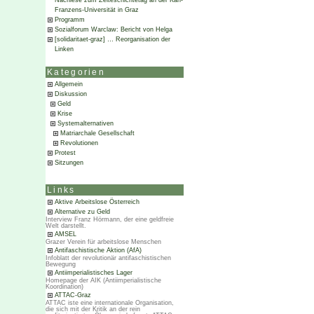
Nachlese zum Zeiteschichtetag an der Karl-
Franzens-Universität in Graz
Programm
Sozialforum Warclaw: Bericht von Helga
[solidaritaet-graz] … Reorganisation der
Linken
Kategorien
Allgemein
Diskussion
Geld
Krise
Systemalternativen
Matriarchale Gesellschaft
Revolutionen
Protest
Sitzungen
Links
Aktive Arbeitslose Österreich
Alternative zu Geld
Interview Franz Hörmann, der eine geldfreie
Welt darstellt.
AMSEL
Grazer Verein für arbeitslose Menschen
Antifaschistische Aktion (AfA)
Infoblatt der revolutionär antifaschistischen
Bewegung
Antiimperialistisches Lager
Homepage der AIK (Antiimperialistische
Koordination)
ATTAC-Graz
ATTAC iste eine internationale Organisation,
die sich mit der Kritik an der rein