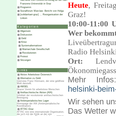
Nachlese zum Zeiteschichtetag an der Karl-
Heute
, Freit
Franzens-Universität in Graz
Programm
Sozialforum Warclaw: Bericht von Helga
Graz!
[solidaritaet-graz] … Reorganisation der
Linken
10:00-11:00 
Kategorien
Wer bekommt 
Allgemein
Diskussion
Geld
Liveübertra
Krise
Systemalternativen
Radio Helsink
Matriarchale Gesellschaft
Revolutionen
Protest
Ort:
Lendvi
Sitzungen
Ökonomiegass
Links
Aktive Arbeitslose Österreich
Mehr Info
Alternative zu Geld
Interview Franz Hörmann, der eine geldfreie
Welt darstellt.
helsinki-beim
AMSEL
Grazer Verein für arbeitslose Menschen
Antifaschistische Aktion (AfA)
Infoblatt der revolutionär antifaschistischen
Bewegung
Wir sehen uns
Antiimperialistisches Lager
Homepage der AIK (Antiimperialistische
Koordination)
Das Wetter wi
ATTAC-Graz
ATTAC iste eine internationale Organisation,
die sich mit der Kritik an der rein