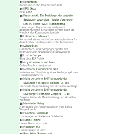
Kominform
Kommunistische Inforamtionsseite
KPÖ-Graz
KPÖ Graz
Krysmanski: Ein Soziologe, der aktuelle
Strukturen analysiert – leider Verstorben –
Link zu einem WDR-Radiobeitrag
Hans Jürgen Krysmanski analysierte
gesellschaftliche Strukturen gerade auch im
Hinblick der Klassenproblematik
Labournet Österreich
Kommunikations und Informationsplattform für
demokratisch-antikapitalistische Menschen
LabourStart
Nachrichten- und Kampagnenportal der
internationalen Gewerkschaftsbewegung
Lost in Europe
Blog über EU-Politik
nd journalismus von links
Online-Nachrichtenjournal
Netzwerk Grundeinkommen
Initiative zur Einführung eines bedingungslosen
Grundeinkommens
Nicht gehaltene Eröffnungsrede der
Salburger Festspiele Zieglers -2. Teil
Treffende Beschreibung der aktuellen Weltlage
Nicht gehaltene Eröffnungsrede der
Salzburger Festspiele Zieglers – 1.Tei
Zieglers treffende Beschreibung der aktuellen
Weltlage
Nie wieder Krieg
Homepage der Antikriegsaktion von Sahra
Wagenknecht
Palästina Solidarität
Homepage der Palästina Solidarität
Radio Helsinki
Freies Radio aus Graz
Realraum R3
Hackerspace in Graz
Rote Hilfe (Steiermark)