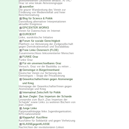
profitorientierten Ökonomie befasst; ATTAC-
Graz ist eine lokale Aktivistengruppe
ausreißer
Die grazer Wandzeitung des Verein zur
Förderung von Medienvielfalt und freier
Berichterstattung
Blog für Science & Politik
Darstellung alternativer Interpretationen
aktueller Ereignisse
EPICENTER.WORKS
Verein für Datenschutz im Internet
EUROEXIT
Linke, eurokritische Initiative
Forum für soziale Gerechtigkeit
Plattform zur Aktivierung der Zivilgesellschaft
gegen Demokratieverlust und Sozialabbau
Freie Linke Österreich (FLOE)
Zusammenschluss linksorientierter Menschen
FUNKE Graz
Funke Graz
Für ein unverwechselbares Graz
Versuch, Graz vor der Baulobby zu retten ..
Gemeingut in BürgerInnenhand
Deutscher Verein zur Sicherung des
Gemeinguts – Stopp der Privatisierung
Gewerkschafter/Innen gegen Atomenergie
und Krieg
Homepage der Gewerkschafter/Innen gegen
Atomenergie und Krieg
Internatinal Zeitschrift für Politik
Jean Ziegler: Das Imperium der Schande
Leseprobe zum Buch „Das Imperium der
Schande“ sowie Links zu weiteren Büchern von
jean Ziegler
Junge Linke
Parteiunabhängige linke Jugendorganisation;
KPÖ-nahestehend
KlappeAuf: Kurzfilme
Kurzfülme für Solidarität und gegen Verhetzung
KLASSEgegenKLASSE
Nachrichten der revolutionären Linken