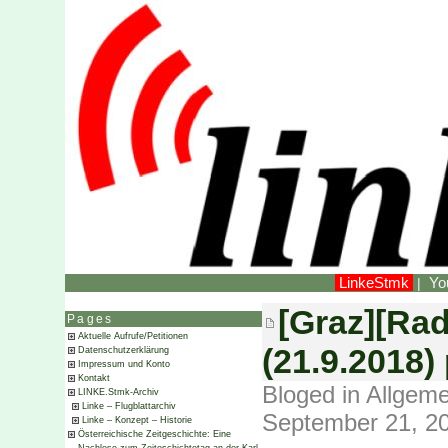
LinkeStmk
Yo
|
[Graz][Rad
Pages
Aktuelle Aufrufe/Petitionen
(21.9.2018)
Datenschutzerklärung
Impressum und Konto
Kontakt
Bloged in
Allgeme
LINKE.Stmk-Archiv
Linke – Flugblattarchiv
September 21, 2
Linke – Konzept – Historie
Österreichische Zeitgeschichte: Eine