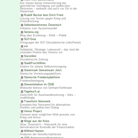
Der Verein leistet Unterstützung bei
gerichtlicher Verfolgung von politischen
Aktivisten – weltweit und auch vor Ort in der
Steiermark
Rudolf Becker liest Erich Fried
Lesung von Texten gegen Krieg und
Unterdrückung
Selbstbestimmtes Österreich
Initiative zum Systemwandel
Seniora.org
Blog über Erziehung – Ethik – Politik
SLP-Graz
Ortsgruppe der SLP (Sozialistische LinksPartei)
sol
Solidarität, Ökologie, Lebensstil – das sind die
zentralen Punkte des Vereins sol
Sozonline
Sozialistische Zeitung
StadtFruchtWien
Iniative für urbane Selbstversorgung
Steiermark Gemeinsam Jetzt
Steirische Vernetzungsplattform
Steirische Friedensplattform
Friedensbewegung
Steuerinitiative im ÖGB
Webseite betreut von Gerhard Kohlmaier
Tagebuch.at
Zeitschrift für Auseinandersetzung – links –
unabhängig
Transform Netzwerk
Europäisches Netzwerd für alternatives
Denken und politischen Dialog
Venus Project
Visionen einer möglichen Welt jenseits von
Krieg und Armut
Wege aus der Krise
Attac Österreich – Netzwerk für eine
demokratische Kontrolle der Finanzmärkte
Wilfried Hanser
Analysen der Gesellschaftskrise