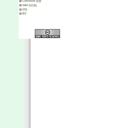
Comments
RSS
Valid
XHTML
XFN
WP