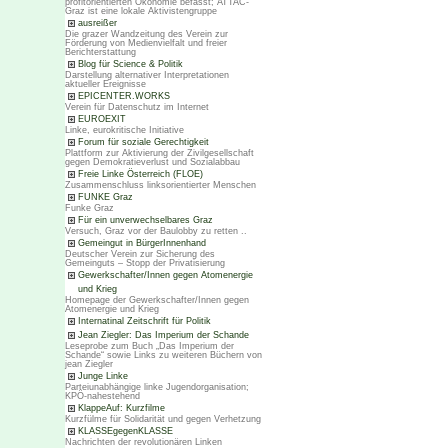
profitorientierten Ökonomie befasst; ATTAC-
Graz ist eine lokale Aktivistengruppe
ausreißer
Die grazer Wandzeitung des Verein zur
Förderung von Medienvielfalt und freier
Berichterstattung
Blog für Science & Politik
Darstellung alternativer Interpretationen
aktueller Ereignisse
EPICENTER.WORKS
Verein für Datenschutz im Internet
EUROEXIT
Linke, eurokritische Initiative
Forum für soziale Gerechtigkeit
Plattform zur Aktivierung der Zivilgesellschaft
gegen Demokratieverlust und Sozialabbau
Freie Linke Österreich (FLOE)
Zusammenschluss linksorientierter Menschen
FUNKE Graz
Funke Graz
Für ein unverwechselbares Graz
Versuch, Graz vor der Baulobby zu retten ..
Gemeingut in BürgerInnenhand
Deutscher Verein zur Sicherung des
Gemeinguts – Stopp der Privatisierung
Gewerkschafter/Innen gegen Atomenergie
und Krieg
Homepage der Gewerkschafter/Innen gegen
Atomenergie und Krieg
Internatinal Zeitschrift für Politik
Jean Ziegler: Das Imperium der Schande
Leseprobe zum Buch „Das Imperium der
Schande“ sowie Links zu weiteren Büchern von
jean Ziegler
Junge Linke
Parteiunabhängige linke Jugendorganisation;
KPÖ-nahestehend
KlappeAuf: Kurzfilme
Kurzfülme für Solidarität und gegen Verhetzung
KLASSEgegenKLASSE
Nachrichten der revolutionären Linken