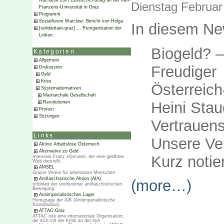
Nachlese zum Zeiteschichtetag an der Karl-
Dienstag Februar
Franzens-Universität in Graz
Programm
Sozialforum Warclaw: Bericht von Helga
In diesem Ne
[solidaritaet-graz] … Reorganisation der
Linken
Biogeld? –
Kategorien
Allgemein
Freudig
Diskussion
Geld
Krise
Österreich
Systemalternativen
Matriarchale Gesellschaft
Heini Stau
Revolutionen
Protest
Sitzungen
Vertrauens
Links
Unsere Ve
Aktive Arbeitslose Österreich
Alternative zu Geld
Kurz notier
Interview Franz Hörmann, der eine geldfreie
Welt darstellt.
AMSEL
Grazer Verein für arbeitslose Menschen
Antifaschistische Aktion (AfA)
(more…)
Infoblatt der revolutionär antifaschistischen
Bewegung
Antiimperialistisches Lager
Homepage der AIK (Antiimperialistische
Koordination)
ATTAC-Graz
ATTAC iste eine internationale Organisation,
die sich mit der Kritik an der rein