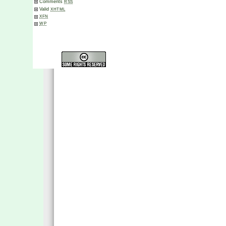
Comments
RSS
Valid
XHTML
XFN
WP