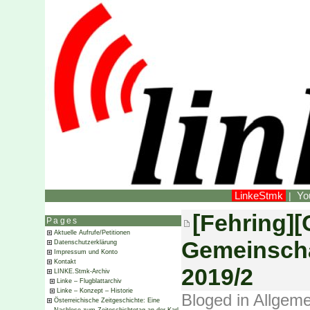
LinkeStmk
Yo
|
[Fehring]
Pages
Aktuelle Aufrufe/Petitionen
Gemeinscha
Datenschutzerklärung
Impressum und Konto
Kontakt
2019/2
LINKE.Stmk-Archiv
Linke – Flugblattarchiv
Linke – Konzept – Historie
Bloged in
Allgeme
Österreichische Zeitgeschichte: Eine