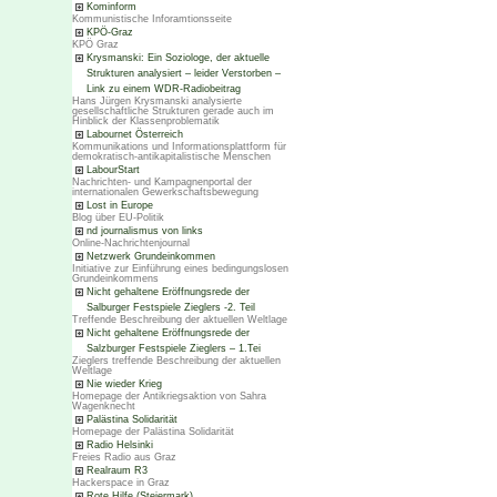
Kominform
Kommunistische Inforamtionsseite
KPÖ-Graz
KPÖ Graz
Krysmanski: Ein Soziologe, der aktuelle
Strukturen analysiert – leider Verstorben –
Link zu einem WDR-Radiobeitrag
Hans Jürgen Krysmanski analysierte
gesellschaftliche Strukturen gerade auch im
Hinblick der Klassenproblematik
Labournet Österreich
Kommunikations und Informationsplattform für
demokratisch-antikapitalistische Menschen
LabourStart
Nachrichten- und Kampagnenportal der
internationalen Gewerkschaftsbewegung
Lost in Europe
Blog über EU-Politik
nd journalismus von links
Online-Nachrichtenjournal
Netzwerk Grundeinkommen
Initiative zur Einführung eines bedingungslosen
Grundeinkommens
Nicht gehaltene Eröffnungsrede der
Salburger Festspiele Zieglers -2. Teil
Treffende Beschreibung der aktuellen Weltlage
Nicht gehaltene Eröffnungsrede der
Salzburger Festspiele Zieglers – 1.Tei
Zieglers treffende Beschreibung der aktuellen
Weltlage
Nie wieder Krieg
Homepage der Antikriegsaktion von Sahra
Wagenknecht
Palästina Solidarität
Homepage der Palästina Solidarität
Radio Helsinki
Freies Radio aus Graz
Realraum R3
Hackerspace in Graz
Rote Hilfe (Steiermark)