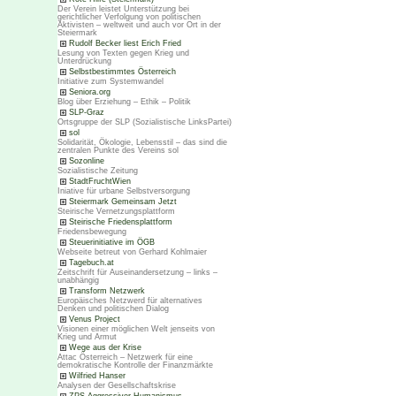
Der Verein leistet Unterstützung bei
gerichtlicher Verfolgung von politischen
Aktivisten – weltweit und auch vor Ort in der
Steiermark
Rudolf Becker liest Erich Fried
Lesung von Texten gegen Krieg und
Unterdrückung
Selbstbestimmtes Österreich
Initiative zum Systemwandel
Seniora.org
Blog über Erziehung – Ethik – Politik
SLP-Graz
Ortsgruppe der SLP (Sozialistische LinksPartei)
sol
Solidarität, Ökologie, Lebensstil – das sind die
zentralen Punkte des Vereins sol
Sozonline
Sozialistische Zeitung
StadtFruchtWien
Iniative für urbane Selbstversorgung
Steiermark Gemeinsam Jetzt
Steirische Vernetzungsplattform
Steirische Friedensplattform
Friedensbewegung
Steuerinitiative im ÖGB
Webseite betreut von Gerhard Kohlmaier
Tagebuch.at
Zeitschrift für Auseinandersetzung – links –
unabhängig
Transform Netzwerk
Europäisches Netzwerd für alternatives
Denken und politischen Dialog
Venus Project
Visionen einer möglichen Welt jenseits von
Krieg und Armut
Wege aus der Krise
Attac Österreich – Netzwerk für eine
demokratische Kontrolle der Finanzmärkte
Wilfried Hanser
Analysen der Gesellschaftskrise