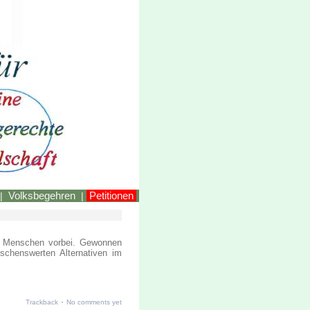
LINKEstmk
Volksbegehren
Petitionen
|
|
en Menschen vorbei. Gewonnen
nschenswerten Alternativen im
·
Trackback
No comments yet