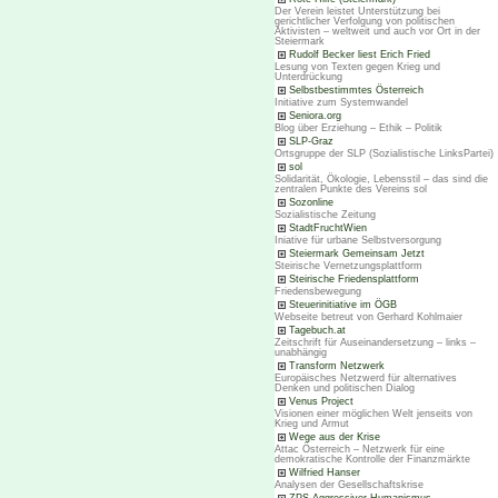
Der Verein leistet Unterstützung bei
gerichtlicher Verfolgung von politischen
Aktivisten – weltweit und auch vor Ort in der
Steiermark
Rudolf Becker liest Erich Fried
Lesung von Texten gegen Krieg und
Unterdrückung
Selbstbestimmtes Österreich
Initiative zum Systemwandel
Seniora.org
Blog über Erziehung – Ethik – Politik
SLP-Graz
Ortsgruppe der SLP (Sozialistische LinksPartei)
sol
Solidarität, Ökologie, Lebensstil – das sind die
zentralen Punkte des Vereins sol
Sozonline
Sozialistische Zeitung
StadtFruchtWien
Iniative für urbane Selbstversorgung
Steiermark Gemeinsam Jetzt
Steirische Vernetzungsplattform
Steirische Friedensplattform
Friedensbewegung
Steuerinitiative im ÖGB
Webseite betreut von Gerhard Kohlmaier
Tagebuch.at
Zeitschrift für Auseinandersetzung – links –
unabhängig
Transform Netzwerk
Europäisches Netzwerd für alternatives
Denken und politischen Dialog
Venus Project
Visionen einer möglichen Welt jenseits von
Krieg und Armut
Wege aus der Krise
Attac Österreich – Netzwerk für eine
demokratische Kontrolle der Finanzmärkte
Wilfried Hanser
Analysen der Gesellschaftskrise