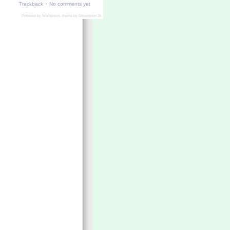
·
Trackback
No comments yet
Powered by
Wordpress
, theme by
Dimension 2k