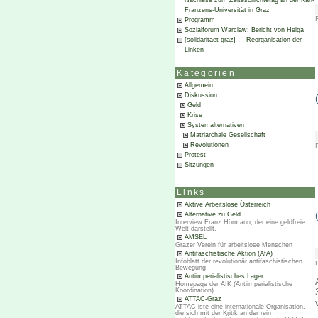
Nachlese zum Zeiteschichtetag an der Karl-
Franzens-Universität in Graz
Programm
Sozialforum Warclaw: Bericht von Helga
[solidaritaet-graz] … Reorganisation der
Linken
Kategorien
Allgemein
Diskussion
Geld
Krise
Systemalternativen
Matriarchale Gesellschaft
Revolutionen
Protest
Sitzungen
Links
Aktive Arbeitslose Österreich
Alternative zu Geld
Interview Franz Hörmann, der eine geldfreie
Welt darstellt.
AMSEL
Grazer Verein für arbeitslose Menschen
Antifaschistische Aktion (AfA)
Infoblatt der revolutionär antifaschistischen
Bewegung
Antiimperialistisches Lager
Homepage der AIK (Antiimperialistische
Koordination)
ATTAC-Graz
ATTAC iste eine internationale Organisation,
die sich mit der Kritik an der rein