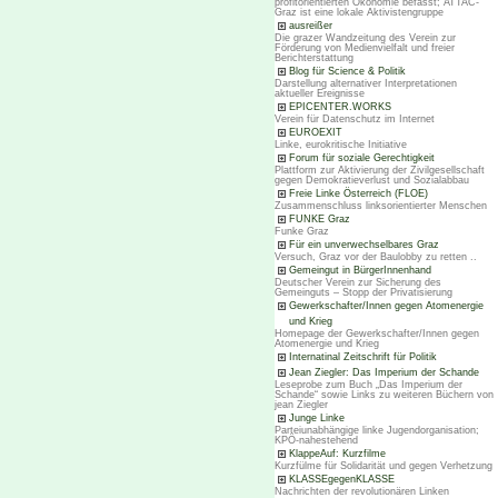
profitorientierten Ökonomie befasst; ATTAC-
Graz ist eine lokale Aktivistengruppe
ausreißer
Die grazer Wandzeitung des Verein zur
Förderung von Medienvielfalt und freier
Berichterstattung
Blog für Science & Politik
Darstellung alternativer Interpretationen
aktueller Ereignisse
EPICENTER.WORKS
Verein für Datenschutz im Internet
EUROEXIT
Linke, eurokritische Initiative
Forum für soziale Gerechtigkeit
Plattform zur Aktivierung der Zivilgesellschaft
gegen Demokratieverlust und Sozialabbau
Freie Linke Österreich (FLOE)
Zusammenschluss linksorientierter Menschen
FUNKE Graz
Funke Graz
Für ein unverwechselbares Graz
Versuch, Graz vor der Baulobby zu retten ..
Gemeingut in BürgerInnenhand
Deutscher Verein zur Sicherung des
Gemeinguts – Stopp der Privatisierung
Gewerkschafter/Innen gegen Atomenergie
und Krieg
Homepage der Gewerkschafter/Innen gegen
Atomenergie und Krieg
Internatinal Zeitschrift für Politik
Jean Ziegler: Das Imperium der Schande
Leseprobe zum Buch „Das Imperium der
Schande“ sowie Links zu weiteren Büchern von
jean Ziegler
Junge Linke
Parteiunabhängige linke Jugendorganisation;
KPÖ-nahestehend
KlappeAuf: Kurzfilme
Kurzfülme für Solidarität und gegen Verhetzung
KLASSEgegenKLASSE
Nachrichten der revolutionären Linken