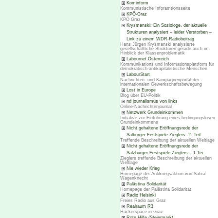
Kominform
Kommunistische Inforamtionsseite
KPÖ-Graz
KPÖ Graz
Krysmanski: Ein Soziologe, der aktuelle
Strukturen analysiert – leider Verstorben –
Link zu einem WDR-Radiobeitrag
Hans Jürgen Krysmanski analysierte
gesellschaftliche Strukturen gerade auch im
Hinblick der Klassenproblematik
Labournet Österreich
Kommunikations und Informationsplattform für
demokratisch-antikapitalistische Menschen
LabourStart
Nachrichten- und Kampagnenportal der
internationalen Gewerkschaftsbewegung
Lost in Europe
Blog über EU-Politik
nd journalismus von links
Online-Nachrichtenjournal
Netzwerk Grundeinkommen
Initiative zur Einführung eines bedingungslosen
Grundeinkommens
Nicht gehaltene Eröffnungsrede der
Salburger Festspiele Zieglers -2. Teil
Treffende Beschreibung der aktuellen Weltlage
Nicht gehaltene Eröffnungsrede der
Salzburger Festspiele Zieglers – 1.Tei
Zieglers treffende Beschreibung der aktuellen
Weltlage
Nie wieder Krieg
Homepage der Antikriegsaktion von Sahra
Wagenknecht
Palästina Solidarität
Homepage der Palästina Solidarität
Radio Helsinki
Freies Radio aus Graz
Realraum R3
Hackerspace in Graz
Rote Hilfe (Steiermark)