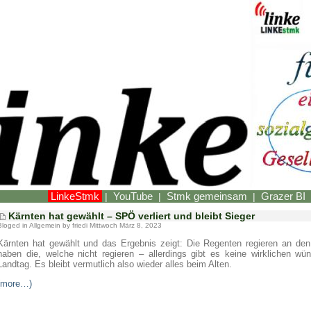
LinkeStmk
YouTube
Stmk gemeinsam
Grazer BI
|
|
|
Kärnten hat gewählt – SPÖ verliert und bleibt Sieger
Bloged in
Allgemein
by friedi Mittwoch März 8, 2023
Kärnten hat gewählt und das Ergebnis zeigt: Die Regenten regieren an d
haben die, welche nicht regieren – allerdings gibt es keine wirklichen wü
Landtag. Es bleibt vermutlich also wieder alles beim Alten.
(more…)