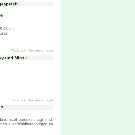
gespräch
ch:
9:45 Uhr
 Graz
·
Trackback
No comments yet
sky und Minsk
·
Trackback
No comments yet
n?
nis nicht berücksichtigt sind:
en aller Wahlberechtigten zu