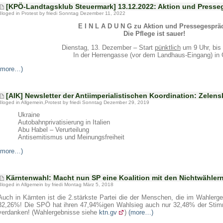
[KPÖ-Landtagsklub Steuermark] 13.12.2022: Aktion und Presse
Bloged in
Protest
by friedi Sonntag Dezember 11, 2022
E I N L A D U N G zu Aktion und Pressegesprä
Die Pflege ist sauer!
Dienstag, 13. Dezember – Start
pünktlich
um 9 Uhr, bis 
In der Herrengasse (vor dem Landhaus-Eingang) in
(more…)
[AIK] Newsletter der Antiimperialistischen Koordination: Zelen
Bloged in
Allgemein
,
Protest
by friedi Sonntag Dezember 29, 2019
Ukraine
Autobahnprivatisierung in Italien
Abu Habel – Verurteilung
Antisemitismus und Meinungsfreiheit
(more…)
Kärntenwahl: Macht nun SP eine Koalition mit den Nichtwähler
Bloged in
Allgemein
by friedi Montag März 5, 2018
Auch in Kärnten ist die 2.stärkste Partei die der Menschen, die im Wahlergeb
32,26%! Die SPÖ hat ihren 47,94%igen Wahlsieg auch nur 32,48% der Stimm
verdanken! (Wahlergebnisse siehe
ktn.gv
)
(more…)