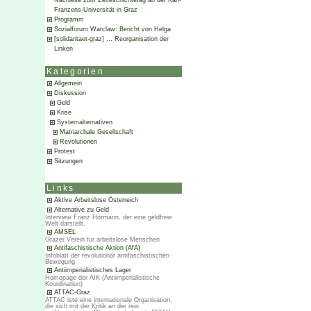
Nachlese zum Zeiteschichtetag an der Karl-
Franzens-Universität in Graz
Programm
Sozialforum Warclaw: Bericht von Helga
[solidaritaet-graz] … Reorganisation der
Linken
Kategorien
Allgemein
Diskussion
Geld
Krise
Systemalternativen
Matriarchale Gesellschaft
Revolutionen
Protest
Sitzungen
Links
Aktive Arbeitslose Österreich
Alternative zu Geld
Interview Franz Hörmann, der eine geldfreie
Welt darstellt.
AMSEL
Grazer Verein für arbeitslose Menschen
Antifaschistische Aktion (AfA)
Infoblatt der revolutionär antifaschistischen
Bewegung
Antiimperialistisches Lager
Homepage der AIK (Antiimperialistische
Koordination)
ATTAC-Graz
ATTAC iste eine internationale Organisation,
die sich mit der Kritik an der rein