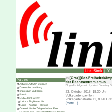
LinkeStmk
Yo
|
[Graz][Soz.Freiheitskämp
Pages
der Rechtsextremismus
Aktuelle Aufrufe/Petitionen
Bloged in
Allgemein
by friedi Dienstag 
Datenschutzerklärung
23. Oktober 2018, 18.30 Uhr
Impressum und Konto
Kontakt
Volksgartenpavillon
LINKE.Stmk-Archiv
Volksgartenstraße 11, 8020 Gra
Linke – Flugblattarchiv
(more…)
Linke – Konzept – Historie
Österreichische Zeitgeschichte: Eine