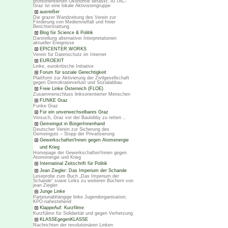
profitorientierten Ökonomie befasst; ATTAC-
Graz ist eine lokale Aktivistengruppe
ausreißer
Die grazer Wandzeitung des Verein zur
Förderung von Medienvielfalt und freier
Berichterstattung
Blog für Science & Politik
Darstellung alternativer Interpretationen
aktueller Ereignisse
EPICENTER.WORKS
Verein für Datenschutz im Internet
EUROEXIT
Linke, eurokritische Initiative
Forum für soziale Gerechtigkeit
Plattform zur Aktivierung der Zivilgesellschaft
gegen Demokratieverlust und Sozialabbau
Freie Linke Österreich (FLOE)
Zusammenschluss linksorientierter Menschen
FUNKE Graz
Funke Graz
Für ein unverwechselbares Graz
Versuch, Graz vor der Baulobby zu retten ..
Gemeingut in BürgerInnenhand
Deutscher Verein zur Sicherung des
Gemeinguts – Stopp der Privatisierung
Gewerkschafter/Innen gegen Atomenergie
und Krieg
Homepage der Gewerkschafter/Innen gegen
Atomenergie und Krieg
Internatinal Zeitschrift für Politik
Jean Ziegler: Das Imperium der Schande
Leseprobe zum Buch „Das Imperium der
Schande“ sowie Links zu weiteren Büchern von
jean Ziegler
Junge Linke
Parteiunabhängige linke Jugendorganisation;
KPÖ-nahestehend
KlappeAuf: Kurzfilme
Kurzfülme für Solidarität und gegen Verhetzung
KLASSEgegenKLASSE
Nachrichten der revolutionären Linken