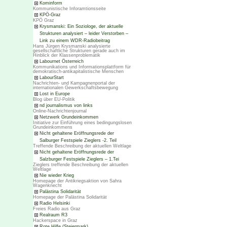
Kominform
Kommunistische Inforamtionsseite
KPÖ-Graz
KPÖ Graz
Krysmanski: Ein Soziologe, der aktuelle
Strukturen analysiert – leider Verstorben –
Link zu einem WDR-Radiobeitrag
Hans Jürgen Krysmanski analysierte
gesellschaftliche Strukturen gerade auch im
Hinblick der Klassenproblematik
Labournet Österreich
Kommunikations und Informationsplattform für
demokratisch-antikapitalistische Menschen
LabourStart
Nachrichten- und Kampagnenportal der
internationalen Gewerkschaftsbewegung
Lost in Europe
Blog über EU-Politik
nd journalismus von links
Online-Nachrichtenjournal
Netzwerk Grundeinkommen
Initiative zur Einführung eines bedingungslosen
Grundeinkommens
Nicht gehaltene Eröffnungsrede der
Salburger Festspiele Zieglers -2. Teil
Treffende Beschreibung der aktuellen Weltlage
Nicht gehaltene Eröffnungsrede der
Salzburger Festspiele Zieglers – 1.Tei
Zieglers treffende Beschreibung der aktuellen
Weltlage
Nie wieder Krieg
Homepage der Antikriegsaktion von Sahra
Wagenknecht
Palästina Solidarität
Homepage der Palästina Solidarität
Radio Helsinki
Freies Radio aus Graz
Realraum R3
Hackerspace in Graz
Rote Hilfe (Steiermark)