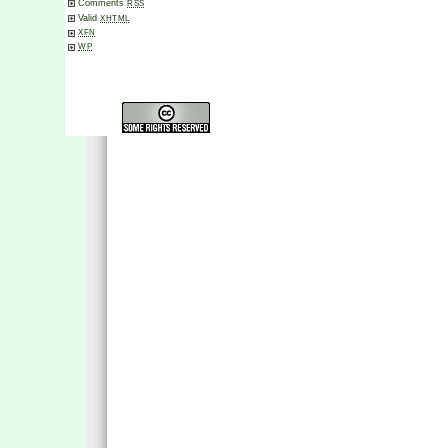
Comments
RSS
Valid
XHTML
XFN
WP