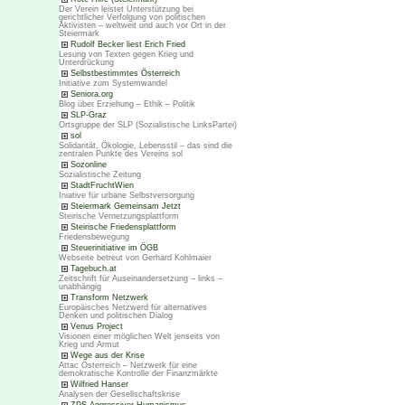
Der Verein leistet Unterstützung bei
gerichtlicher Verfolgung von politischen
Aktivisten – weltweit und auch vor Ort in der
Steiermark
Rudolf Becker liest Erich Fried
Lesung von Texten gegen Krieg und
Unterdrückung
Selbstbestimmtes Österreich
Initiative zum Systemwandel
Seniora.org
Blog über Erziehung – Ethik – Politik
SLP-Graz
Ortsgruppe der SLP (Sozialistische LinksPartei)
sol
Solidarität, Ökologie, Lebensstil – das sind die
zentralen Punkte des Vereins sol
Sozonline
Sozialistische Zeitung
StadtFruchtWien
Iniative für urbane Selbstversorgung
Steiermark Gemeinsam Jetzt
Steirische Vernetzungsplattform
Steirische Friedensplattform
Friedensbewegung
Steuerinitiative im ÖGB
Webseite betreut von Gerhard Kohlmaier
Tagebuch.at
Zeitschrift für Auseinandersetzung – links –
unabhängig
Transform Netzwerk
Europäisches Netzwerd für alternatives
Denken und politischen Dialog
Venus Project
Visionen einer möglichen Welt jenseits von
Krieg und Armut
Wege aus der Krise
Attac Österreich – Netzwerk für eine
demokratische Kontrolle der Finanzmärkte
Wilfried Hanser
Analysen der Gesellschaftskrise