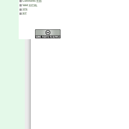
Comments
RSS
Valid
XHTML
XFN
WP