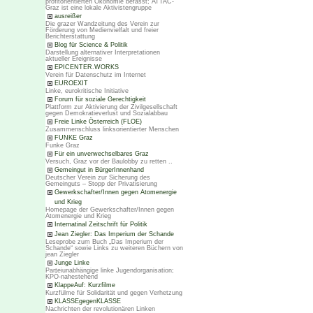
profitorientierten Ökonomie befasst; ATTAC-
Graz ist eine lokale Aktivistengruppe
ausreißer
Die grazer Wandzeitung des Verein zur
Förderung von Medienvielfalt und freier
Berichterstattung
Blog für Science & Politik
Darstellung alternativer Interpretationen
aktueller Ereignisse
EPICENTER.WORKS
Verein für Datenschutz im Internet
EUROEXIT
Linke, eurokritische Initiative
Forum für soziale Gerechtigkeit
Plattform zur Aktivierung der Zivilgesellschaft
gegen Demokratieverlust und Sozialabbau
Freie Linke Österreich (FLOE)
Zusammenschluss linksorientierter Menschen
FUNKE Graz
Funke Graz
Für ein unverwechselbares Graz
Versuch, Graz vor der Baulobby zu retten ..
Gemeingut in BürgerInnenhand
Deutscher Verein zur Sicherung des
Gemeinguts – Stopp der Privatisierung
Gewerkschafter/Innen gegen Atomenergie
und Krieg
Homepage der Gewerkschafter/Innen gegen
Atomenergie und Krieg
Internatinal Zeitschrift für Politik
Jean Ziegler: Das Imperium der Schande
Leseprobe zum Buch „Das Imperium der
Schande“ sowie Links zu weiteren Büchern von
jean Ziegler
Junge Linke
Parteiunabhängige linke Jugendorganisation;
KPÖ-nahestehend
KlappeAuf: Kurzfilme
Kurzfülme für Solidarität und gegen Verhetzung
KLASSEgegenKLASSE
Nachrichten der revolutionären Linken