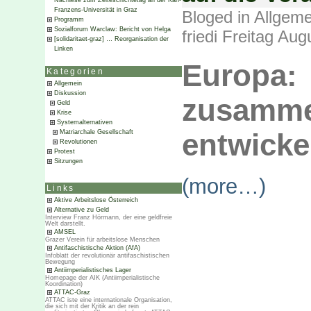
Nachlese zum Zeiteschichtetag an der Karl-
Franzens-Universität in Graz
Bloged in
Allgeme
Programm
Sozialforum Warclaw: Bericht von Helga
friedi Freitag Au
[solidaritaet-graz] … Reorganisation der
Linken
Europ
Kategorien
Allgemein
Diskussion
zusamme
Geld
Krise
Systemalternativen
entwicke
Matriarchale Gesellschaft
Revolutionen
Protest
Sitzungen
(more…)
Links
Aktive Arbeitslose Österreich
Alternative zu Geld
Interview Franz Hörmann, der eine geldfreie
Welt darstellt.
AMSEL
Grazer Verein für arbeitslose Menschen
Antifaschistische Aktion (AfA)
Infoblatt der revolutionär antifaschistischen
Bewegung
Antiimperialistisches Lager
Homepage der AIK (Antiimperialistische
Koordination)
ATTAC-Graz
ATTAC iste eine internationale Organisation,
die sich mit der Kritik an der rein