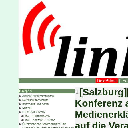
LinkeStmk
Yo
|
[Salzburg]
Pages
Aktuelle Aufrufe/Petitionen
Konferenz 
Datenschutzerklärung
Impressum und Konto
Kontakt
Medienerkl
LINKE.Stmk-Archiv
Linke – Flugblattarchiv
Linke – Konzept – Historie
auf die Ver
Österreichische Zeitgeschichte: Eine