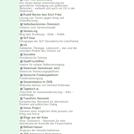
Der Verein leistet Unterstützung bei
gerichtlicher Verfolgung von politischen
Aktivisten – weltweit und auch vor Ort in der
Steiermark
Rudolf Becker liest Erich Fried
Lesung von Texten gegen Krieg und
Unterdrückung
Selbstbestimmtes Österreich
Initiative zum Systemwandel
Seniora.org
Blog über Erziehung – Ethik – Politik
SLP-Graz
Ortsgruppe der SLP (Sozialistische LinksPartei)
sol
Solidarität, Ökologie, Lebensstil – das sind die
zentralen Punkte des Vereins sol
Sozonline
Sozialistische Zeitung
StadtFruchtWien
Iniative für urbane Selbstversorgung
Steiermark Gemeinsam Jetzt
Steirische Vernetzungsplattform
Steirische Friedensplattform
Friedensbewegung
Steuerinitiative im ÖGB
Webseite betreut von Gerhard Kohlmaier
Tagebuch.at
Zeitschrift für Auseinandersetzung – links –
unabhängig
Transform Netzwerk
Europäisches Netzwerd für alternatives
Denken und politischen Dialog
Venus Project
Visionen einer möglichen Welt jenseits von
Krieg und Armut
Wege aus der Krise
Attac Österreich – Netzwerk für eine
demokratische Kontrolle der Finanzmärkte
Wilfried Hanser
Analysen der Gesellschaftskrise