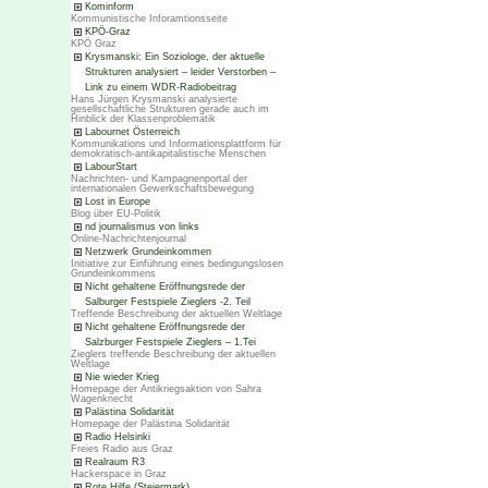
Kominform
Kommunistische Inforamtionsseite
KPÖ-Graz
KPÖ Graz
Krysmanski: Ein Soziologe, der aktuelle
Strukturen analysiert – leider Verstorben –
Link zu einem WDR-Radiobeitrag
Hans Jürgen Krysmanski analysierte
gesellschaftliche Strukturen gerade auch im
Hinblick der Klassenproblematik
Labournet Österreich
Kommunikations und Informationsplattform für
demokratisch-antikapitalistische Menschen
LabourStart
Nachrichten- und Kampagnenportal der
internationalen Gewerkschaftsbewegung
Lost in Europe
Blog über EU-Politik
nd journalismus von links
Online-Nachrichtenjournal
Netzwerk Grundeinkommen
Initiative zur Einführung eines bedingungslosen
Grundeinkommens
Nicht gehaltene Eröffnungsrede der
Salburger Festspiele Zieglers -2. Teil
Treffende Beschreibung der aktuellen Weltlage
Nicht gehaltene Eröffnungsrede der
Salzburger Festspiele Zieglers – 1.Tei
Zieglers treffende Beschreibung der aktuellen
Weltlage
Nie wieder Krieg
Homepage der Antikriegsaktion von Sahra
Wagenknecht
Palästina Solidarität
Homepage der Palästina Solidarität
Radio Helsinki
Freies Radio aus Graz
Realraum R3
Hackerspace in Graz
Rote Hilfe (Steiermark)