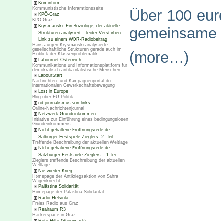
Kominform
Kommunistische Inforamtionsseite
Über 100 eur
KPÖ-Graz
KPÖ Graz
Krysmanski: Ein Soziologe, der aktuelle
gemeinsame
Strukturen analysiert – leider Verstorben –
Link zu einem WDR-Radiobeitrag
Hans Jürgen Krysmanski analysierte
gesellschaftliche Strukturen gerade auch im
(more…)
Hinblick der Klassenproblematik
Labournet Österreich
Kommunikations und Informationsplattform für
demokratisch-antikapitalistische Menschen
LabourStart
Nachrichten- und Kampagnenportal der
internationalen Gewerkschaftsbewegung
Lost in Europe
Blog über EU-Politik
nd journalismus von links
Online-Nachrichtenjournal
Netzwerk Grundeinkommen
Initiative zur Einführung eines bedingungslosen
Grundeinkommens
Nicht gehaltene Eröffnungsrede der
Salburger Festspiele Zieglers -2. Teil
Treffende Beschreibung der aktuellen Weltlage
Nicht gehaltene Eröffnungsrede der
Salzburger Festspiele Zieglers – 1.Tei
Zieglers treffende Beschreibung der aktuellen
Weltlage
Nie wieder Krieg
Homepage der Antikriegsaktion von Sahra
Wagenknecht
Palästina Solidarität
Homepage der Palästina Solidarität
Radio Helsinki
Freies Radio aus Graz
Realraum R3
Hackerspace in Graz
Rote Hilfe (Steiermark)