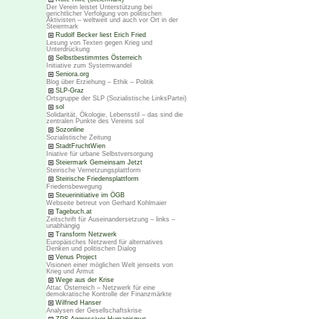
Der Verein leistet Unterstützung bei
gerichtlicher Verfolgung von politischen
Aktivisten – weltweit und auch vor Ort in der
Steiermark
Rudolf Becker liest Erich Fried
Lesung von Texten gegen Krieg und
Unterdrückung
Selbstbestimmtes Österreich
Initiative zum Systemwandel
Seniora.org
Blog über Erziehung – Ethik – Politik
SLP-Graz
Ortsgruppe der SLP (Sozialistische LinksPartei)
sol
Solidarität, Ökologie, Lebensstil – das sind die
zentralen Punkte des Vereins sol
Sozonline
Sozialistische Zeitung
StadtFruchtWien
Iniative für urbane Selbstversorgung
Steiermark Gemeinsam Jetzt
Steirische Vernetzungsplattform
Steirische Friedensplattform
Friedensbewegung
Steuerinitiative im ÖGB
Webseite betreut von Gerhard Kohlmaier
Tagebuch.at
Zeitschrift für Auseinandersetzung – links –
unabhängig
Transform Netzwerk
Europäisches Netzwerd für alternatives
Denken und politischen Dialog
Venus Project
Visionen einer möglichen Welt jenseits von
Krieg und Armut
Wege aus der Krise
Attac Österreich – Netzwerk für eine
demokratische Kontrolle der Finanzmärkte
Wilfried Hanser
Analysen der Gesellschaftskrise