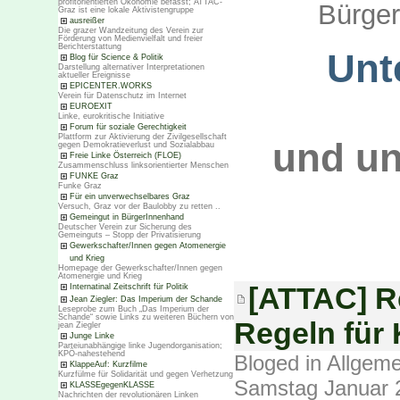
profitorientierten Ökonomie befasst; ATTAC-
Bürger
Graz ist eine lokale Aktivistengruppe
ausreißer
Die grazer Wandzeitung des Verein zur
Förderung von Medienvielfalt und freier
Berichterstattung
Unt
Blog für Science & Politik
Darstellung alternativer Interpretationen
aktueller Ereignisse
EPICENTER.WORKS
Verein für Datenschutz im Internet
EUROEXIT
Linke, eurokritische Initiative
Forum für soziale Gerechtigkeit
Plattform zur Aktivierung der Zivilgesellschaft
und un
gegen Demokratieverlust und Sozialabbau
Freie Linke Österreich (FLOE)
Zusammenschluss linksorientierter Menschen
FUNKE Graz
Funke Graz
Für ein unverwechselbares Graz
Versuch, Graz vor der Baulobby zu retten ..
Gemeingut in BürgerInnenhand
Deutscher Verein zur Sicherung des
Gemeinguts – Stopp der Privatisierung
Gewerkschafter/Innen gegen Atomenergie
und Krieg
Homepage der Gewerkschafter/Innen gegen
Atomenergie und Krieg
[ATTAC] R
Internatinal Zeitschrift für Politik
Jean Ziegler: Das Imperium der Schande
Leseprobe zum Buch „Das Imperium der
Schande“ sowie Links zu weiteren Büchern von
Regeln für
jean Ziegler
Junge Linke
Parteiunabhängige linke Jugendorganisation;
KPÖ-nahestehend
Bloged in
Allgeme
KlappeAuf: Kurzfilme
Kurzfülme für Solidarität und gegen Verhetzung
Samstag Januar 
KLASSEgegenKLASSE
Nachrichten der revolutionären Linken