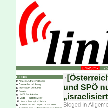
LinkeStmk
Yo
|
[Österreic
Pages
Aktuelle Aufrufe/Petitionen
und SPÖ nu
Datenschutzerklärung
Impressum und Konto
Kontakt
„israelisier
LINKE.Stmk-Archiv
Linke – Flugblattarchiv
Linke – Konzept – Historie
Bloged in
Allgeme
Österreichische Zeitgeschichte: Eine