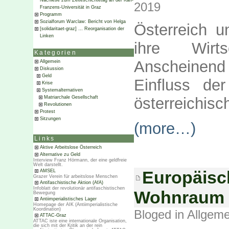
Nachlese zum Zeiteschichtetag an der Karl-
2019
Franzens-Universität in Graz
Programm
Sozialforum Warclaw: Bericht von Helga
Österreich u
[solidaritaet-graz] … Reorganisation der
Linken
ihre Wirts
Kategorien
Anscheinen
Allgemein
Diskussion
Geld
Einfluss der
Krise
Systemalternativen
österreichisch
Matriarchale Gesellschaft
Revolutionen
Protest
Sitzungen
(more…)
Links
Aktive Arbeitslose Österreich
Alternative zu Geld
Interview Franz Hörmann, der eine geldfreie
Welt darstellt.
Europäisch
AMSEL
Grazer Verein für arbeitslose Menschen
Antifaschistische Aktion (AfA)
Infoblatt der revolutionär antifaschistischen
Wohnraum f
Bewegung
Antiimperialistisches Lager
Homepage der AIK (Antiimperialistische
Koordination)
Bloged in
Allgeme
ATTAC-Graz
ATTAC iste eine internationale Organisation,
die sich mit der Kritik an der rein