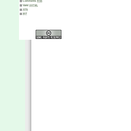
Comments
RSS
Valid
XHTML
XFN
WP