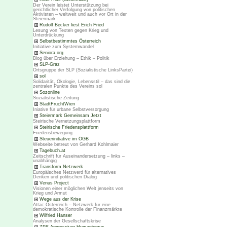
Der Verein leistet Unterstützung bei
gerichtlicher Verfolgung von politischen
Aktivisten – weltweit und auch vor Ort in der
Steiermark
Rudolf Becker liest Erich Fried
Lesung von Texten gegen Krieg und
Unterdrückung
Selbstbestimmtes Österreich
Initiative zum Systemwandel
Seniora.org
Blog über Erziehung – Ethik – Politik
SLP-Graz
Ortsgruppe der SLP (Sozialistische LinksPartei)
sol
Solidarität, Ökologie, Lebensstil – das sind die
zentralen Punkte des Vereins sol
Sozonline
Sozialistische Zeitung
StadtFruchtWien
Iniative für urbane Selbstversorgung
Steiermark Gemeinsam Jetzt
Steirische Vernetzungsplattform
Steirische Friedensplattform
Friedensbewegung
Steuerinitiative im ÖGB
Webseite betreut von Gerhard Kohlmaier
Tagebuch.at
Zeitschrift für Auseinandersetzung – links –
unabhängig
Transform Netzwerk
Europäisches Netzwerd für alternatives
Denken und politischen Dialog
Venus Project
Visionen einer möglichen Welt jenseits von
Krieg und Armut
Wege aus der Krise
Attac Österreich – Netzwerk für eine
demokratische Kontrolle der Finanzmärkte
Wilfried Hanser
Analysen der Gesellschaftskrise