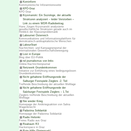
Kominform
Kommunistische Inforamtionsseite
KPÖ-Graz
KPÖ Graz
Krysmanski: Ein Soziologe, der aktuelle
Strukturen analysiert – leider Verstorben –
Link zu einem WDR-Radiobeitrag
Hans Jürgen Krysmanski analysierte
gesellschaftliche Strukturen gerade auch im
Hinblick der Klassenproblematik
Labournet Österreich
Kommunikations und Informationsplattform für
demokratisch-antikapitalistische Menschen
LabourStart
Nachrichten- und Kampagnenportal der
internationalen Gewerkschaftsbewegung
Lost in Europe
Blog über EU-Politik
nd journalismus von links
Online-Nachrichtenjournal
Netzwerk Grundeinkommen
Initiative zur Einführung eines bedingungslosen
Grundeinkommens
Nicht gehaltene Eröffnungsrede der
Salburger Festspiele Zieglers -2. Teil
Treffende Beschreibung der aktuellen Weltlage
Nicht gehaltene Eröffnungsrede der
Salzburger Festspiele Zieglers – 1.Tei
Zieglers treffende Beschreibung der aktuellen
Weltlage
Nie wieder Krieg
Homepage der Antikriegsaktion von Sahra
Wagenknecht
Palästina Solidarität
Homepage der Palästina Solidarität
Radio Helsinki
Freies Radio aus Graz
Realraum R3
Hackerspace in Graz
Rote Hilfe (Steiermark)