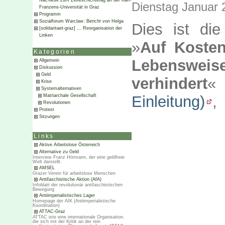
Nachlese zum Zeiteschichtetag an der Karl-
Dienstag Januar 
Franzens-Universität in Graz
Programm
Sozialforum Warclaw: Bericht von Helga
Dies ist di
[solidaritaet-graz] … Reorganisation der
Linken
»
Auf Kosten
Kategorien
Lebensweis
Allgemein
Diskussion
Geld
verhindert
«
Krise
Systemalternativen
Einleitung)
,
Matriarchale Gesellschaft
Revolutionen
Protest
Sitzungen
Links
Aktive Arbeitslose Österreich
Alternative zu Geld
Interview Franz Hörmann, der eine geldfreie
Welt darstellt.
AMSEL
Grazer Verein für arbeitslose Menschen
Antifaschistische Aktion (AfA)
Infoblatt der revolutionär antifaschistischen
Bewegung
Antiimperialistisches Lager
Homepage der AIK (Antiimperialistische
Koordination)
ATTAC-Graz
ATTAC iste eine internationale Organisation,
die sich mit der Kritik an der rein