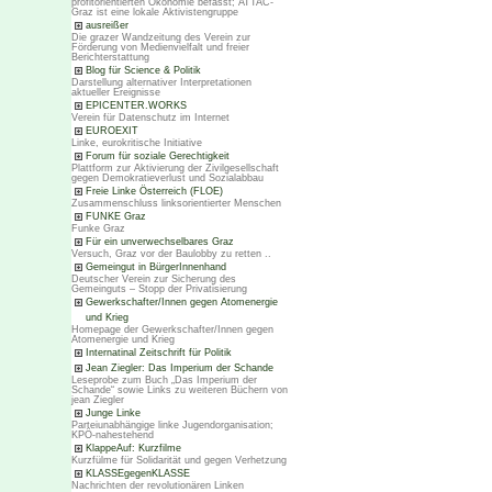
profitorientierten Ökonomie befasst; ATTAC-
Graz ist eine lokale Aktivistengruppe
ausreißer
Die grazer Wandzeitung des Verein zur
Förderung von Medienvielfalt und freier
Berichterstattung
Blog für Science & Politik
Darstellung alternativer Interpretationen
aktueller Ereignisse
EPICENTER.WORKS
Verein für Datenschutz im Internet
EUROEXIT
Linke, eurokritische Initiative
Forum für soziale Gerechtigkeit
Plattform zur Aktivierung der Zivilgesellschaft
gegen Demokratieverlust und Sozialabbau
Freie Linke Österreich (FLOE)
Zusammenschluss linksorientierter Menschen
FUNKE Graz
Funke Graz
Für ein unverwechselbares Graz
Versuch, Graz vor der Baulobby zu retten ..
Gemeingut in BürgerInnenhand
Deutscher Verein zur Sicherung des
Gemeinguts – Stopp der Privatisierung
Gewerkschafter/Innen gegen Atomenergie
und Krieg
Homepage der Gewerkschafter/Innen gegen
Atomenergie und Krieg
Internatinal Zeitschrift für Politik
Jean Ziegler: Das Imperium der Schande
Leseprobe zum Buch „Das Imperium der
Schande“ sowie Links zu weiteren Büchern von
jean Ziegler
Junge Linke
Parteiunabhängige linke Jugendorganisation;
KPÖ-nahestehend
KlappeAuf: Kurzfilme
Kurzfülme für Solidarität und gegen Verhetzung
KLASSEgegenKLASSE
Nachrichten der revolutionären Linken