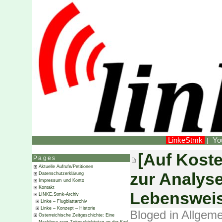
LinkeStmk
Yo
|
[Auf Kost
Pages
Aktuelle Aufrufe/Petitionen
zur Analyse
Datenschutzerklärung
Impressum und Konto
Kontakt
Lebenswei
LINKE.Stmk-Archiv
Linke – Flugblattarchiv
Linke – Konzept – Historie
Bloged in
Allgeme
Österreichische Zeitgeschichte: Eine