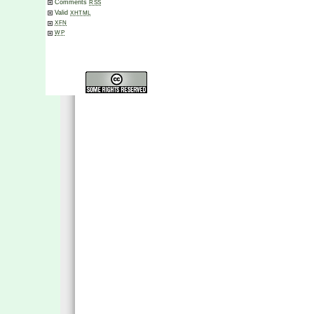
Comments
RSS
Valid
XHTML
XFN
WP