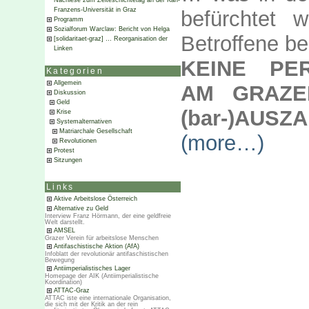
Nachlese zum Zeiteschichtetag an der Karl-
Franzens-Universität in Graz
befürchtet 
Programm
Sozialforum Warclaw: Bericht von Helga
Betroffene ber
[solidaritaet-graz] … Reorganisation der
Linken
KEINE PE
Kategorien
Allgemein
AM GRAZE
Diskussion
Geld
(bar-)AUSZ
Krise
Systemalternativen
Matriarchale Gesellschaft
(more…)
Revolutionen
Protest
Sitzungen
Links
Aktive Arbeitslose Österreich
Alternative zu Geld
Interview Franz Hörmann, der eine geldfreie
Welt darstellt.
AMSEL
Grazer Verein für arbeitslose Menschen
Antifaschistische Aktion (AfA)
Infoblatt der revolutionär antifaschistischen
Bewegung
Antiimperialistisches Lager
Homepage der AIK (Antiimperialistische
Koordination)
ATTAC-Graz
ATTAC iste eine internationale Organisation,
die sich mit der Kritik an der rein