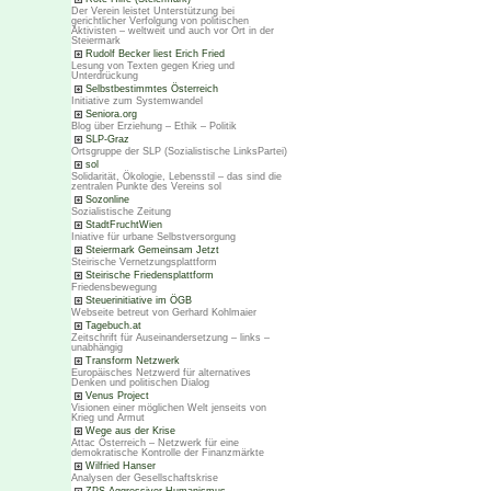
Der Verein leistet Unterstützung bei
gerichtlicher Verfolgung von politischen
Aktivisten – weltweit und auch vor Ort in der
Steiermark
Rudolf Becker liest Erich Fried
Lesung von Texten gegen Krieg und
Unterdrückung
Selbstbestimmtes Österreich
Initiative zum Systemwandel
Seniora.org
Blog über Erziehung – Ethik – Politik
SLP-Graz
Ortsgruppe der SLP (Sozialistische LinksPartei)
sol
Solidarität, Ökologie, Lebensstil – das sind die
zentralen Punkte des Vereins sol
Sozonline
Sozialistische Zeitung
StadtFruchtWien
Iniative für urbane Selbstversorgung
Steiermark Gemeinsam Jetzt
Steirische Vernetzungsplattform
Steirische Friedensplattform
Friedensbewegung
Steuerinitiative im ÖGB
Webseite betreut von Gerhard Kohlmaier
Tagebuch.at
Zeitschrift für Auseinandersetzung – links –
unabhängig
Transform Netzwerk
Europäisches Netzwerd für alternatives
Denken und politischen Dialog
Venus Project
Visionen einer möglichen Welt jenseits von
Krieg und Armut
Wege aus der Krise
Attac Österreich – Netzwerk für eine
demokratische Kontrolle der Finanzmärkte
Wilfried Hanser
Analysen der Gesellschaftskrise