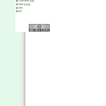
Comments
RSS
Valid
XHTML
XFN
WP