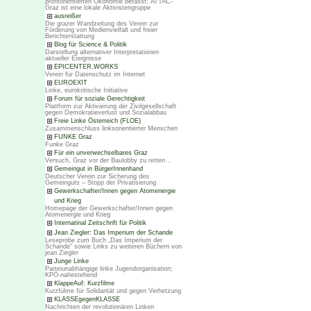
profitorientierten Ökonomie befasst; ATTAC-
Graz ist eine lokale Aktivistengruppe
ausreißer
Die grazer Wandzeitung des Verein zur
Förderung von Medienvielfalt und freier
Berichterstattung
Blog für Science & Politik
Darstellung alternativer Interpretationen
aktueller Ereignisse
EPICENTER.WORKS
Verein für Datenschutz im Internet
EUROEXIT
Linke, eurokritische Initiative
Forum für soziale Gerechtigkeit
Plattform zur Aktivierung der Zivilgesellschaft
gegen Demokratieverlust und Sozialabbau
Freie Linke Österreich (FLOE)
Zusammenschluss linksorientierter Menschen
FUNKE Graz
Funke Graz
Für ein unverwechselbares Graz
Versuch, Graz vor der Baulobby zu retten ..
Gemeingut in BürgerInnenhand
Deutscher Verein zur Sicherung des
Gemeinguts – Stopp der Privatisierung
Gewerkschafter/Innen gegen Atomenergie
und Krieg
Homepage der Gewerkschafter/Innen gegen
Atomenergie und Krieg
Internatinal Zeitschrift für Politik
Jean Ziegler: Das Imperium der Schande
Leseprobe zum Buch „Das Imperium der
Schande“ sowie Links zu weiteren Büchern von
jean Ziegler
Junge Linke
Parteiunabhängige linke Jugendorganisation;
KPÖ-nahestehend
KlappeAuf: Kurzfilme
Kurzfülme für Solidarität und gegen Verhetzung
KLASSEgegenKLASSE
Nachrichten der revolutionären Linken