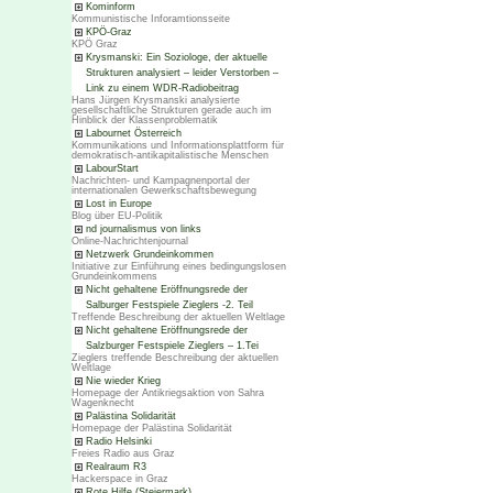
Kominform
Kommunistische Inforamtionsseite
KPÖ-Graz
KPÖ Graz
Krysmanski: Ein Soziologe, der aktuelle
Strukturen analysiert – leider Verstorben –
Link zu einem WDR-Radiobeitrag
Hans Jürgen Krysmanski analysierte
gesellschaftliche Strukturen gerade auch im
Hinblick der Klassenproblematik
Labournet Österreich
Kommunikations und Informationsplattform für
demokratisch-antikapitalistische Menschen
LabourStart
Nachrichten- und Kampagnenportal der
internationalen Gewerkschaftsbewegung
Lost in Europe
Blog über EU-Politik
nd journalismus von links
Online-Nachrichtenjournal
Netzwerk Grundeinkommen
Initiative zur Einführung eines bedingungslosen
Grundeinkommens
Nicht gehaltene Eröffnungsrede der
Salburger Festspiele Zieglers -2. Teil
Treffende Beschreibung der aktuellen Weltlage
Nicht gehaltene Eröffnungsrede der
Salzburger Festspiele Zieglers – 1.Tei
Zieglers treffende Beschreibung der aktuellen
Weltlage
Nie wieder Krieg
Homepage der Antikriegsaktion von Sahra
Wagenknecht
Palästina Solidarität
Homepage der Palästina Solidarität
Radio Helsinki
Freies Radio aus Graz
Realraum R3
Hackerspace in Graz
Rote Hilfe (Steiermark)