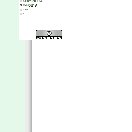
Comments
RSS
Valid
XHTML
XFN
WP