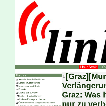
LinkeStmk
Yo
|
[Graz][Mu
Pages
Aktuelle Aufrufe/Petitionen
Verlängeru
Datenschutzerklärung
Impressum und Konto
Kontakt
Graz: Was 
LINKE.Stmk-Archiv
Linke – Flugblattarchiv
Linke – Konzept – Historie
nur zu ver
Österreichische Zeitgeschichte: Eine