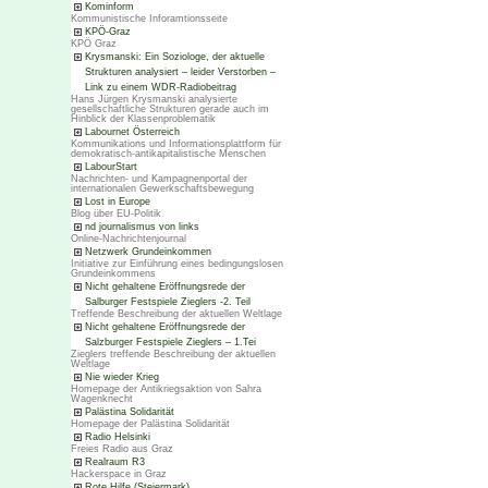
Kominform
Kommunistische Inforamtionsseite
KPÖ-Graz
KPÖ Graz
Krysmanski: Ein Soziologe, der aktuelle
Strukturen analysiert – leider Verstorben –
Link zu einem WDR-Radiobeitrag
Hans Jürgen Krysmanski analysierte
gesellschaftliche Strukturen gerade auch im
Hinblick der Klassenproblematik
Labournet Österreich
Kommunikations und Informationsplattform für
demokratisch-antikapitalistische Menschen
LabourStart
Nachrichten- und Kampagnenportal der
internationalen Gewerkschaftsbewegung
Lost in Europe
Blog über EU-Politik
nd journalismus von links
Online-Nachrichtenjournal
Netzwerk Grundeinkommen
Initiative zur Einführung eines bedingungslosen
Grundeinkommens
Nicht gehaltene Eröffnungsrede der
Salburger Festspiele Zieglers -2. Teil
Treffende Beschreibung der aktuellen Weltlage
Nicht gehaltene Eröffnungsrede der
Salzburger Festspiele Zieglers – 1.Tei
Zieglers treffende Beschreibung der aktuellen
Weltlage
Nie wieder Krieg
Homepage der Antikriegsaktion von Sahra
Wagenknecht
Palästina Solidarität
Homepage der Palästina Solidarität
Radio Helsinki
Freies Radio aus Graz
Realraum R3
Hackerspace in Graz
Rote Hilfe (Steiermark)