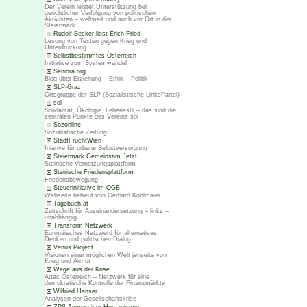
Der Verein leistet Unterstützung bei
gerichtlicher Verfolgung von politischen
Aktivisten – weltweit und auch vor Ort in der
Steiermark
Rudolf Becker liest Erich Fried
Lesung von Texten gegen Krieg und
Unterdrückung
Selbstbestimmtes Österreich
Initiative zum Systemwandel
Seniora.org
Blog über Erziehung – Ethik – Politik
SLP-Graz
Ortsgruppe der SLP (Sozialistische LinksPartei)
sol
Solidarität, Ökologie, Lebensstil – das sind die
zentralen Punkte des Vereins sol
Sozonline
Sozialistische Zeitung
StadtFruchtWien
Iniative für urbane Selbstversorgung
Steiermark Gemeinsam Jetzt
Steirische Vernetzungsplattform
Steirische Friedensplattform
Friedensbewegung
Steuerinitiative im ÖGB
Webseite betreut von Gerhard Kohlmaier
Tagebuch.at
Zeitschrift für Auseinandersetzung – links –
unabhängig
Transform Netzwerk
Europäisches Netzwerd für alternatives
Denken und politischen Dialog
Venus Project
Visionen einer möglichen Welt jenseits von
Krieg und Armut
Wege aus der Krise
Attac Österreich – Netzwerk für eine
demokratische Kontrolle der Finanzmärkte
Wilfried Hanser
Analysen der Gesellschaftskrise