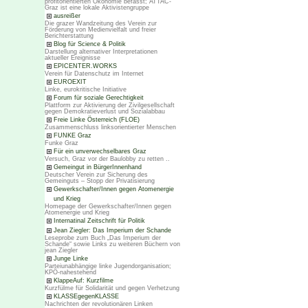
profitorientierten Ökonomie befasst; ATTAC-
Graz ist eine lokale Aktivistengruppe
ausreißer
Die grazer Wandzeitung des Verein zur
Förderung von Medienvielfalt und freier
Berichterstattung
Blog für Science & Politik
Darstellung alternativer Interpretationen
aktueller Ereignisse
EPICENTER.WORKS
Verein für Datenschutz im Internet
EUROEXIT
Linke, eurokritische Initiative
Forum für soziale Gerechtigkeit
Plattform zur Aktivierung der Zivilgesellschaft
gegen Demokratieverlust und Sozialabbau
Freie Linke Österreich (FLOE)
Zusammenschluss linksorientierter Menschen
FUNKE Graz
Funke Graz
Für ein unverwechselbares Graz
Versuch, Graz vor der Baulobby zu retten ..
Gemeingut in BürgerInnenhand
Deutscher Verein zur Sicherung des
Gemeinguts – Stopp der Privatisierung
Gewerkschafter/Innen gegen Atomenergie
und Krieg
Homepage der Gewerkschafter/Innen gegen
Atomenergie und Krieg
Internatinal Zeitschrift für Politik
Jean Ziegler: Das Imperium der Schande
Leseprobe zum Buch „Das Imperium der
Schande“ sowie Links zu weiteren Büchern von
jean Ziegler
Junge Linke
Parteiunabhängige linke Jugendorganisation;
KPÖ-nahestehend
KlappeAuf: Kurzfilme
Kurzfülme für Solidarität und gegen Verhetzung
KLASSEgegenKLASSE
Nachrichten der revolutionären Linken