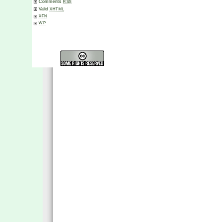
Comments
RSS
Valid
XHTML
XFN
WP