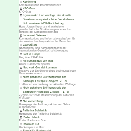
Kominform
Kommunistische Inforamtionsseite
KPÖ-Graz
KPÖ Graz
Krysmanski: Ein Soziologe, der aktuelle
Strukturen analysiert – leider Verstorben –
Link zu einem WDR-Radiobeitrag
Hans Jürgen Krysmanski analysierte
gesellschaftliche Strukturen gerade auch im
Hinblick der Klassenproblematik
Labournet Österreich
Kommunikations und Informationsplattform für
demokratisch-antikapitalistische Menschen
LabourStart
Nachrichten- und Kampagnenportal der
internationalen Gewerkschaftsbewegung
Lost in Europe
Blog über EU-Politik
nd journalismus von links
Online-Nachrichtenjournal
Netzwerk Grundeinkommen
Initiative zur Einführung eines bedingungslosen
Grundeinkommens
Nicht gehaltene Eröffnungsrede der
Salburger Festspiele Zieglers -2. Teil
Treffende Beschreibung der aktuellen Weltlage
Nicht gehaltene Eröffnungsrede der
Salzburger Festspiele Zieglers – 1.Tei
Zieglers treffende Beschreibung der aktuellen
Weltlage
Nie wieder Krieg
Homepage der Antikriegsaktion von Sahra
Wagenknecht
Palästina Solidarität
Homepage der Palästina Solidarität
Radio Helsinki
Freies Radio aus Graz
Realraum R3
Hackerspace in Graz
Rote Hilfe (Steiermark)