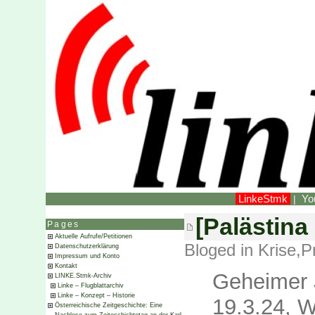
LinkeStmk
Yo
|
[Palästina 
Pages
Aktuelle Aufrufe/Petitionen
Bloged in
Krise
,
P
Datenschutzerklärung
Impressum und Konto
Kontakt
Geheimer 
LINKE.Stmk-Archiv
Linke – Flugblattarchiv
Linke – Konzept – Historie
19.3.24, W
Österreichische Zeitgeschichte: Eine