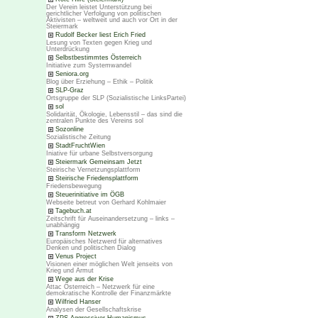
Der Verein leistet Unterstützung bei
gerichtlicher Verfolgung von politischen
Aktivisten – weltweit und auch vor Ort in der
Steiermark
Rudolf Becker liest Erich Fried
Lesung von Texten gegen Krieg und
Unterdrückung
Selbstbestimmtes Österreich
Initiative zum Systemwandel
Seniora.org
Blog über Erziehung – Ethik – Politik
SLP-Graz
Ortsgruppe der SLP (Sozialistische LinksPartei)
sol
Solidarität, Ökologie, Lebensstil – das sind die
zentralen Punkte des Vereins sol
Sozonline
Sozialistische Zeitung
StadtFruchtWien
Iniative für urbane Selbstversorgung
Steiermark Gemeinsam Jetzt
Steirische Vernetzungsplattform
Steirische Friedensplattform
Friedensbewegung
Steuerinitiative im ÖGB
Webseite betreut von Gerhard Kohlmaier
Tagebuch.at
Zeitschrift für Auseinandersetzung – links –
unabhängig
Transform Netzwerk
Europäisches Netzwerd für alternatives
Denken und politischen Dialog
Venus Project
Visionen einer möglichen Welt jenseits von
Krieg und Armut
Wege aus der Krise
Attac Österreich – Netzwerk für eine
demokratische Kontrolle der Finanzmärkte
Wilfried Hanser
Analysen der Gesellschaftskrise