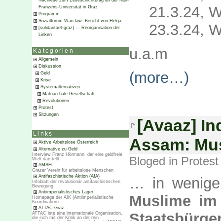
Nachlese zum Zeiteschichtetag an der Karl-
21.3.24, W
Franzens-Universität in Graz
Programm
Sozialforum Warclaw: Bericht von Helga
23.3.24, 
[solidaritaet-graz] … Reorganisation der
Linken
u.a.m
Kategorien
Allgemein
Diskussion
(more…)
Geld
Krise
Systemalternativen
Matriarchale Gesellschaft
Revolutionen
Protest
Sitzungen
[Avaaz] I
Links
Assam: Mus
Aktive Arbeitslose Österreich
Alternative zu Geld
Interview Franz Hörmann, der eine geldfreie
Bloged in
Protest
Welt darstellt.
AMSEL
Grazer Verein für arbeitslose Menschen
Antifaschistische Aktion (AfA)
… in wenig
Infoblatt der revolutionär antifaschistischen
Bewegung
Antiimperialistisches Lager
Muslime im
Homepage der AIK (Antiimperialistische
Koordination)
ATTAC-Graz
Staatsbürge
ATTAC iste eine internationale Organisation,
die sich mit der Kritik an der rein