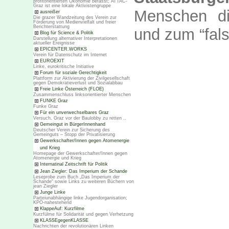
profitorientierten Ökonomie befasst; ATTAC-
Graz ist eine lokale Aktivistengruppe
Menschen di
ausreißer
Die grazer Wandzeitung des Verein zur
Förderung von Medienvielfalt und freier
Berichterstattung
und zum “fal
Blog für Science & Politik
Darstellung alternativer Interpretationen
aktueller Ereignisse
EPICENTER.WORKS
Verein für Datenschutz im Internet
EUROEXIT
Linke, eurokritische Initiative
Forum für soziale Gerechtigkeit
Plattform zur Aktivierung der Zivilgesellschaft
gegen Demokratieverlust und Sozialabbau
Freie Linke Österreich (FLOE)
Zusammenschluss linksorientierter Menschen
FUNKE Graz
Funke Graz
Für ein unverwechselbares Graz
Versuch, Graz vor der Baulobby zu retten ..
Gemeingut in BürgerInnenhand
Deutscher Verein zur Sicherung des
Gemeinguts – Stopp der Privatisierung
Gewerkschafter/Innen gegen Atomenergie
und Krieg
Homepage der Gewerkschafter/Innen gegen
Atomenergie und Krieg
Internatinal Zeitschrift für Politik
Jean Ziegler: Das Imperium der Schande
Leseprobe zum Buch „Das Imperium der
Schande“ sowie Links zu weiteren Büchern von
jean Ziegler
Junge Linke
Parteiunabhängige linke Jugendorganisation;
KPÖ-nahestehend
KlappeAuf: Kurzfilme
Kurzfülme für Solidarität und gegen Verhetzung
KLASSEgegenKLASSE
Nachrichten der revolutionären Linken