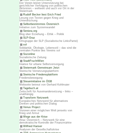
Der Verein leistet Unterstützung bei
gerichtlicher Verfolgung von politischen
Aktivisten – weltweit und auch vor Ort in der
Steiermark
Rudolf Becker liest Erich Fried
Lesung von Texten gegen Krieg und
Unterdrückung
Selbstbestimmtes Österreich
Initiative zum Systemwandel
Seniora.org
Blog über Erziehung – Ethik – Politik
SLP-Graz
Ortsgruppe der SLP (Sozialistische LinksPartei)
sol
Solidarität, Ökologie, Lebensstil – das sind die
zentralen Punkte des Vereins sol
Sozonline
Sozialistische Zeitung
StadtFruchtWien
Iniative für urbane Selbstversorgung
Steiermark Gemeinsam Jetzt
Steirische Vernetzungsplattform
Steirische Friedensplattform
Friedensbewegung
Steuerinitiative im ÖGB
Webseite betreut von Gerhard Kohlmaier
Tagebuch.at
Zeitschrift für Auseinandersetzung – links –
unabhängig
Transform Netzwerk
Europäisches Netzwerd für alternatives
Denken und politischen Dialog
Venus Project
Visionen einer möglichen Welt jenseits von
Krieg und Armut
Wege aus der Krise
Attac Österreich – Netzwerk für eine
demokratische Kontrolle der Finanzmärkte
Wilfried Hanser
Analysen der Gesellschaftskrise