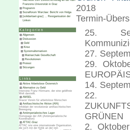
Nachlese zum Zeiteschichtetag an der Karl-
Franzens-Universität in Graz
2018 ­
Programm
Sozialforum Warclaw: Bericht von Helga
Termin-Übersi
[solidaritaet-graz] … Reorganisation der
Linken
25. Se
Kategorien
Allgemein
Diskussion
Kommunizi
Geld
Krise
27. Septem
Systemalternativen
Matriarchale Gesellschaft
Revolutionen
29. Okto
Protest
Sitzungen
EUROPÄI
Links
14. Septem
Aktive Arbeitslose Österreich
Alternative zu Geld
Interview Franz Hörmann, der eine geldfreie
22. 
Welt darstellt.
AMSEL
Grazer Verein für arbeitslose Menschen
ZUKUNF
Antifaschistische Aktion (AfA)
Infoblatt der revolutionär antifaschistischen
Bewegung
GRÜNEN
Antiimperialistisches Lager
Homepage der AIK (Antiimperialistische
Koordination)
ATTAC-Graz
2. Oktob
ATTAC iste eine internationale Organisation,
die sich mit der Kritik an der rein