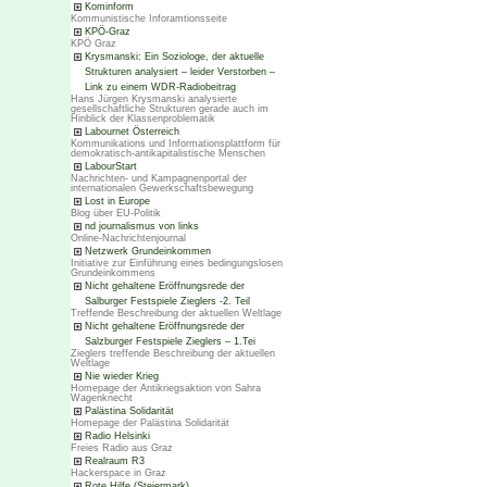
Kominform
Kommunistische Inforamtionsseite
KPÖ-Graz
KPÖ Graz
Krysmanski: Ein Soziologe, der aktuelle
Strukturen analysiert – leider Verstorben –
Link zu einem WDR-Radiobeitrag
Hans Jürgen Krysmanski analysierte
gesellschaftliche Strukturen gerade auch im
Hinblick der Klassenproblematik
Labournet Österreich
Kommunikations und Informationsplattform für
demokratisch-antikapitalistische Menschen
LabourStart
Nachrichten- und Kampagnenportal der
internationalen Gewerkschaftsbewegung
Lost in Europe
Blog über EU-Politik
nd journalismus von links
Online-Nachrichtenjournal
Netzwerk Grundeinkommen
Initiative zur Einführung eines bedingungslosen
Grundeinkommens
Nicht gehaltene Eröffnungsrede der
Salburger Festspiele Zieglers -2. Teil
Treffende Beschreibung der aktuellen Weltlage
Nicht gehaltene Eröffnungsrede der
Salzburger Festspiele Zieglers – 1.Tei
Zieglers treffende Beschreibung der aktuellen
Weltlage
Nie wieder Krieg
Homepage der Antikriegsaktion von Sahra
Wagenknecht
Palästina Solidarität
Homepage der Palästina Solidarität
Radio Helsinki
Freies Radio aus Graz
Realraum R3
Hackerspace in Graz
Rote Hilfe (Steiermark)