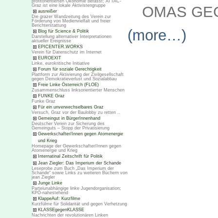
profitorientierten Ökonomie befasst; ATTAC-
Graz ist eine lokale Aktivistengruppe
OMAS GEG
ausreißer
Die grazer Wandzeitung des Verein zur
Förderung von Medienvielfalt und freier
Berichterstattung
(more…)
Blog für Science & Politik
Darstellung alternativer Interpretationen
aktueller Ereignisse
EPICENTER.WORKS
Verein für Datenschutz im Internet
EUROEXIT
Linke, eurokritische Initiative
Forum für soziale Gerechtigkeit
Plattform zur Aktivierung der Zivilgesellschaft
gegen Demokratieverlust und Sozialabbau
Freie Linke Österreich (FLOE)
Zusammenschluss linksorientierter Menschen
FUNKE Graz
Funke Graz
Für ein unverwechselbares Graz
Versuch, Graz vor der Baulobby zu retten ..
Gemeingut in BürgerInnenhand
Deutscher Verein zur Sicherung des
Gemeinguts – Stopp der Privatisierung
Gewerkschafter/Innen gegen Atomenergie
und Krieg
Homepage der Gewerkschafter/Innen gegen
Atomenergie und Krieg
Internatinal Zeitschrift für Politik
Jean Ziegler: Das Imperium der Schande
Leseprobe zum Buch „Das Imperium der
Schande“ sowie Links zu weiteren Büchern von
jean Ziegler
Junge Linke
Parteiunabhängige linke Jugendorganisation;
KPÖ-nahestehend
KlappeAuf: Kurzfilme
Kurzfülme für Solidarität und gegen Verhetzung
KLASSEgegenKLASSE
Nachrichten der revolutionären Linken