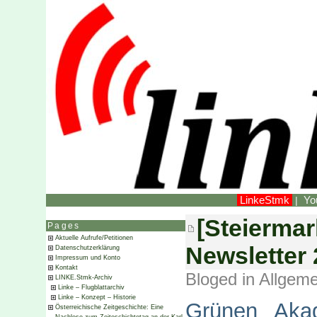
LinkeStmk
Yo
|
[Steierma
Pages
Aktuelle Aufrufe/Petitionen
Newsletter
Datenschutzerklärung
Impressum und Konto
Kontakt
Bloged in
Allgeme
LINKE.Stmk-Archiv
Linke – Flugblattarchiv
Linke – Konzept – Historie
Grünen Akad
Österreichische Zeitgeschichte: Eine