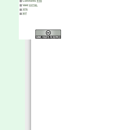
Comments
RSS
Valid
XHTML
XFN
WP