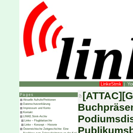
LinkeStmk
Yo
|
[ATTAC][G
Pages
Aktuelle Aufrufe/Petitionen
Buchpräsen
Datenschutzerklärung
Impressum und Konto
Kontakt
Podiumsdis
LINKE.Stmk-Archiv
Linke – Flugblattarchiv
Linke – Konzept – Historie
Publikumsbe
Österreichische Zeitgeschichte: Eine