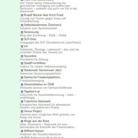
Der Verein leistet Unterstützung bei
gerichtlicher Verfolgung von politischen
Aktivisten – weltweit und auch vor Ort in der
Steiermark
Rudolf Becker liest Erich Fried
Lesung von Texten gegen Krieg und
Unterdrückung
Selbstbestimmtes Österreich
Initiative zum Systemwandel
Seniora.org
Blog über Erziehung – Ethik – Politik
SLP-Graz
Ortsgruppe der SLP (Sozialistische LinksPartei)
sol
Solidarität, Ökologie, Lebensstil – das sind die
zentralen Punkte des Vereins sol
Sozonline
Sozialistische Zeitung
StadtFruchtWien
Iniative für urbane Selbstversorgung
Steiermark Gemeinsam Jetzt
Steirische Vernetzungsplattform
Steirische Friedensplattform
Friedensbewegung
Steuerinitiative im ÖGB
Webseite betreut von Gerhard Kohlmaier
Tagebuch.at
Zeitschrift für Auseinandersetzung – links –
unabhängig
Transform Netzwerk
Europäisches Netzwerd für alternatives
Denken und politischen Dialog
Venus Project
Visionen einer möglichen Welt jenseits von
Krieg und Armut
Wege aus der Krise
Attac Österreich – Netzwerk für eine
demokratische Kontrolle der Finanzmärkte
Wilfried Hanser
Analysen der Gesellschaftskrise