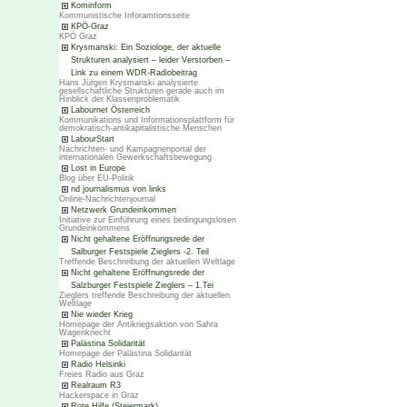
Kominform
Kommunistische Inforamtionsseite
KPÖ-Graz
KPÖ Graz
Krysmanski: Ein Soziologe, der aktuelle
Strukturen analysiert – leider Verstorben –
Link zu einem WDR-Radiobeitrag
Hans Jürgen Krysmanski analysierte
gesellschaftliche Strukturen gerade auch im
Hinblick der Klassenproblematik
Labournet Österreich
Kommunikations und Informationsplattform für
demokratisch-antikapitalistische Menschen
LabourStart
Nachrichten- und Kampagnenportal der
internationalen Gewerkschaftsbewegung
Lost in Europe
Blog über EU-Politik
nd journalismus von links
Online-Nachrichtenjournal
Netzwerk Grundeinkommen
Initiative zur Einführung eines bedingungslosen
Grundeinkommens
Nicht gehaltene Eröffnungsrede der
Salburger Festspiele Zieglers -2. Teil
Treffende Beschreibung der aktuellen Weltlage
Nicht gehaltene Eröffnungsrede der
Salzburger Festspiele Zieglers – 1.Tei
Zieglers treffende Beschreibung der aktuellen
Weltlage
Nie wieder Krieg
Homepage der Antikriegsaktion von Sahra
Wagenknecht
Palästina Solidarität
Homepage der Palästina Solidarität
Radio Helsinki
Freies Radio aus Graz
Realraum R3
Hackerspace in Graz
Rote Hilfe (Steiermark)