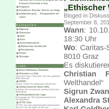
Nachlese zum Zeiteschichtetag an der Karl-
Franzens-Universität in Graz
„Ethischer 
Programm
Sozialforum Warclaw: Bericht von Helga
Bloged in
Diskuss
[solidaritaet-graz] … Reorganisation der
Linken
September 8, 20
Kategorien
Wann
: 10.1
Allgemein
Diskussion
18:30 Uhr
Geld
Krise
Systemalternativen
Wo
: Caritas
-
Matriarchale Gesellschaft
Revolutionen
Protest
8010 Graz
Sitzungen
Es diskutiere
Links
Aktive Arbeitslose Österreich
Christian F
Alternative zu Geld
Interview Franz Hörmann, der eine geldfreie
Welt darstellt.
Welthandel“
AMSEL
Grazer Verein für arbeitslose Menschen
Antifaschistische Aktion (AfA)
Sigrun Zwan
Infoblatt der revolutionär antifaschistischen
Bewegung
Antiimperialistisches Lager
Alexandra St
Homepage der AIK (Antiimperialistische
Koordination)
ATTAC-Graz
ATTAC iste eine internationale Organisation,
Karl Goldbe
die sich mit der Kritik an der rein