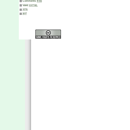
Comments
RSS
Valid
XHTML
XFN
WP