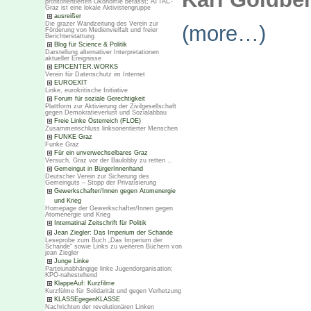
profitorientierten Ökonomie befasst; ATTAC-
Graz ist eine lokale Aktivistengruppe
ausreißer
Die grazer Wandzeitung des Verein zur
(more…)
Förderung von Medienvielfalt und freier
Berichterstattung
Blog für Science & Politik
Darstellung alternativer Interpretationen
aktueller Ereignisse
EPICENTER.WORKS
Verein für Datenschutz im Internet
EUROEXIT
Linke, eurokritische Initiative
Forum für soziale Gerechtigkeit
Plattform zur Aktivierung der Zivilgesellschaft
gegen Demokratieverlust und Sozialabbau
Freie Linke Österreich (FLOE)
Zusammenschluss linksorientierter Menschen
FUNKE Graz
Funke Graz
Für ein unverwechselbares Graz
Versuch, Graz vor der Baulobby zu retten ..
Gemeingut in BürgerInnenhand
Deutscher Verein zur Sicherung des
Gemeinguts – Stopp der Privatisierung
Gewerkschafter/Innen gegen Atomenergie
und Krieg
Homepage der Gewerkschafter/Innen gegen
Atomenergie und Krieg
Internatinal Zeitschrift für Politik
Jean Ziegler: Das Imperium der Schande
Leseprobe zum Buch „Das Imperium der
Schande“ sowie Links zu weiteren Büchern von
jean Ziegler
Junge Linke
Parteiunabhängige linke Jugendorganisation;
KPÖ-nahestehend
KlappeAuf: Kurzfilme
Kurzfülme für Solidarität und gegen Verhetzung
KLASSEgegenKLASSE
Nachrichten der revolutionären Linken