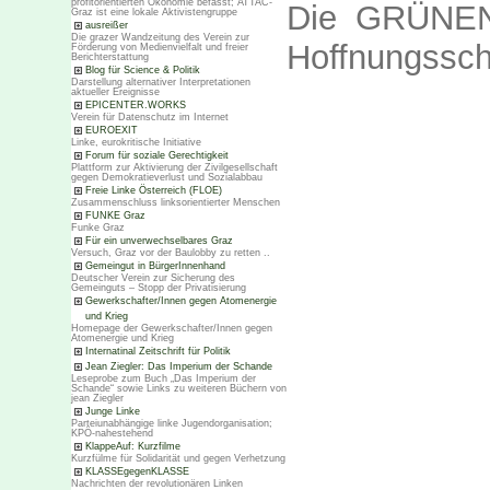
profitorientierten Ökonomie befasst; ATTAC-
Die GRÜNEN 
Graz ist eine lokale Aktivistengruppe
ausreißer
Die grazer Wandzeitung des Verein zur
Hoffnungssc
Förderung von Medienvielfalt und freier
Berichterstattung
Blog für Science & Politik
Darstellung alternativer Interpretationen
aktueller Ereignisse
EPICENTER.WORKS
Verein für Datenschutz im Internet
EUROEXIT
Linke, eurokritische Initiative
Forum für soziale Gerechtigkeit
Plattform zur Aktivierung der Zivilgesellschaft
gegen Demokratieverlust und Sozialabbau
Freie Linke Österreich (FLOE)
Zusammenschluss linksorientierter Menschen
FUNKE Graz
Funke Graz
Für ein unverwechselbares Graz
Versuch, Graz vor der Baulobby zu retten ..
Gemeingut in BürgerInnenhand
Deutscher Verein zur Sicherung des
Gemeinguts – Stopp der Privatisierung
Gewerkschafter/Innen gegen Atomenergie
und Krieg
Homepage der Gewerkschafter/Innen gegen
Atomenergie und Krieg
Internatinal Zeitschrift für Politik
Jean Ziegler: Das Imperium der Schande
Leseprobe zum Buch „Das Imperium der
Schande“ sowie Links zu weiteren Büchern von
jean Ziegler
Junge Linke
Parteiunabhängige linke Jugendorganisation;
KPÖ-nahestehend
KlappeAuf: Kurzfilme
Kurzfülme für Solidarität und gegen Verhetzung
KLASSEgegenKLASSE
Nachrichten der revolutionären Linken