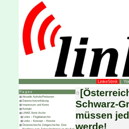
LinkeStmk
Yo
|
[Österrei
Pages
Aktuelle Aufrufe/Petitionen
Schwarz-Gr
Datenschutzerklärung
Impressum und Konto
Kontakt
müssen jed
LINKE.Stmk-Archiv
Linke – Flugblattarchiv
Linke – Konzept – Historie
werde!
Österreichische Zeitgeschichte: Eine