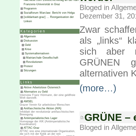
Nachlese zum Zeiteschichtetag an der Karl-
Franzens-Universität in Graz
Bloged in
Allgeme
Programm
Sozialforum Warclaw: Bericht von Helga
Dezember 31, 20
[solidaritaet-graz] … Reorganisation der
Linken
Zwar schaff
Kategorien
Allgemein
als „links“ k
Diskussion
Geld
sich aber 
Krise
Systemalternativen
Matriarchale Gesellschaft
GRÜNEN gi
Revolutionen
Protest
alternativen 
Sitzungen
Links
(more…)
Aktive Arbeitslose Österreich
Alternative zu Geld
Interview Franz Hörmann, der eine geldfreie
Welt darstellt.
AMSEL
Grazer Verein für arbeitslose Menschen
Antifaschistische Aktion (AfA)
Infoblatt der revolutionär antifaschistischen
GRÜNE – ei
Bewegung
Antiimperialistisches Lager
Homepage der AIK (Antiimperialistische
Koordination)
Bloged in
Allgeme
ATTAC-Graz
ATTAC iste eine internationale Organisation,
die sich mit der Kritik an der rein