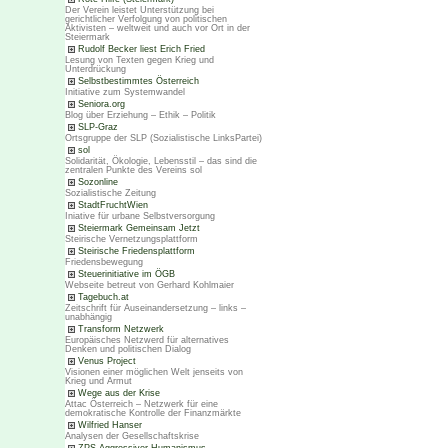
Der Verein leistet Unterstützung bei
gerichtlicher Verfolgung von politischen
Aktivisten – weltweit und auch vor Ort in der
Steiermark
Rudolf Becker liest Erich Fried
Lesung von Texten gegen Krieg und
Unterdrückung
Selbstbestimmtes Österreich
Initiative zum Systemwandel
Seniora.org
Blog über Erziehung – Ethik – Politik
SLP-Graz
Ortsgruppe der SLP (Sozialistische LinksPartei)
sol
Solidarität, Ökologie, Lebensstil – das sind die
zentralen Punkte des Vereins sol
Sozonline
Sozialistische Zeitung
StadtFruchtWien
Iniative für urbane Selbstversorgung
Steiermark Gemeinsam Jetzt
Steirische Vernetzungsplattform
Steirische Friedensplattform
Friedensbewegung
Steuerinitiative im ÖGB
Webseite betreut von Gerhard Kohlmaier
Tagebuch.at
Zeitschrift für Auseinandersetzung – links –
unabhängig
Transform Netzwerk
Europäisches Netzwerd für alternatives
Denken und politischen Dialog
Venus Project
Visionen einer möglichen Welt jenseits von
Krieg und Armut
Wege aus der Krise
Attac Österreich – Netzwerk für eine
demokratische Kontrolle der Finanzmärkte
Wilfried Hanser
Analysen der Gesellschaftskrise