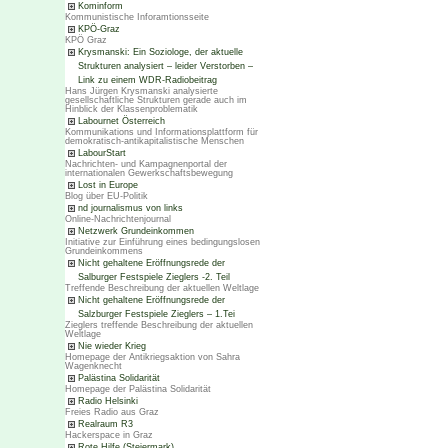
Kominform
Kommunistische Inforamtionsseite
KPÖ-Graz
KPÖ Graz
Krysmanski: Ein Soziologe, der aktuelle
Strukturen analysiert – leider Verstorben –
Link zu einem WDR-Radiobeitrag
Hans Jürgen Krysmanski analysierte
gesellschaftliche Strukturen gerade auch im
Hinblick der Klassenproblematik
Labournet Österreich
Kommunikations und Informationsplattform für
demokratisch-antikapitalistische Menschen
LabourStart
Nachrichten- und Kampagnenportal der
internationalen Gewerkschaftsbewegung
Lost in Europe
Blog über EU-Politik
nd journalismus von links
Online-Nachrichtenjournal
Netzwerk Grundeinkommen
Initiative zur Einführung eines bedingungslosen
Grundeinkommens
Nicht gehaltene Eröffnungsrede der
Salburger Festspiele Zieglers -2. Teil
Treffende Beschreibung der aktuellen Weltlage
Nicht gehaltene Eröffnungsrede der
Salzburger Festspiele Zieglers – 1.Tei
Zieglers treffende Beschreibung der aktuellen
Weltlage
Nie wieder Krieg
Homepage der Antikriegsaktion von Sahra
Wagenknecht
Palästina Solidarität
Homepage der Palästina Solidarität
Radio Helsinki
Freies Radio aus Graz
Realraum R3
Hackerspace in Graz
Rote Hilfe (Steiermark)