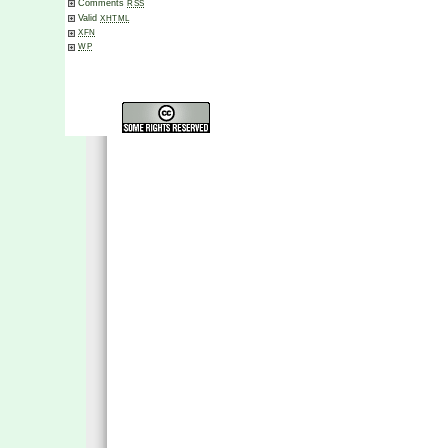
Comments
RSS
Valid
XHTML
XFN
WP