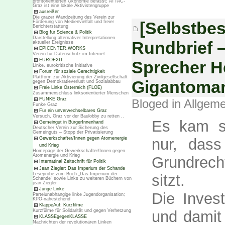
profitorientierten Ökonomie befasst; ATTAC-
Graz ist eine lokale Aktivistengruppe
ausreißer
Die grazer Wandzeitung des Verein zur
[Selbstbes
Förderung von Medienvielfalt und freier
Berichterstattung
Blog für Science & Politik
Darstellung alternativer Interpretationen
Rundbrief –
aktueller Ereignisse
EPICENTER.WORKS
Verein für Datenschutz im Internet
EUROEXIT
Sprecher H
Linke, eurokritische Initiative
Forum für soziale Gerechtigkeit
Plattform zur Aktivierung der Zivilgesellschaft
Gigantoman
gegen Demokratieverlust und Sozialabbau
Freie Linke Österreich (FLOE)
Zusammenschluss linksorientierter Menschen
FUNKE Graz
Bloged in
Allgeme
Funke Graz
Für ein unverwechselbares Graz
Versuch, Graz vor der Baulobby zu retten ..
Es kam sc
Gemeingut in BürgerInnenhand
Deutscher Verein zur Sicherung des
Gemeinguts – Stopp der Privatisierung
nur, das
Gewerkschafter/Innen gegen Atomenergie
und Krieg
Homepage der Gewerkschafter/Innen gegen
Atomenergie und Krieg
Grundrech
Internatinal Zeitschrift für Politik
Jean Ziegler: Das Imperium der Schande
Leseprobe zum Buch „Das Imperium der
sitzt.
Schande“ sowie Links zu weiteren Büchern von
jean Ziegler
Junge Linke
Die Invest
Parteiunabhängige linke Jugendorganisation;
KPÖ-nahestehend
KlappeAuf: Kurzfilme
und damit
Kurzfülme für Solidarität und gegen Verhetzung
KLASSEgegenKLASSE
Nachrichten der revolutionären Linken