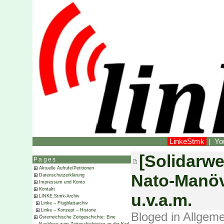
LinkeStmk
Yo
|
[Solidarwe
Pages
Aktuelle Aufrufe/Petitionen
Nato-Manöv
Datenschutzerklärung
Impressum und Konto
Kontakt
u.v.a.m.
LINKE.Stmk-Archiv
Linke – Flugblattarchiv
Linke – Konzept – Historie
Bloged in
Allgeme
Österreichische Zeitgeschichte: Eine