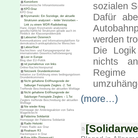
Kominform
sozialen S
Kommunistische Inforamtionsseite
KPÖ-Graz
KPÖ Graz
Dafür abe
Krysmanski: Ein Soziologe, der aktuelle
Strukturen analysiert – leider Verstorben –
Autobahnp
Link zu einem WDR-Radiobeitrag
Hans Jürgen Krysmanski analysierte
gesellschaftliche Strukturen gerade auch im
Hinblick der Klassenproblematik
werden tr
Labournet Österreich
Kommunikations und Informationsplattform für
demokratisch-antikapitalistische Menschen
Die Logik
LabourStart
Nachrichten- und Kampagnenportal der
internationalen Gewerkschaftsbewegung
Lost in Europe
nichts a
Blog über EU-Politik
nd journalismus von links
Online-Nachrichtenjournal
Regime
Netzwerk Grundeinkommen
Initiative zur Einführung eines bedingungslosen
Grundeinkommens
umzuhäng
Nicht gehaltene Eröffnungsrede der
Salburger Festspiele Zieglers -2. Teil
Treffende Beschreibung der aktuellen Weltlage
Nicht gehaltene Eröffnungsrede der
(more…)
Salzburger Festspiele Zieglers – 1.Tei
Zieglers treffende Beschreibung der aktuellen
Weltlage
Nie wieder Krieg
Homepage der Antikriegsaktion von Sahra
Wagenknecht
Palästina Solidarität
Homepage der Palästina Solidarität
Radio Helsinki
[Solidarwe
Freies Radio aus Graz
Realraum R3
Hackerspace in Graz
Rote Hilfe (Steiermark)