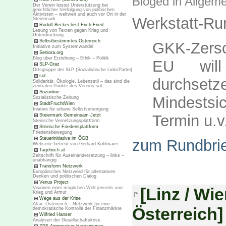
Bloged in
Allgeme
Der Verein leistet Unterstützung bei
gerichtlicher Verfolgung von politischen
Aktivisten – weltweit und auch vor Ort in der
Werkstatt-Ru
Steiermark
Rudolf Becker liest Erich Fried
Lesung von Texten gegen Krieg und
Unterdrückung
Selbstbestimmtes Österreich
GKK-Zers
Initiative zum Systemwandel
Seniora.org
Blog über Erziehung – Ethik – Politik
EU will D
SLP-Graz
Ortsgruppe der SLP (Sozialistische LinksPartei)
sol
durchsetz
Solidarität, Ökologie, Lebensstil – das sind die
zentralen Punkte des Vereins sol
Sozonline
Mindestsi
Sozialistische Zeitung
StadtFruchtWien
Iniative für urbane Selbstversorgung
Termin u.v
Steiermark Gemeinsam Jetzt
Steirische Vernetzungsplattform
Steirische Friedensplattform
Friedensbewegung
Steuerinitiative im ÖGB
zum Rundbrie
Webseite betreut von Gerhard Kohlmaier
Tagebuch.at
Zeitschrift für Auseinandersetzung – links –
unabhängig
Transform Netzwerk
Europäisches Netzwerd für alternatives
Denken und politischen Dialog
Venus Project
[Linz / Wi
Visionen einer möglichen Welt jenseits von
Krieg und Armut
Wege aus der Krise
Attac Österreich – Netzwerk für eine
Österreich]
demokratische Kontrolle der Finanzmärkte
Wilfried Hanser
Analysen der Gesellschaftskrise