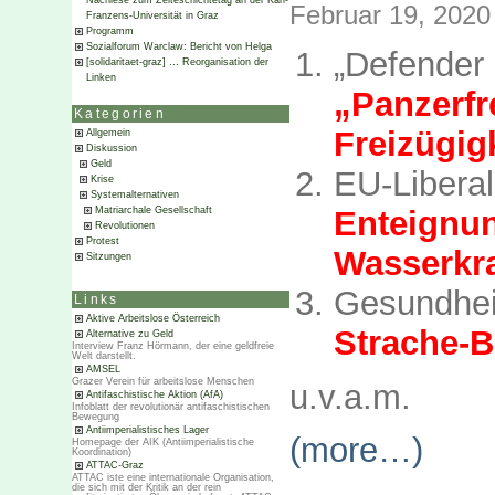
Nachlese zum Zeiteschichtetag an der Karl-
Februar 19, 2020
Franzens-Universität in Graz
Programm
Sozialforum Warclaw: Bericht von Helga
„Defender
[solidaritaet-graz] … Reorganisation der
Linken
„Panzer
Kategorien
Freizügig
Allgemein
Diskussion
Geld
EU-Libe
Krise
Systemalternativen
Enteign
Matriarchale Gesellschaft
Revolutionen
Protest
Wasserkr
Sitzungen
Gesundhe
Links
Aktive Arbeitslose Österreich
Strache-B
Alternative zu Geld
Interview Franz Hörmann, der eine geldfreie
Welt darstellt.
AMSEL
Grazer Verein für arbeitslose Menschen
u.v.a.m.
Antifaschistische Aktion (AfA)
Infoblatt der revolutionär antifaschistischen
Bewegung
Antiimperialistisches Lager
(more…)
Homepage der AIK (Antiimperialistische
Koordination)
ATTAC-Graz
ATTAC iste eine internationale Organisation,
die sich mit der Kritik an der rein