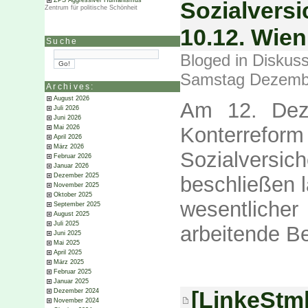
ZPS Aggressiver Humanismus
Sozialvers
Zentrum für politische Schönheit
10.12. Wien,
Suche
Bloged in
Diskuss
Samstag Dezembe
Archives:
August 2026
Am 12. Deze
Juli 2026
Juni 2026
Konterreform
Mai 2026
April 2026
März 2026
Sozialver
Februar 2026
Januar 2026
Dezember 2025
beschließen l
November 2025
Oktober 2025
wesentliche
September 2025
August 2025
Juli 2025
arbeitende B
Juni 2025
Mai 2025
April 2025
März 2025
Februar 2025
Januar 2025
[LinkeStmk
Dezember 2024
November 2024