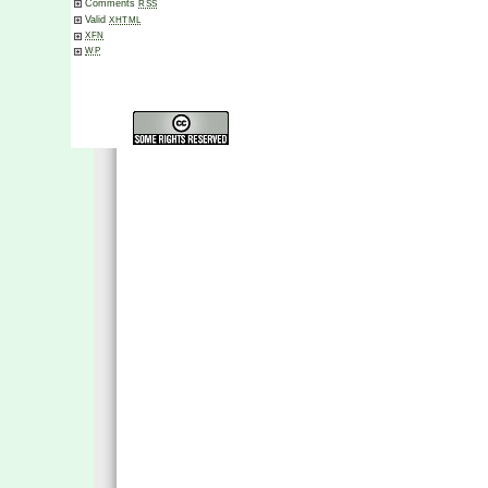
Comments
RSS
Valid
XHTML
XFN
WP