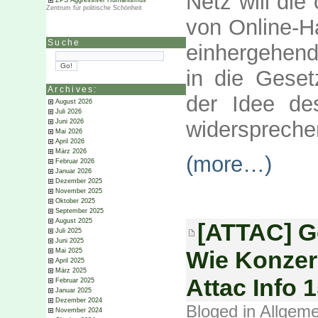
Netz will die
ZPS Aggressiver Humanismus
Zentrum für politische Schönheit
von Online-H
Suche
einhergehen
in die Gese
Archives:
der Idee des
August 2026
Juli 2026
widerspreche
Juni 2026
Mai 2026
April 2026
März 2026
(more…)
Februar 2026
Januar 2026
Dezember 2025
November 2025
Oktober 2025
September 2025
August 2025
[ATTAC] G
Juli 2025
Juni 2025
Wie Konzer
Mai 2025
April 2025
März 2025
Attac Info 
Februar 2025
Januar 2025
Dezember 2024
Bloged in
Allgeme
November 2024