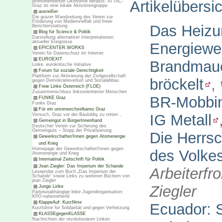
Artikelübersi
profitorientierten Ökonomie befasst; ATTAC-
Graz ist eine lokale Aktivistengruppe
ausreißer
Die grazer Wandzeitung des Verein zur
Förderung von Medienvielfalt und freier
Das Heizun
Berichterstattung
Blog für Science & Politik
Darstellung alternativer Interpretationen
aktueller Ereignisse
Energiew
EPICENTER.WORKS
Verein für Datenschutz im Internet
EUROEXIT
Brandmaue
Linke, eurokritische Initiative
Forum für soziale Gerechtigkeit
Plattform zur Aktivierung der Zivilgesellschaft
bröckelt
,
gegen Demokratieverlust und Sozialabbau
Freie Linke Österreich (FLOE)
Zusammenschluss linksorientierter Menschen
BR-Mobbin
FUNKE Graz
Funke Graz
Für ein unverwechselbares Graz
IG Metall
Versuch, Graz vor der Baulobby zu retten ..
Gemeingut in BürgerInnenhand
Deutscher Verein zur Sicherung des
Gemeinguts – Stopp der Privatisierung
Die Herrsc
Gewerkschafter/Innen gegen Atomenergie
und Krieg
Homepage der Gewerkschafter/Innen gegen
des Volke
Atomenergie und Krieg
Internatinal Zeitschrift für Politik
Jean Ziegler: Das Imperium der Schande
Arbeiterfr
Leseprobe zum Buch „Das Imperium der
Schande“ sowie Links zu weiteren Büchern von
jean Ziegler
Ziegler
Junge Linke
Parteiunabhängige linke Jugendorganisation;
KPÖ-nahestehend
KlappeAuf: Kurzfilme
Ecuador: Si
Kurzfülme für Solidarität und gegen Verhetzung
KLASSEgegenKLASSE
Nachrichten der revolutionären Linken