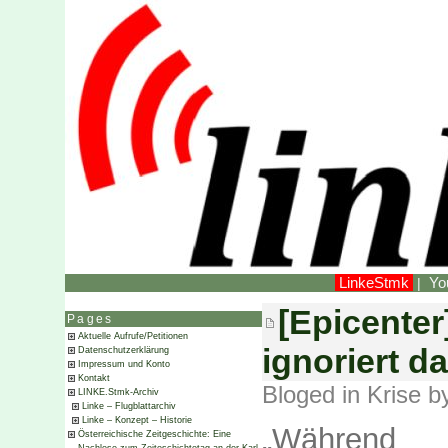
LinkeStmk
Yo
|
[Epicente
Pages
Aktuelle Aufrufe/Petitionen
ignoriert d
Datenschutzerklärung
Impressum und Konto
Kontakt
Bloged in
Krise
by
LINKE.Stmk-Archiv
Linke – Flugblattarchiv
Linke – Konzept – Historie
„Während
Österreichische Zeitgeschichte: Eine