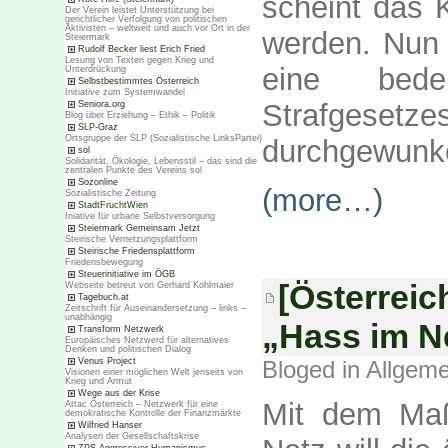
scheint das 
Der Verein leistet Unterstützung bei
gerichtlicher Verfolgung von politischen
Aktivisten – weltweit und auch vor Ort in der
werden. Nun
Steiermark
Rudolf Becker liest Erich Fried
Lesung von Texten gegen Krieg und
eine bede
Unterdrückung
Selbstbestimmtes Österreich
Initiative zum Systemwandel
Strafgeset
Seniora.org
Blog über Erziehung – Ethik – Politik
SLP-Graz
Ortsgruppe der SLP (Sozialistische LinksPartei)
durchgewunke
sol
Solidarität, Ökologie, Lebensstil – das sind die
zentralen Punkte des Vereins sol
Sozonline
(more…)
Sozialistische Zeitung
StadtFruchtWien
Iniative für urbane Selbstversorgung
Steiermark Gemeinsam Jetzt
Steirische Vernetzungsplattform
Steirische Friedensplattform
Friedensbewegung
Steuerinitiative im ÖGB
[Österreic
Webseite betreut von Gerhard Kohlmaier
Tagebuch.at
Zeitschrift für Auseinandersetzung – links –
unabhängig
„Hass im N
Transform Netzwerk
Europäisches Netzwerd für alternatives
Denken und politischen Dialog
Bloged in
Allgeme
Venus Project
Visionen einer möglichen Welt jenseits von
Krieg und Armut
Wege aus der Krise
Mit dem Ma
Attac Österreich – Netzwerk für eine
demokratische Kontrolle der Finanzmärkte
Wilfried Hanser
Analysen der Gesellschaftskrise