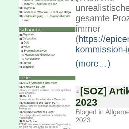
Nachlese zum Zeiteschichtetag an der Karl-
Franzens-Universität in Graz
unrealistisc
Programm
Sozialforum Warclaw: Bericht von Helga
gesamte Proze
[solidaritaet-graz] … Reorganisation der
Linken
immer u
Kategorien
Allgemein
(
https://epic
Diskussion
Geld
kommission-ig
Krise
Systemalternativen
Matriarchale Gesellschaft
Revolutionen
(more…)
Protest
Sitzungen
Links
Aktive Arbeitslose Österreich
Alternative zu Geld
[SOZ] Arti
Interview Franz Hörmann, der eine geldfreie
Welt darstellt.
AMSEL
2023
Grazer Verein für arbeitslose Menschen
Antifaschistische Aktion (AfA)
Infoblatt der revolutionär antifaschistischen
Bewegung
Bloged in
Allgeme
Antiimperialistisches Lager
Homepage der AIK (Antiimperialistische
2023
Koordination)
ATTAC-Graz
ATTAC iste eine internationale Organisation,
die sich mit der Kritik an der rein