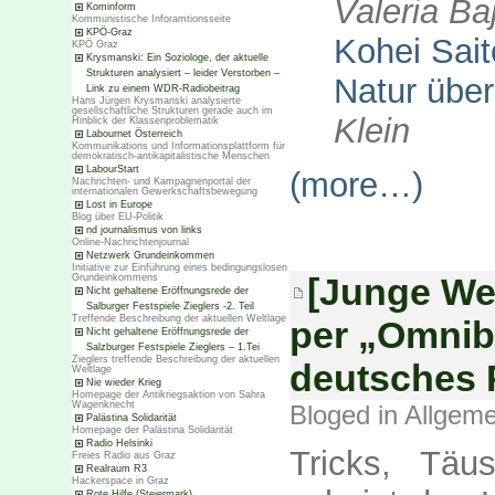
Valeria Ba
Kominform
Kommunistische Inforamtionsseite
KPÖ-Graz
Kohei Sait
KPÖ Graz
Krysmanski: Ein Soziologe, der aktuelle
Strukturen analysiert – leider Verstorben –
Natur über
Link zu einem WDR-Radiobeitrag
Hans Jürgen Krysmanski analysierte
gesellschaftliche Strukturen gerade auch im
Klein
Hinblick der Klassenproblematik
Labournet Österreich
Kommunikations und Informationsplattform für
demokratisch-antikapitalistische Menschen
LabourStart
(more…)
Nachrichten- und Kampagnenportal der
internationalen Gewerkschaftsbewegung
Lost in Europe
Blog über EU-Politik
nd journalismus von links
Online-Nachrichtenjournal
Netzwerk Grundeinkommen
Initiative zur Einführung eines bedingungslosen
[Junge We
Grundeinkommens
Nicht gehaltene Eröffnungsrede der
Salburger Festspiele Zieglers -2. Teil
Treffende Beschreibung der aktuellen Weltlage
per „Omnib
Nicht gehaltene Eröffnungsrede der
Salzburger Festspiele Zieglers – 1.Tei
Zieglers treffende Beschreibung der aktuellen
deutsches 
Weltlage
Nie wieder Krieg
Homepage der Antikriegsaktion von Sahra
Wagenknecht
Bloged in
Allgeme
Palästina Solidarität
Homepage der Palästina Solidarität
Radio Helsinki
Tricks, Tä
Freies Radio aus Graz
Realraum R3
Hackerspace in Graz
Rote Hilfe (Steiermark)