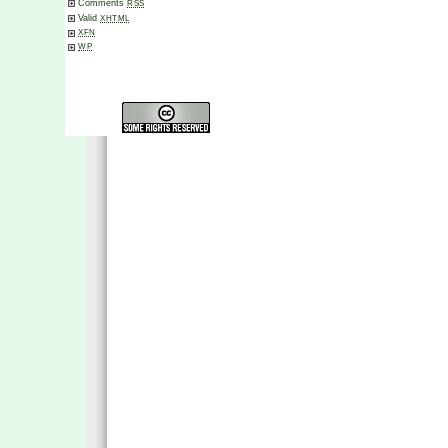
Comments
RSS
Valid
XHTML
XFN
WP