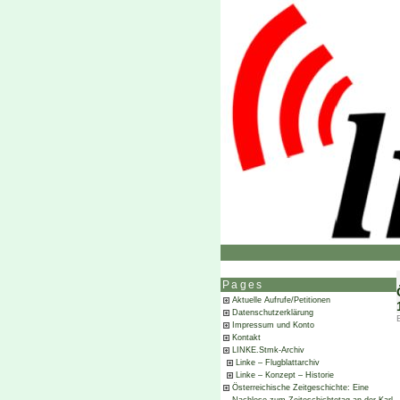
Pages
Aktuelle Aufrufe/Petitionen
Datenschutzerklärung
Impressum und Konto
Kontakt
LINKE.Stmk-Archiv
Linke – Flugblattarchiv
Linke – Konzept – Historie
Österreichische Zeitgeschichte: Eine