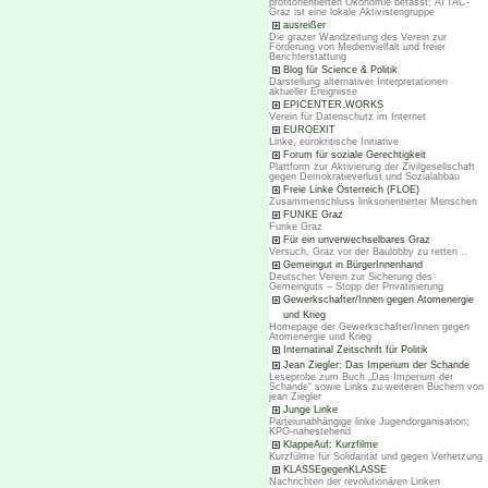
profitorientierten Ökonomie befasst; ATTAC-
Graz ist eine lokale Aktivistengruppe
ausreißer
Die grazer Wandzeitung des Verein zur
Förderung von Medienvielfalt und freier
Berichterstattung
Blog für Science & Politik
Darstellung alternativer Interpretationen
aktueller Ereignisse
EPICENTER.WORKS
Verein für Datenschutz im Internet
EUROEXIT
Linke, eurokritische Initiative
Forum für soziale Gerechtigkeit
Plattform zur Aktivierung der Zivilgesellschaft
gegen Demokratieverlust und Sozialabbau
Freie Linke Österreich (FLOE)
Zusammenschluss linksorientierter Menschen
FUNKE Graz
Funke Graz
Für ein unverwechselbares Graz
Versuch, Graz vor der Baulobby zu retten ..
Gemeingut in BürgerInnenhand
Deutscher Verein zur Sicherung des
Gemeinguts – Stopp der Privatisierung
Gewerkschafter/Innen gegen Atomenergie
und Krieg
Homepage der Gewerkschafter/Innen gegen
Atomenergie und Krieg
Internatinal Zeitschrift für Politik
Jean Ziegler: Das Imperium der Schande
Leseprobe zum Buch „Das Imperium der
Schande“ sowie Links zu weiteren Büchern von
jean Ziegler
Junge Linke
Parteiunabhängige linke Jugendorganisation;
KPÖ-nahestehend
KlappeAuf: Kurzfilme
Kurzfülme für Solidarität und gegen Verhetzung
KLASSEgegenKLASSE
Nachrichten der revolutionären Linken