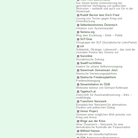
Der Verein leistet Unterstützung bei
gerichtlicher Verfolgung von politischen
Aktivisten – weltweit und auch vor Ort in der
Steiermark
Rudolf Becker liest Erich Fried
Lesung von Texten gegen Krieg und
Unterdrückung
Selbstbestimmtes Österreich
Initiative zum Systemwandel
Seniora.org
Blog über Erziehung – Ethik – Politik
SLP-Graz
Ortsgruppe der SLP (Sozialistische LinksPartei)
sol
Solidarität, Ökologie, Lebensstil – das sind die
zentralen Punkte des Vereins sol
Sozonline
Sozialistische Zeitung
StadtFruchtWien
Iniative für urbane Selbstversorgung
Steiermark Gemeinsam Jetzt
Steirische Vernetzungsplattform
Steirische Friedensplattform
Friedensbewegung
Steuerinitiative im ÖGB
Webseite betreut von Gerhard Kohlmaier
Tagebuch.at
Zeitschrift für Auseinandersetzung – links –
unabhängig
Transform Netzwerk
Europäisches Netzwerd für alternatives
Denken und politischen Dialog
Venus Project
Visionen einer möglichen Welt jenseits von
Krieg und Armut
Wege aus der Krise
Attac Österreich – Netzwerk für eine
demokratische Kontrolle der Finanzmärkte
Wilfried Hanser
Analysen der Gesellschaftskrise