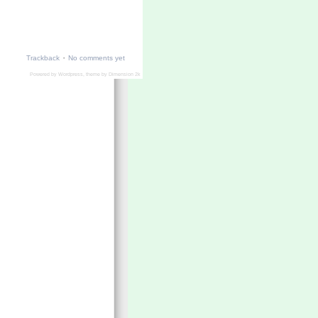
·
Trackback
No comments yet
Powered by
Wordpress
, theme by
Dimension 2k