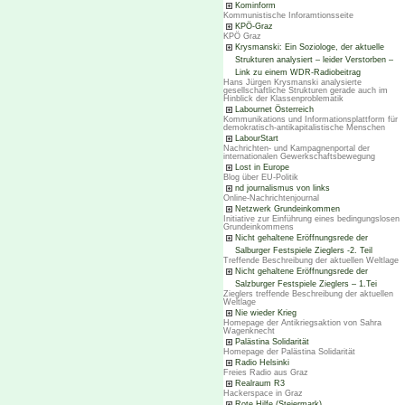
Kominform
Kommunistische Inforamtionsseite
KPÖ-Graz
KPÖ Graz
Krysmanski: Ein Soziologe, der aktuelle
Strukturen analysiert – leider Verstorben –
Link zu einem WDR-Radiobeitrag
Hans Jürgen Krysmanski analysierte
gesellschaftliche Strukturen gerade auch im
Hinblick der Klassenproblematik
Labournet Österreich
Kommunikations und Informationsplattform für
demokratisch-antikapitalistische Menschen
LabourStart
Nachrichten- und Kampagnenportal der
internationalen Gewerkschaftsbewegung
Lost in Europe
Blog über EU-Politik
nd journalismus von links
Online-Nachrichtenjournal
Netzwerk Grundeinkommen
Initiative zur Einführung eines bedingungslosen
Grundeinkommens
Nicht gehaltene Eröffnungsrede der
Salburger Festspiele Zieglers -2. Teil
Treffende Beschreibung der aktuellen Weltlage
Nicht gehaltene Eröffnungsrede der
Salzburger Festspiele Zieglers – 1.Tei
Zieglers treffende Beschreibung der aktuellen
Weltlage
Nie wieder Krieg
Homepage der Antikriegsaktion von Sahra
Wagenknecht
Palästina Solidarität
Homepage der Palästina Solidarität
Radio Helsinki
Freies Radio aus Graz
Realraum R3
Hackerspace in Graz
Rote Hilfe (Steiermark)