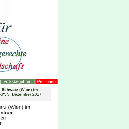
LINKEstmk
Volksbegehren
Petitionen
|
|
n Schwarz (Wien) im
d“, 9. Dezember 2017,
arz (Wien) im
entrum
Wien
r