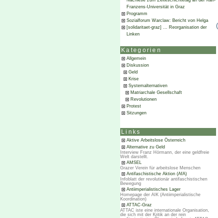
Nachlese zum Zeiteschichtetag an der Karl-
Franzens-Universität in Graz
Programm
Sozialforum Warclaw: Bericht von Helga
[solidaritaet-graz] … Reorganisation der
Linken
Kategorien
Allgemein
Diskussion
Geld
Krise
Systemalternativen
Matriarchale Gesellschaft
Revolutionen
Protest
Sitzungen
Links
Aktive Arbeitslose Österreich
Alternative zu Geld
Interview Franz Hörmann, der eine geldfreie
Welt darstellt.
AMSEL
Grazer Verein für arbeitslose Menschen
Antifaschistische Aktion (AfA)
Infoblatt der revolutionär antifaschistischen
Bewegung
Antiimperialistisches Lager
Homepage der AIK (Antiimperialistische
Koordination)
ATTAC-Graz
ATTAC iste eine internationale Organisation,
die sich mit der Kritik an der rein