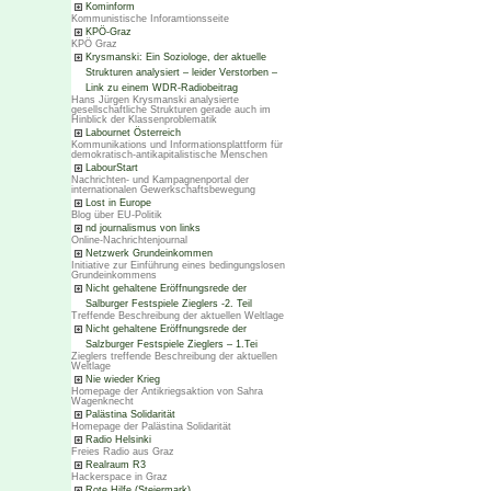
Kominform
Kommunistische Inforamtionsseite
KPÖ-Graz
KPÖ Graz
Krysmanski: Ein Soziologe, der aktuelle
Strukturen analysiert – leider Verstorben –
Link zu einem WDR-Radiobeitrag
Hans Jürgen Krysmanski analysierte
gesellschaftliche Strukturen gerade auch im
Hinblick der Klassenproblematik
Labournet Österreich
Kommunikations und Informationsplattform für
demokratisch-antikapitalistische Menschen
LabourStart
Nachrichten- und Kampagnenportal der
internationalen Gewerkschaftsbewegung
Lost in Europe
Blog über EU-Politik
nd journalismus von links
Online-Nachrichtenjournal
Netzwerk Grundeinkommen
Initiative zur Einführung eines bedingungslosen
Grundeinkommens
Nicht gehaltene Eröffnungsrede der
Salburger Festspiele Zieglers -2. Teil
Treffende Beschreibung der aktuellen Weltlage
Nicht gehaltene Eröffnungsrede der
Salzburger Festspiele Zieglers – 1.Tei
Zieglers treffende Beschreibung der aktuellen
Weltlage
Nie wieder Krieg
Homepage der Antikriegsaktion von Sahra
Wagenknecht
Palästina Solidarität
Homepage der Palästina Solidarität
Radio Helsinki
Freies Radio aus Graz
Realraum R3
Hackerspace in Graz
Rote Hilfe (Steiermark)