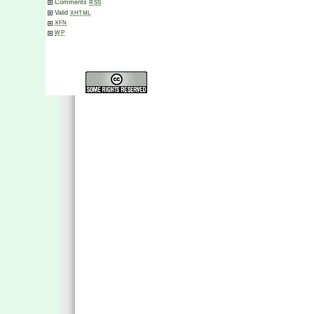
Comments
RSS
Valid
XHTML
XFN
WP