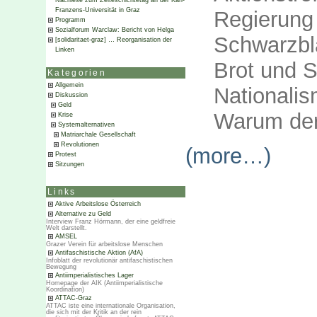
Nachlese zum Zeiteschichtetag an der Karl-
Franzens-Universität in Graz
Regierung 
Programm
Sozialforum Warclaw: Bericht von Helga
Schwarzbl
[solidaritaet-graz] … Reorganisation der
Linken
Brot und S
Kategorien
Allgemein
Nationali
Diskussion
Geld
Warum der 
Krise
Systemalternativen
Matriarchale Gesellschaft
Revolutionen
(more…)
Protest
Sitzungen
Links
Aktive Arbeitslose Österreich
Alternative zu Geld
Interview Franz Hörmann, der eine geldfreie
Welt darstellt.
AMSEL
Grazer Verein für arbeitslose Menschen
Antifaschistische Aktion (AfA)
Infoblatt der revolutionär antifaschistischen
Bewegung
Antiimperialistisches Lager
Homepage der AIK (Antiimperialistische
Koordination)
ATTAC-Graz
ATTAC iste eine internationale Organisation,
die sich mit der Kritik an der rein