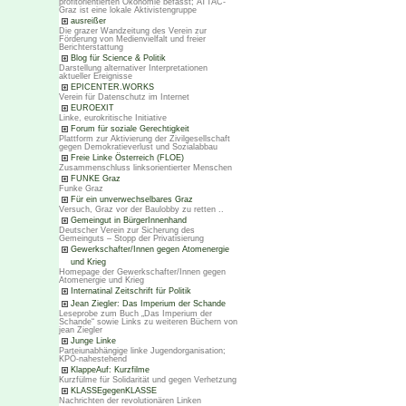
profitorientierten Ökonomie befasst; ATTAC-
Graz ist eine lokale Aktivistengruppe
ausreißer
Die grazer Wandzeitung des Verein zur
Förderung von Medienvielfalt und freier
Berichterstattung
Blog für Science & Politik
Darstellung alternativer Interpretationen
aktueller Ereignisse
EPICENTER.WORKS
Verein für Datenschutz im Internet
EUROEXIT
Linke, eurokritische Initiative
Forum für soziale Gerechtigkeit
Plattform zur Aktivierung der Zivilgesellschaft
gegen Demokratieverlust und Sozialabbau
Freie Linke Österreich (FLOE)
Zusammenschluss linksorientierter Menschen
FUNKE Graz
Funke Graz
Für ein unverwechselbares Graz
Versuch, Graz vor der Baulobby zu retten ..
Gemeingut in BürgerInnenhand
Deutscher Verein zur Sicherung des
Gemeinguts – Stopp der Privatisierung
Gewerkschafter/Innen gegen Atomenergie
und Krieg
Homepage der Gewerkschafter/Innen gegen
Atomenergie und Krieg
Internatinal Zeitschrift für Politik
Jean Ziegler: Das Imperium der Schande
Leseprobe zum Buch „Das Imperium der
Schande“ sowie Links zu weiteren Büchern von
jean Ziegler
Junge Linke
Parteiunabhängige linke Jugendorganisation;
KPÖ-nahestehend
KlappeAuf: Kurzfilme
Kurzfülme für Solidarität und gegen Verhetzung
KLASSEgegenKLASSE
Nachrichten der revolutionären Linken