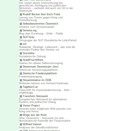
Der Verein leistet Unterstützung bei
gerichtlicher Verfolgung von politischen
Aktivisten – weltweit und auch vor Ort in der
Steiermark
Rudolf Becker liest Erich Fried
Lesung von Texten gegen Krieg und
Unterdrückung
Selbstbestimmtes Österreich
Initiative zum Systemwandel
Seniora.org
Blog über Erziehung – Ethik – Politik
SLP-Graz
Ortsgruppe der SLP (Sozialistische LinksPartei)
sol
Solidarität, Ökologie, Lebensstil – das sind die
zentralen Punkte des Vereins sol
Sozonline
Sozialistische Zeitung
StadtFruchtWien
Iniative für urbane Selbstversorgung
Steiermark Gemeinsam Jetzt
Steirische Vernetzungsplattform
Steirische Friedensplattform
Friedensbewegung
Steuerinitiative im ÖGB
Webseite betreut von Gerhard Kohlmaier
Tagebuch.at
Zeitschrift für Auseinandersetzung – links –
unabhängig
Transform Netzwerk
Europäisches Netzwerd für alternatives
Denken und politischen Dialog
Venus Project
Visionen einer möglichen Welt jenseits von
Krieg und Armut
Wege aus der Krise
Attac Österreich – Netzwerk für eine
demokratische Kontrolle der Finanzmärkte
Wilfried Hanser
Analysen der Gesellschaftskrise