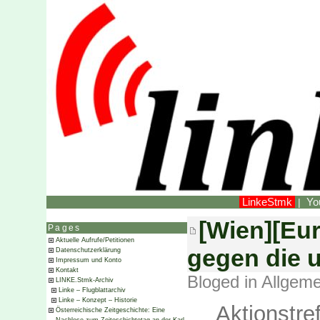
LinkeStmk
Yo
|
[Wien][Eur
Pages
Aktuelle Aufrufe/Petitionen
gegen die 
Datenschutzerklärung
Impressum und Konto
Kontakt
Bloged in
Allgeme
LINKE.Stmk-Archiv
Linke – Flugblattarchiv
Linke – Konzept – Historie
Aktionst
Österreichische Zeitgeschichte: Eine