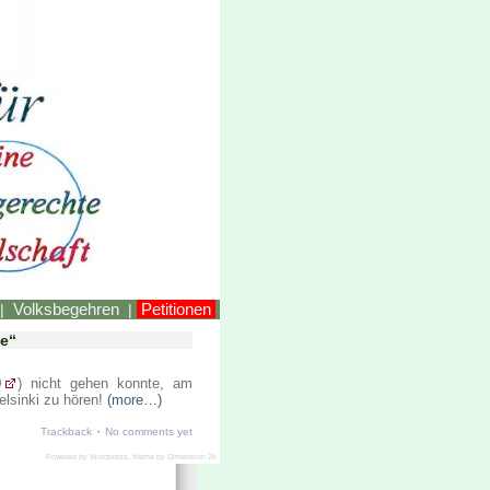
LINKEstmk
Volksbegehren
Petitionen
|
|
le“
0
) nicht gehen konnte, am
elsinki zu hören!
(more…)
·
Trackback
No comments yet
Powered by
Wordpress
, theme by
Dimension 2k