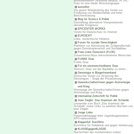
profitorientierten Ökonomie befasst; ATTAC-
Graz ist eine lokale Aktivistengruppe
ausreißer
Die grazer Wandzeitung des Verein zur
Förderung von Medienvielfalt und freier
Berichterstattung
Blog für Science & Politik
Darstellung alternativer Interpretationen
aktueller Ereignisse
EPICENTER.WORKS
Verein für Datenschutz im Internet
EUROEXIT
Linke, eurokritische Initiative
Forum für soziale Gerechtigkeit
Plattform zur Aktivierung der Zivilgesellschaft
gegen Demokratieverlust und Sozialabbau
Freie Linke Österreich (FLOE)
Zusammenschluss linksorientierter Menschen
FUNKE Graz
Funke Graz
Für ein unverwechselbares Graz
Versuch, Graz vor der Baulobby zu retten ..
Gemeingut in BürgerInnenhand
Deutscher Verein zur Sicherung des
Gemeinguts – Stopp der Privatisierung
Gewerkschafter/Innen gegen Atomenergie
und Krieg
Homepage der Gewerkschafter/Innen gegen
Atomenergie und Krieg
Internatinal Zeitschrift für Politik
Jean Ziegler: Das Imperium der Schande
Leseprobe zum Buch „Das Imperium der
Schande“ sowie Links zu weiteren Büchern von
jean Ziegler
Junge Linke
Parteiunabhängige linke Jugendorganisation;
KPÖ-nahestehend
KlappeAuf: Kurzfilme
Kurzfülme für Solidarität und gegen Verhetzung
KLASSEgegenKLASSE
Nachrichten der revolutionären Linken