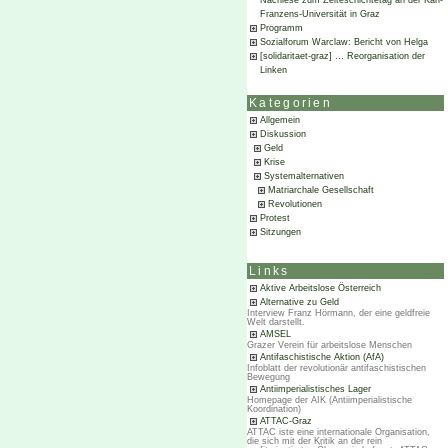
Nachlese zum Zeiteschichtetag an der Karl-
Franzens-Universität in Graz
Programm
Sozialforum Warclaw: Bericht von Helga
[solidaritaet-graz] … Reorganisation der
Linken
Kategorien
Allgemein
Diskussion
Geld
Krise
Systemalternativen
Matriarchale Gesellschaft
Revolutionen
Protest
Sitzungen
Links
Aktive Arbeitslose Österreich
Alternative zu Geld
Interview Franz Hörmann, der eine geldfreie
Welt darstellt.
AMSEL
Grazer Verein für arbeitslose Menschen
Antifaschistische Aktion (AfA)
Infoblatt der revolutionär antifaschistischen
Bewegung
Antiimperialistisches Lager
Homepage der AIK (Antiimperialistische
Koordination)
ATTAC-Graz
ATTAC iste eine internationale Organisation,
die sich mit der Kritik an der rein