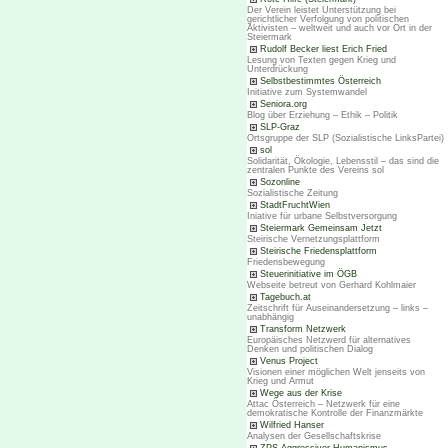
Der Verein leistet Unterstützung bei
gerichtlicher Verfolgung von politischen
Aktivisten – weltweit und auch vor Ort in der
Steiermark
Rudolf Becker liest Erich Fried
Lesung von Texten gegen Krieg und
Unterdrückung
Selbstbestimmtes Österreich
Initiative zum Systemwandel
Seniora.org
Blog über Erziehung – Ethik – Politik
SLP-Graz
Ortsgruppe der SLP (Sozialistische LinksPartei)
sol
Solidarität, Ökologie, Lebensstil – das sind die
zentralen Punkte des Vereins sol
Sozonline
Sozialistische Zeitung
StadtFruchtWien
Iniative für urbane Selbstversorgung
Steiermark Gemeinsam Jetzt
Steirische Vernetzungsplattform
Steirische Friedensplattform
Friedensbewegung
Steuerinitiative im ÖGB
Webseite betreut von Gerhard Kohlmaier
Tagebuch.at
Zeitschrift für Auseinandersetzung – links –
unabhängig
Transform Netzwerk
Europäisches Netzwerd für alternatives
Denken und politischen Dialog
Venus Project
Visionen einer möglichen Welt jenseits von
Krieg und Armut
Wege aus der Krise
Attac Österreich – Netzwerk für eine
demokratische Kontrolle der Finanzmärkte
Wilfried Hanser
Analysen der Gesellschaftskrise