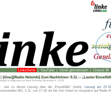
LinkeStmk
YouTube
Stmk gemeinsam
Grazer BI
|
|
|
[Graz][Radio Helsinki] Zum Nachhören: 5.11. – „Lauter Einzelfäl
Bloged in
Allgemein
by friedi Sonntag November 4, 2018
… wer zu dieser Lesung über die „Einzelfälle“ (siehe:
Lesung am 23.1
kommenden MO, 5.11. von 17-18 uhr bei
Von Unten im Gespräch
auf Radio H