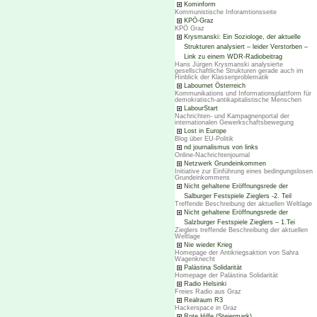
Kominform
Kommunistische Inforamtionsseite
KPÖ-Graz
KPÖ Graz
Krysmanski: Ein Soziologe, der aktuelle
Strukturen analysiert – leider Verstorben –
Link zu einem WDR-Radiobeitrag
Hans Jürgen Krysmanski analysierte
gesellschaftliche Strukturen gerade auch im
Hinblick der Klassenproblematik
Labournet Österreich
Kommunikations und Informationsplattform für
demokratisch-antikapitalistische Menschen
LabourStart
Nachrichten- und Kampagnenportal der
internationalen Gewerkschaftsbewegung
Lost in Europe
Blog über EU-Politik
nd journalismus von links
Online-Nachrichtenjournal
Netzwerk Grundeinkommen
Initiative zur Einführung eines bedingungslosen
Grundeinkommens
Nicht gehaltene Eröffnungsrede der
Salburger Festspiele Zieglers -2. Teil
Treffende Beschreibung der aktuellen Weltlage
Nicht gehaltene Eröffnungsrede der
Salzburger Festspiele Zieglers – 1.Tei
Zieglers treffende Beschreibung der aktuellen
Weltlage
Nie wieder Krieg
Homepage der Antikriegsaktion von Sahra
Wagenknecht
Palästina Solidarität
Homepage der Palästina Solidarität
Radio Helsinki
Freies Radio aus Graz
Realraum R3
Hackerspace in Graz
Rote Hilfe (Steiermark)