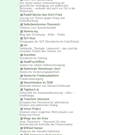
Der Verein leistet Unterstützung bei
gerichtlicher Verfolgung von politischen
Aktivisten – weltweit und auch vor Ort in der
Steiermark
Rudolf Becker liest Erich Fried
Lesung von Texten gegen Krieg und
Unterdrückung
Selbstbestimmtes Österreich
Initiative zum Systemwandel
Seniora.org
Blog über Erziehung – Ethik – Politik
SLP-Graz
Ortsgruppe der SLP (Sozialistische LinksPartei)
sol
Solidarität, Ökologie, Lebensstil – das sind die
zentralen Punkte des Vereins sol
Sozonline
Sozialistische Zeitung
StadtFruchtWien
Iniative für urbane Selbstversorgung
Steiermark Gemeinsam Jetzt
Steirische Vernetzungsplattform
Steirische Friedensplattform
Friedensbewegung
Steuerinitiative im ÖGB
Webseite betreut von Gerhard Kohlmaier
Tagebuch.at
Zeitschrift für Auseinandersetzung – links –
unabhängig
Transform Netzwerk
Europäisches Netzwerd für alternatives
Denken und politischen Dialog
Venus Project
Visionen einer möglichen Welt jenseits von
Krieg und Armut
Wege aus der Krise
Attac Österreich – Netzwerk für eine
demokratische Kontrolle der Finanzmärkte
Wilfried Hanser
Analysen der Gesellschaftskrise