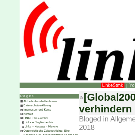
LinkeStmk
Yo
|
[Global20
Pages
Aktuelle Aufrufe/Petitionen
verhindern
Datenschutzerklärung
Impressum und Konto
Kontakt
Bloged in
Allgeme
LINKE.Stmk-Archiv
Linke – Flugblattarchiv
2018
Linke – Konzept – Historie
Österreichische Zeitgeschichte: Eine