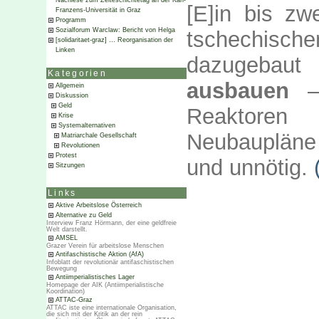
Nachlese zum Zeiteschichtetag an der Karl-
[E]in bis zw
Franzens-Universität in Graz
Programm
Sozialforum Warclaw: Bericht von Helga
tschechis
[solidaritaet-graz] … Reorganisation der
Linken
dazugebau
Kategorien
ausbauen
Allgemein
Diskussion
Geld
Reaktoren 
Krise
Systemalternativen
Neubaupläne 
Matriarchale Gesellschaft
Revolutionen
Protest
und unnötig.
Sitzungen
Links
Aktive Arbeitslose Österreich
Alternative zu Geld
Interview Franz Hörmann, der eine geldfreie
Welt darstellt.
AMSEL
Grazer Verein für arbeitslose Menschen
Antifaschistische Aktion (AfA)
Infoblatt der revolutionär antifaschistischen
Bewegung
Antiimperialistisches Lager
Homepage der AIK (Antiimperialistische
Koordination)
ATTAC-Graz
ATTAC iste eine internationale Organisation,
die sich mit der Kritik an der rein