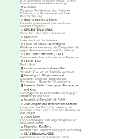
profitorientierten Ökonomie befasst; ATTAC-
Graz ist eine lokale Aktivistengruppe
ausreißer
Die grazer Wandzeitung des Verein zur
Förderung von Medienvielfalt und freier
Berichterstattung
Blog für Science & Politik
Darstellung alternativer Interpretationen
aktueller Ereignisse
EPICENTER.WORKS
Verein für Datenschutz im Internet
EUROEXIT
Linke, eurokritische Initiative
Forum für soziale Gerechtigkeit
Plattform zur Aktivierung der Zivilgesellschaft
gegen Demokratieverlust und Sozialabbau
Freie Linke Österreich (FLOE)
Zusammenschluss linksorientierter Menschen
FUNKE Graz
Funke Graz
Für ein unverwechselbares Graz
Versuch, Graz vor der Baulobby zu retten ..
Gemeingut in BürgerInnenhand
Deutscher Verein zur Sicherung des
Gemeinguts – Stopp der Privatisierung
Gewerkschafter/Innen gegen Atomenergie
und Krieg
Homepage der Gewerkschafter/Innen gegen
Atomenergie und Krieg
Internatinal Zeitschrift für Politik
Jean Ziegler: Das Imperium der Schande
Leseprobe zum Buch „Das Imperium der
Schande“ sowie Links zu weiteren Büchern von
jean Ziegler
Junge Linke
Parteiunabhängige linke Jugendorganisation;
KPÖ-nahestehend
KlappeAuf: Kurzfilme
Kurzfülme für Solidarität und gegen Verhetzung
KLASSEgegenKLASSE
Nachrichten der revolutionären Linken