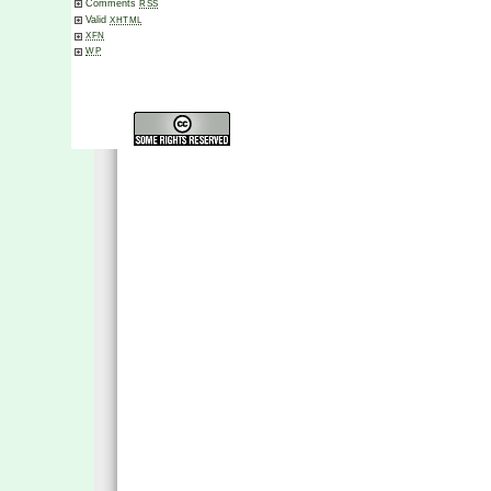
Comments
RSS
Valid
XHTML
XFN
WP