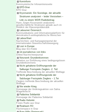
Kominform
Kommunistische Inforamtionsseite
KPÖ-Graz
KPÖ Graz
Krysmanski: Ein Soziologe, der aktuelle
Strukturen analysiert – leider Verstorben –
Link zu einem WDR-Radiobeitrag
Hans Jürgen Krysmanski analysierte
gesellschaftliche Strukturen gerade auch im
Hinblick der Klassenproblematik
Labournet Österreich
Kommunikations und Informationsplattform für
demokratisch-antikapitalistische Menschen
LabourStart
Nachrichten- und Kampagnenportal der
internationalen Gewerkschaftsbewegung
Lost in Europe
Blog über EU-Politik
nd journalismus von links
Online-Nachrichtenjournal
Netzwerk Grundeinkommen
Initiative zur Einführung eines bedingungslosen
Grundeinkommens
Nicht gehaltene Eröffnungsrede der
Salburger Festspiele Zieglers -2. Teil
Treffende Beschreibung der aktuellen Weltlage
Nicht gehaltene Eröffnungsrede der
Salzburger Festspiele Zieglers – 1.Tei
Zieglers treffende Beschreibung der aktuellen
Weltlage
Nie wieder Krieg
Homepage der Antikriegsaktion von Sahra
Wagenknecht
Palästina Solidarität
Homepage der Palästina Solidarität
Radio Helsinki
Freies Radio aus Graz
Realraum R3
Hackerspace in Graz
Rote Hilfe (Steiermark)