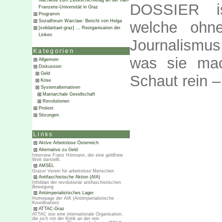
Nachlese zum Zeiteschichtetag an der Karl-
DOSSIER ist
Franzens-Universität in Graz
Programm
Sozialforum Warclaw: Bericht von Helga
welche ohn
[solidaritaet-graz] … Reorganisation der
Linken
Journalismu
Kategorien
was sie mac
Allgemein
Diskussion
Geld
Schaut rein 
Krise
Systemalternativen
Matriarchale Gesellschaft
Revolutionen
Protest
Sitzungen
Links
Aktive Arbeitslose Österreich
Alternative zu Geld
Interview Franz Hörmann, der eine geldfreie
Welt darstellt.
AMSEL
Grazer Verein für arbeitslose Menschen
Antifaschistische Aktion (AfA)
Infoblatt der revolutionär antifaschistischen
Bewegung
Antiimperialistisches Lager
Homepage der AIK (Antiimperialistische
Koordination)
ATTAC-Graz
ATTAC iste eine internationale Organisation,
die sich mit der Kritik an der rein