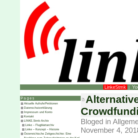
LinkeStmk
Yo
|
Alternati
Pages
Aktuelle Aufrufe/Petitionen
Crowdfundi
Datenschutzerklärung
Impressum und Konto
Kontakt
Bloged in
Allgeme
LINKE.Stmk-Archiv
Linke – Flugblattarchiv
November 4, 201
Linke – Konzept – Historie
Österreichische Zeitgeschichte: Eine