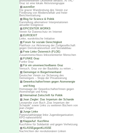
profitorientierten Ökonomie befasst; ATTAC-
Graz ist eine lokale Aktivistengruppe
ausreißer
Die grazer Wandzeitung des Verein zur
Förderung von Medienvielfalt und freier
Berichterstattung
Blog für Science & Politik
Darstellung alternativer Interpretationen
aktueller Ereignisse
EPICENTER.WORKS
Verein für Datenschutz im Internet
EUROEXIT
Linke, eurokritische Initiative
Forum für soziale Gerechtigkeit
Plattform zur Aktivierung der Zivilgesellschaft
gegen Demokratieverlust und Sozialabbau
Freie Linke Österreich (FLOE)
Zusammenschluss linksorientierter Menschen
FUNKE Graz
Funke Graz
Für ein unverwechselbares Graz
Versuch, Graz vor der Baulobby zu retten ..
Gemeingut in BürgerInnenhand
Deutscher Verein zur Sicherung des
Gemeinguts – Stopp der Privatisierung
Gewerkschafter/Innen gegen Atomenergie
und Krieg
Homepage der Gewerkschafter/Innen gegen
Atomenergie und Krieg
Internatinal Zeitschrift für Politik
Jean Ziegler: Das Imperium der Schande
Leseprobe zum Buch „Das Imperium der
Schande“ sowie Links zu weiteren Büchern von
jean Ziegler
Junge Linke
Parteiunabhängige linke Jugendorganisation;
KPÖ-nahestehend
KlappeAuf: Kurzfilme
Kurzfülme für Solidarität und gegen Verhetzung
KLASSEgegenKLASSE
Nachrichten der revolutionären Linken