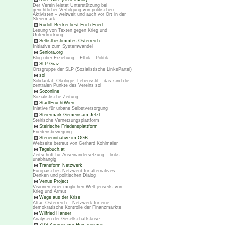
Der Verein leistet Unterstützung bei
gerichtlicher Verfolgung von politischen
Aktivisten – weltweit und auch vor Ort in der
Steiermark
Rudolf Becker liest Erich Fried
Lesung von Texten gegen Krieg und
Unterdrückung
Selbstbestimmtes Österreich
Initiative zum Systemwandel
Seniora.org
Blog über Erziehung – Ethik – Politik
SLP-Graz
Ortsgruppe der SLP (Sozialistische LinksPartei)
sol
Solidarität, Ökologie, Lebensstil – das sind die
zentralen Punkte des Vereins sol
Sozonline
Sozialistische Zeitung
StadtFruchtWien
Iniative für urbane Selbstversorgung
Steiermark Gemeinsam Jetzt
Steirische Vernetzungsplattform
Steirische Friedensplattform
Friedensbewegung
Steuerinitiative im ÖGB
Webseite betreut von Gerhard Kohlmaier
Tagebuch.at
Zeitschrift für Auseinandersetzung – links –
unabhängig
Transform Netzwerk
Europäisches Netzwerd für alternatives
Denken und politischen Dialog
Venus Project
Visionen einer möglichen Welt jenseits von
Krieg und Armut
Wege aus der Krise
Attac Österreich – Netzwerk für eine
demokratische Kontrolle der Finanzmärkte
Wilfried Hanser
Analysen der Gesellschaftskrise