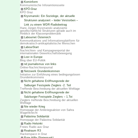
Kominform
Kommunistische Inforamtionsseite
KPÖ-Graz
KPÖ Graz
Krysmanski: Ein Soziologe, der aktuelle
Strukturen analysiert – leider Verstorben –
Link zu einem WDR-Radiobeitrag
Hans Jürgen Krysmanski analysierte
gesellschaftliche Strukturen gerade auch im
Hinblick der Klassenproblematik
Labournet Österreich
Kommunikations und Informationsplattform für
demokratisch-antikapitalistische Menschen
LabourStart
Nachrichten- und Kampagnenportal der
internationalen Gewerkschaftsbewegung
Lost in Europe
Blog über EU-Politik
nd journalismus von links
Online-Nachrichtenjournal
Netzwerk Grundeinkommen
Initiative zur Einführung eines bedingungslosen
Grundeinkommens
Nicht gehaltene Eröffnungsrede der
Salburger Festspiele Zieglers -2. Teil
Treffende Beschreibung der aktuellen Weltlage
Nicht gehaltene Eröffnungsrede der
Salzburger Festspiele Zieglers – 1.Tei
Zieglers treffende Beschreibung der aktuellen
Weltlage
Nie wieder Krieg
Homepage der Antikriegsaktion von Sahra
Wagenknecht
Palästina Solidarität
Homepage der Palästina Solidarität
Radio Helsinki
Freies Radio aus Graz
Realraum R3
Hackerspace in Graz
Rote Hilfe (Steiermark)