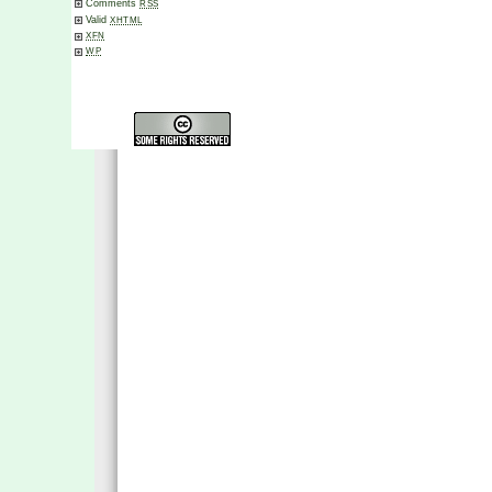
Comments
RSS
Valid
XHTML
XFN
WP